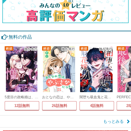
無料の作品
5度目の政略婚は、私を憎むあなたと
おとなの恋は、やぶさかにつき。
闇堕ち吸血鬼と花嫁のソアレ
12話無料
26話無料
4話無料
2
もっとみる