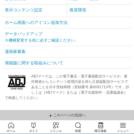
表示コンテンツ設定
推奨環境
ホーム画面へのアイコン追加方法
データバックアップ
※機種変更する前に必ずご確認ください。
漫画家募集
海賊版に関する取組みについて
ABJマークは、この電子書店・電子書籍配信サービスが、著
作権者からコンテンツ使用許諾を得た正規版配信サービスで
あることを示す登録商標（登録番号 第6091713号）です。詳
しくは［ABJマーク］または［電子出版制作・流通協議会］
で検索してください。
▲ このページの先頭へ
ホーム
ガイド
ジャンル
検索
曜日連載
メニュー