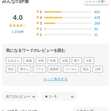
みんなの評価
レビューを書く
5
402
35%
4.0
4
439
38%
3
268
23%
2
34
1,154件
3%
1
11
1%
気になるワードのレビューを読む
お父さん
家族
沖田
作者
父親
青汁
大変
先生
華さん
リアル
孤独死
コミカル
実話
父様
透明
もっと表示する