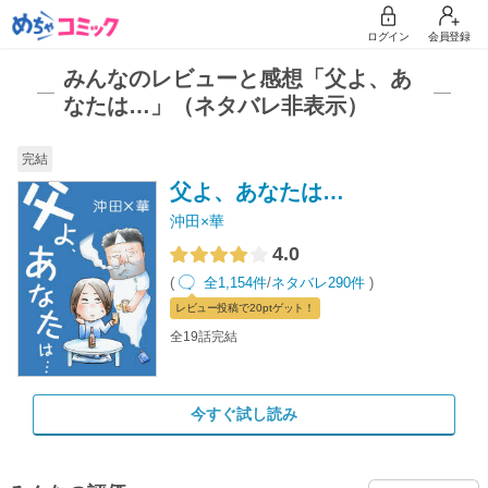
ログイン
会員登録
みんなのレビューと感想「父よ、あ
なたは…」（ネタバレ非表示）
完結
父よ、あなたは…
沖田×華
4.0
(
全1,154件
/
ネタバレ290件
)
レビュー
投稿で20pt
ゲット！
全19話完結
今すぐ試し読み