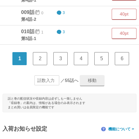
第4話-1
009話
0
3
40pt
第4話-2
010話
1
3
40pt
第5話-1
1
2
3
4
5
6
／55話へ
話と巻の配信状況や収録内容は必ずしも一致しません
「収録巻」の案内は、情報がある場合のみ表示されます
まとめ買いは会員限定の機能です
入荷お知らせ設定
機能について
？