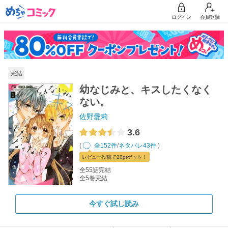
ログイン
会員登録
完結
幼なじみと、キスしたくなく
ない。
佐野愛莉
3.6
(
全152件
/
ネタバレ43件
)
レビュー
投稿で20pt
ゲット！
全55話完結
全5巻完結
今すぐ試し読み