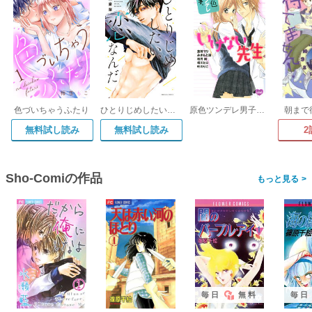
色づいちゃうふたり
ひとりじめしたい、恋なんだ
原色ツンデレ男子。 いけない先生
朝まで
無料試し読み
無料試し読み
2
Sho-Comiの作品
>
毎日
無料
毎日