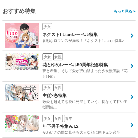
おすすめ特集
>
少女
ネクストf Lianレーベル特集
多彩なロマンスが満載！『ネクストf Lian』特集♪
少女
女性
花とゆめレーベル50周年記念特集
夢と希望、そして愛が沢山詰まった少女漫画誌『花
とゆめ』
少女
女性
主従×恋特集
敬愛を越えて恋愛に発展していく、切なくて甘い主
従関係…
少女
女性
青年
年下男子特集Vol.2
かわいさの間に見せる大人な顔に胸キュン必至！