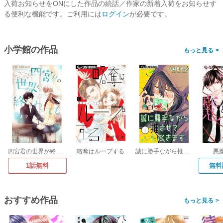
入荷お知らせをONにした作品の続話／作家の新着入荷をお知らせす
る便利な機能です。ご利用には
ログイン
が必要です。
小学館の作品
>
四宮君の世界が終わっても
略奪はループする
誠に勝手ながら推させていただきます【合本版】
悪
1話無料
無料
おすすめ作品
>