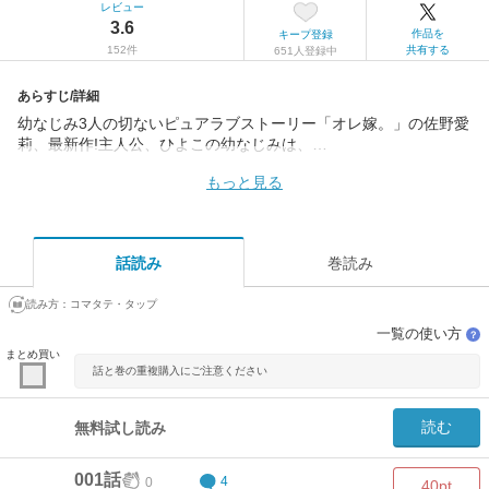
レビュー
3.6
作品を
キープ登録
152件
共有する
651人登録中
あらすじ/詳細
幼なじみ3人の切ないピュアラブストーリー「オレ嫁。」の佐野愛
莉、最新作!主人公、ひよこの幼なじみは、…
もっと見る
話読み
巻読み
読み方：
コマタテ・タップ
一覧の使い方
？
まとめ買い
話と巻の重複購入にご注意ください
読む
無料試し読み
001話
0
4
40pt