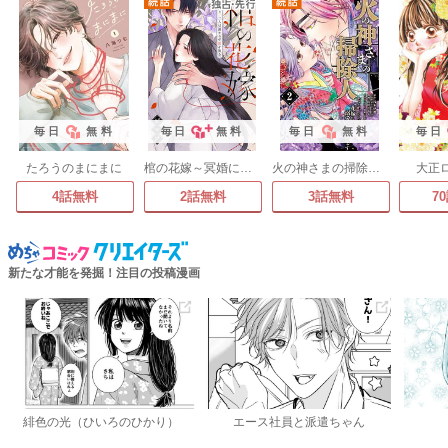
毎日
無料
毎日
無料
毎日
無料
毎日
たろうのまにまに
棺の花嫁～冥婚により、二人は遠からず愛を知る
火の神さまの掃除人ですが、いつの間にか花嫁として溺愛されています【単話】
大正
4話無料
2話無料
3話無料
7
新たな才能を発掘！注目の投稿漫画
緋色の光（ひいろのひかり）
エース社員と派遣ちゃん