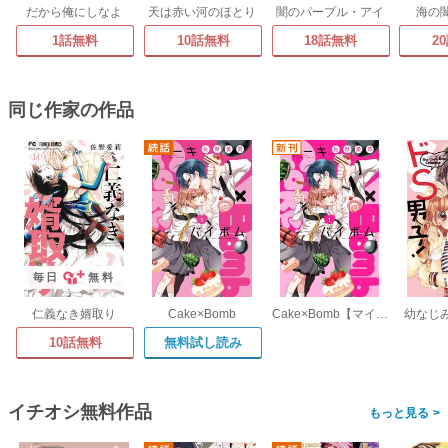
だから俺にしなよ
天は赤い河のほとり
闇のパープル・アイ
海の
1話無料
10話無料
18話無料
2
同じ作家の作品
毎日
無料
仁義なき婿取り
Cake×Bomb
Cake×Bomb【マイクロ】
幼なじみ
10話無料
無料試し読み
イチオシ無料作品
>