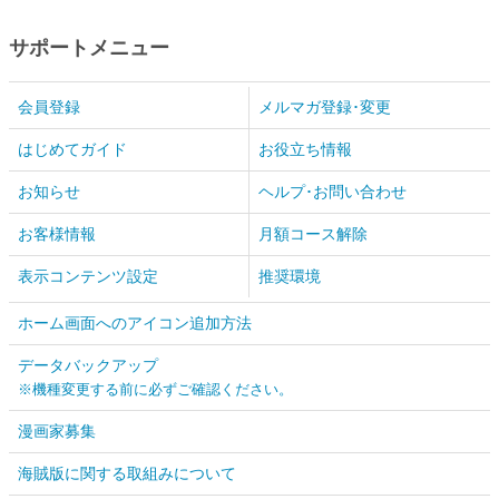
サポートメニュー
会員登録
メルマガ登録･変更
はじめてガイド
お役立ち情報
お知らせ
ヘルプ･お問い合わせ
お客様情報
月額コース解除
表示コンテンツ設定
推奨環境
ホーム画面へのアイコン追加方法
データバックアップ
※機種変更する前に必ずご確認ください。
漫画家募集
海賊版に関する取組みについて