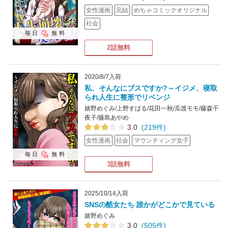
女性漫画
完結
めちゃコミックオリジナル
社会
毎日
無料
2話無料
2020/8/7入荷
私、そんなにブスですか?～イジメ、寝取
られ人生に整形でリベンジ
嬉野めぐみ/上野すばる/花田一秋/瓜渡モモ/藤森千
夜子/藤島あやめ
3.0
(219件)
女性漫画
社会
マウンティング女子
毎日
無料
3話無料
2025/10/14入荷
SNSの酷女たち 誰かがどこかで見ている
嬉野めぐみ
3.0
(505件)