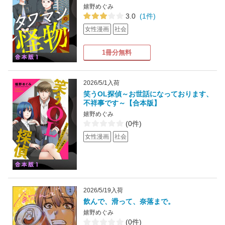
嬉野めぐみ
3.0
(1件)
女性漫画
社会
1冊分無料
2026/5/1入荷
笑うOL探偵～お世話になっております、
不祥事です～【合本版】
嬉野めぐみ
(0件)
女性漫画
社会
2026/5/19入荷
飲んで、滑って、奈落まで。
嬉野めぐみ
(0件)