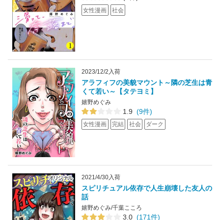
女性漫画
社会
2023/12/2入荷
アラフィフの美貌マウント～隣の芝生は青
くて若い～【タテヨミ】
嬉野めぐみ
1.9
(9件)
女性漫画
完結
社会
ダーク
2021/4/30入荷
スピリチュアル依存で人生崩壊した友人の
話
嬉野めぐみ/千葉こころ
3.0
(171件)