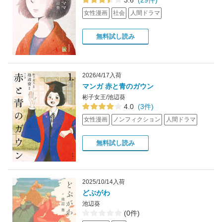
3.6
(29件)
女性漫画
社会
人間ドラマ
無料試し読み
2026/4/17入荷
マンガ 赤と青のガウン
彬子女王/池辺葵
4.0
(3件)
女性漫画
ノンフィクション
人間ドラマ
無料試し読み
2025/10/14入荷
どぶがわ
池辺葵
(0件)