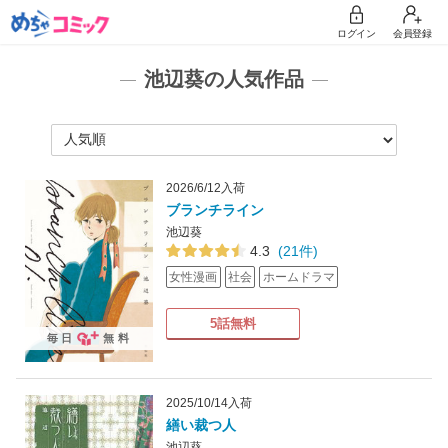
ログイン
会員登録
池辺葵の人気作品
2026/6/12入荷
ブランチライン
池辺葵
4.3
(21件)
女性漫画
社会
ホームドラマ
5話無料
毎日
無料
2025/10/14入荷
繕い裁つ人
池辺葵