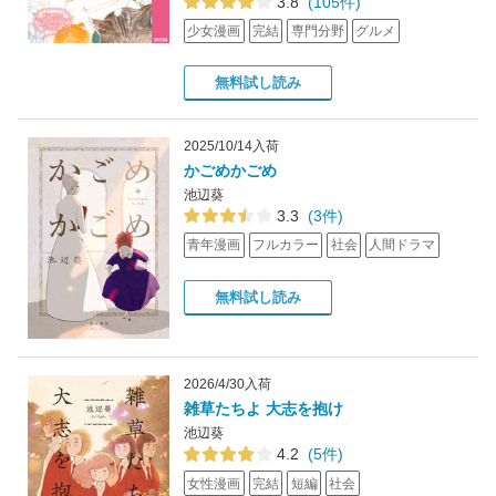
3.8
(105件)
少女漫画
完結
専門分野
グルメ
無料試し読み
2025/10/14入荷
かごめかごめ
池辺葵
3.3
(3件)
青年漫画
フルカラー
社会
人間ドラマ
無料試し読み
2026/4/30入荷
雑草たちよ 大志を抱け
池辺葵
4.2
(5件)
女性漫画
完結
短編
社会