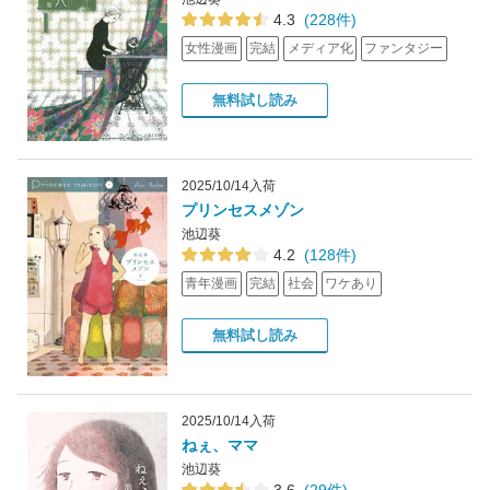
4.3
(228件)
女性漫画
完結
メディア化
ファンタジー
無料試し読み
2025/10/14入荷
プリンセスメゾン
池辺葵
4.2
(128件)
青年漫画
完結
社会
ワケあり
無料試し読み
2025/10/14入荷
ねぇ、ママ
池辺葵