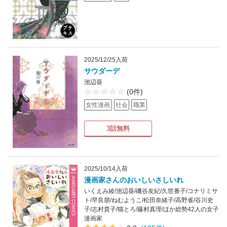
2025/12/25入荷
サウダーデ
池辺葵
(0件)
女性漫画
社会
職業
3話無料
2025/10/14入荷
漫画家さんのおいしいさしいれ
いくえみ綾/池辺葵/磯谷友紀/久世番子/コナリミサ
ト/早良朋/ねむようこ/松田奈緒子/高野雀/谷川史
子/志村貴子/猫とろ/藤村真理/ほか総勢42人の女子
漫画家