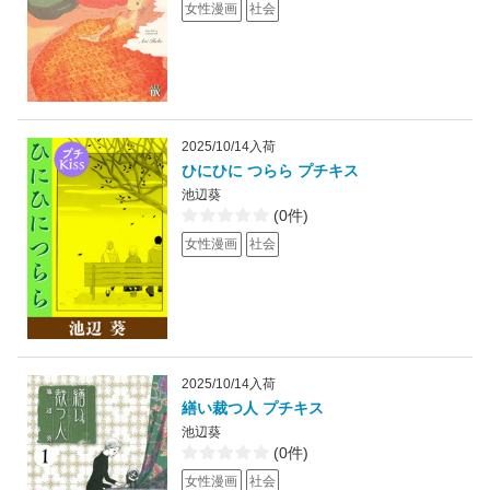
女性漫画
社会
2025/10/14入荷
ひにひに つらら プチキス
池辺葵
(0件)
女性漫画
社会
2025/10/14入荷
繕い裁つ人 プチキス
池辺葵
(0件)
女性漫画
社会