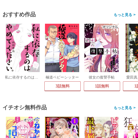
おすすめ作品
>
私に依存するのはやめてください。
極道ベビーシッター
彼女の復讐手帖
愛田真
3話無料
1話無料
1
イチオシ無料作品
>