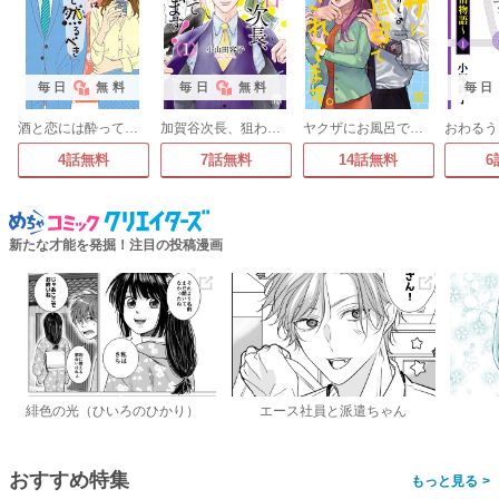
毎日
無料
毎日
無料
毎日
酒と恋には酔って然るべき【電子単行本】
加賀谷次長、狙われてます!【電子単行本】
ヤクザにお風呂で働かされてます。【電子単行本】
4話無料
7話無料
14話無料
6
新たな才能を発掘！注目の投稿漫画
緋色の光（ひいろのひかり）
エース社員と派遣ちゃん
おすすめ特集
>