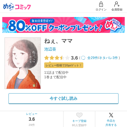
ログイン
会員登録
ねぇ、ママ
池辺葵
3.6
(
全29件
/
ネタバレ3件
)
レビュー
投稿で20pt
ゲット！
11話まで配信中
1巻まで配信中
今すぐ試し読み
レビュー
3.6
作品を
キープ登録
29件
共有する
80人登録中