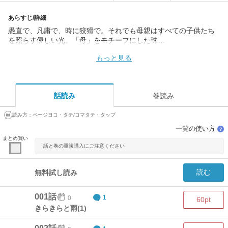
あらすじ/詳細
愚直で、凡庸で、時に狡猾で。それでも母親はすべての子供たち
を照らす優しい光。「母」をモチーフにした珠…
もっと見る
話読み
巻読み
読み方：
ページヨコ・タテ/コマタテ・タップ
一覧の使い方
？
まとめ買い
話と巻の重複購入にご注意ください
読む
無料試し読み
001話
0
1
60pt
きらきらと雨(1)