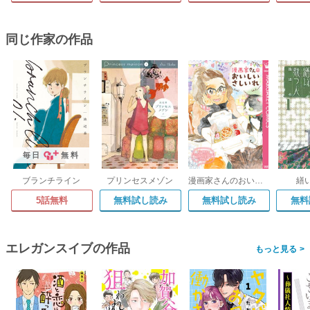
同じ作家の作品
毎日
無料
ブランチライン
プリンセスメゾン
漫画家さんのおいしいさしいれ
繕
5話無料
無料試し読み
無料試し読み
無料
エレガンスイブの作品
>