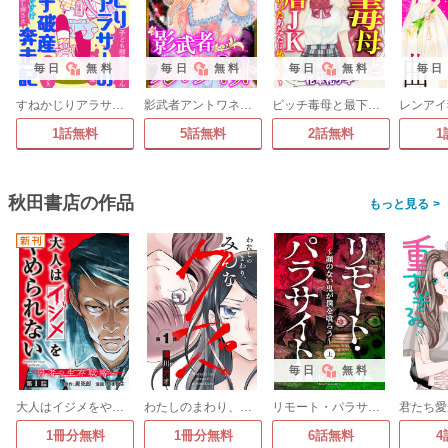
毎日
無料
毎日
無料
毎日
無料
毎日
すねかじりアラサーのコロナ破産奔走記
影武者アントワネット
ビッチ毒母と最下層JK ～入れ替わったあなたは私のモノ～
1話無料
5話無料
2話無料
1
秋田書店の作品
>
毎日
無料
大人はイジメをやめられない～弱者の生存戦略～(話売り)
わたしのまわり、みんなクズ(話売り)
リモート・パラサイト～顔のない鬼が僕を喰らう～
1冊分無料
1冊分無料
6話無料
4