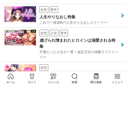
女性
青年
人生やりなおし特集
これで一発逆転!?人生やりなおしストーリー
女性
少女
青年
虐げられ憎まれたヒロインは溺愛される特
集
不遇だった人生が一変！波乱万丈の溺愛ラブストー
リー
女性
偽り…契約…ワケありから始まる2人特集 V
ol.2
ホーム
ガイド
ジャンル
検索
曜日連載
メニュー
ワケありな出会いから、本気の愛を育むラブストー
リー。
女性
『結婚商売』堂々完結…！この冬に読むべ
き作品を贈ります特集
『結婚商売』完結記念！美麗なフルカラー作品が無
料配信中♪