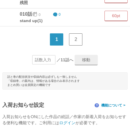
残照
010話
0
0
60pt
stand up(1)
1
2
／11話へ
話と巻の配信状況や収録内容は必ずしも一致しません
「収録巻」の案内は、情報がある場合のみ表示されます
まとめ買いは会員限定の機能です
入荷お知らせ設定
機能について
？
入荷お知らせをONにした作品の続話／作家の新着入荷をお知らせす
る便利な機能です。ご利用には
ログイン
が必要です。