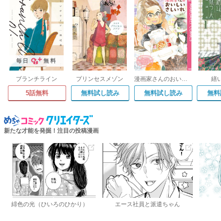
毎日
無料
ブランチライン
プリンセスメゾン
漫画家さんのおいしいさしいれ
繕
5話無料
無料試し読み
無料試し読み
無料
新たな才能を発掘！注目の投稿漫画
緋色の光（ひいろのひかり）
エース社員と派遣ちゃん