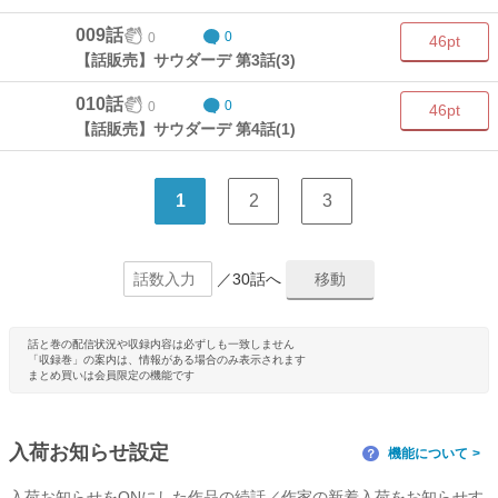
009話
0
0
46pt
【話販売】サウダーデ 第3話(3)
010話
0
0
46pt
【話販売】サウダーデ 第4話(1)
1
2
3
／30話へ
話と巻の配信状況や収録内容は必ずしも一致しません
「収録巻」の案内は、情報がある場合のみ表示されます
まとめ買いは会員限定の機能です
入荷お知らせ設定
機能について
？
入荷お知らせをONにした作品の続話／作家の新着入荷をお知らせす