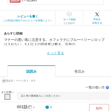
1～3話無料
レビューを書く
作品を
キープ登録
この作品の初めてのレビューを投稿しよう！
共有する
5人登録中
あらすじ/詳細
マナーの悪い客に注意する。カフェラテにブルーベリーシロップ
は入れない。5人以上の団体客は断る。近所の…
もっと見る
話読み
巻読み
読み方：
ページヨコ・タテ
一覧の使い方
？
まとめ買い
話と巻の重複購入にご注意ください
001話
0
0
無料