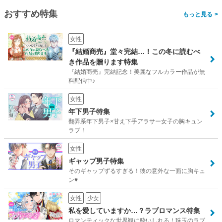
おすすめ特集
>
女性
『結婚商売』堂々完結…！この冬に読むべ
き作品を贈ります特集
『結婚商売』完結記念！美麗なフルカラー作品が無
料配信中♪
女性
年下男子特集
翻弄系年下男子×甘え下手アラサー女子の胸キュン
ラブ！
女性
ギャップ男子特集
そのギャップずるすぎる！彼の意外な一面に胸キュ
ン♥
女性
少女
私を愛していますか…？ラブロマンス特集
ロマンティックな世界観に酔いしれる！珠玉のラブ