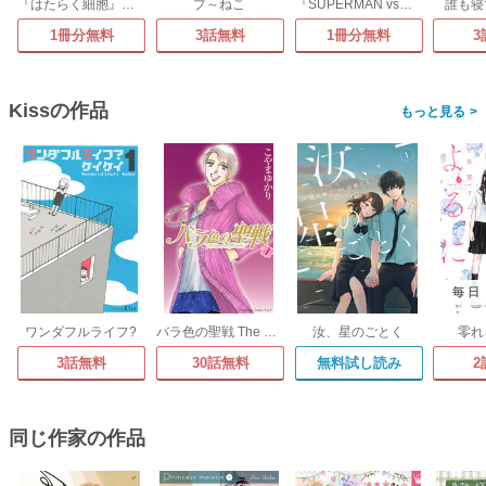
『はたらく細胞』シリーズ まるっと試し読みパック 2021年版
プ～ねこ
『SUPERMAN vs飯 スーパーマンのひとり飯』新刊配信記念! 飯テロ注意なグルメマンガ試し読みパック!
誰も寝
1冊分無料
3話無料
1冊分無料
3
Kissの作品
>
毎日
ワンダフルライフ?
バラ色の聖戦 The Future is in our Hands!
汝、星のごとく
零れ
3話無料
30話無料
無料試し読み
2
同じ作家の作品