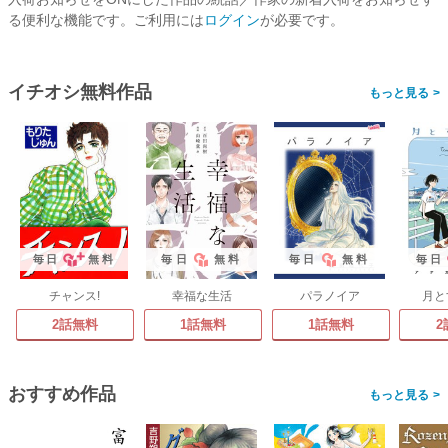
る便利な機能です。ご利用には
ログイン
が必要です。
イチオシ無料作品
>
毎日
無料
毎日
無料
毎日
無料
毎日
チャンス!
幸福な生活
パラノイア
月と
2話無料
1話無料
1話無料
2
おすすめ作品
>