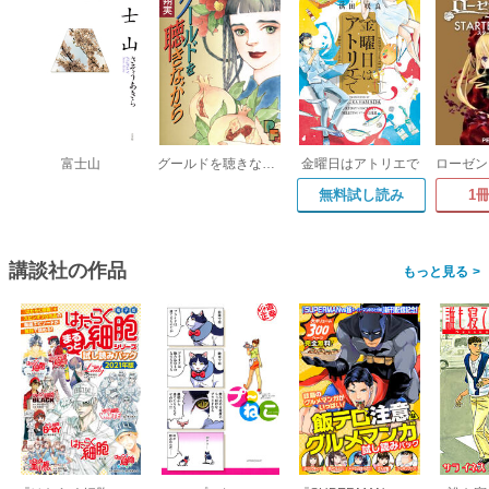
富士山
グールドを聴きながら
金曜日はアトリエで
無料試し読み
1
講談社の作品
>