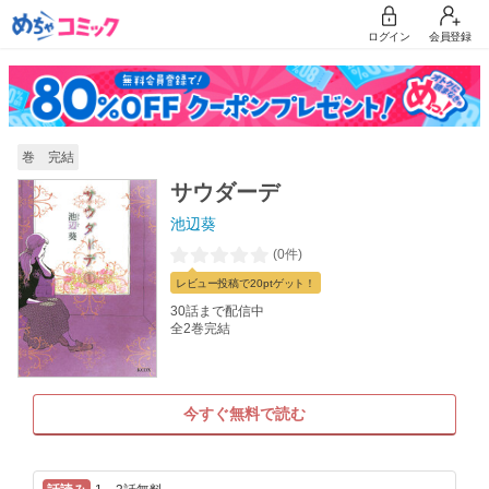
ログイン
会員登録
巻 完結
サウダーデ
池辺葵
(0件)
レビュー
投稿で20pt
ゲット！
30話まで配信中
全2巻完結
今すぐ無料で読む