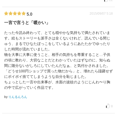
22
2015/09/07 5:18
5.0
一言で言うと「暖かい」
たった今読み終わって、とても穏やかな気持ちで満たされていま
す。絵もストーリーも派手さは全くないけれど、読んでいる間じ
ゅう、まるでひなたぼっこをしているようにあたたかでゆったり
した時間が流れていました。
物を大事に大事に使うこと、相手の気持ちを尊重すること…子供
の頃に教わり、大切なことだとわかっていたはずなのに、知らぬ
間に随分ないがしろにしていたんだなぁ、と気付かされました。
「どうせ100円ショップで買った物だから」と、壊れたら躊躇せず
にポイポイ捨ててしまうような自分を恥じました。
ちょっとした一言や出来事が、水面の波紋のようにじんわ〜り胸
の中で広がっていく作品です。
by
りんるんろん
8