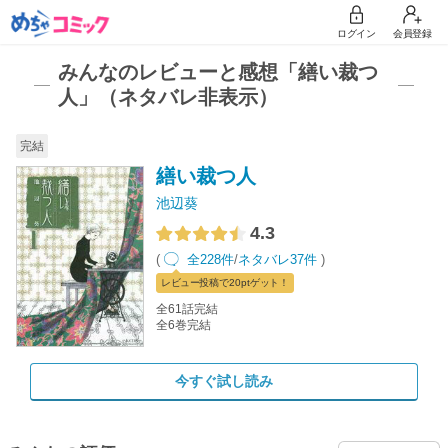
ログイン
会員登録
みんなのレビューと感想「繕い裁つ
人」（ネタバレ非表示）
完結
繕い裁つ人
池辺葵
4.3
(
全228件
/
ネタバレ37件
)
レビュー
投稿で20pt
ゲット！
全61話完結
全6巻完結
今すぐ試し読み