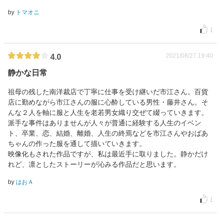
by
トマオニ
1
2021/08/27 19:40
4.0
静かな日常
祖母の残した南洋裁店で丁寧に仕事を受け継いだ市江さん。百貨
店に勤めながら市江さんの服に心酔している男性・藤井さん。そ
んな２人を軸に服と人生を老若男女織り交ぜて綴っていきます。
派手な事件はありませんが人々が普通に経験する人生のイベン
ト、卒業、恋、結婚、離婚、人生の終焉などを市江さんやおばあ
ちゃんの作った服を通して描いていきます。
映像化もされた作品ですが、私は最近手に取りました。静かだけ
れど、凛としたストーリーが沁みる作品だと思います。
by
はおＡ
1