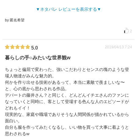
ネタバレ レビューを表示する
by 匿名希望
2
2019/04/13 7:24
5.0
暮らしの手○みたいな世界観w
ちょっと偏屈で変わった、強いこだわりとセンスの塊のような登
場人物達がみんな魅力的。
何かを作り出せる技術があるって、本当に素敵で羨ましいな〜
と、心の底から思わされる作品。
デパートの藤井さん？と同じく、どんどんイチエさんのファンに
なっていくと同時に、客として登場する色んな人のエピソードが
どれもイイ！
現実的な、家庭や職場でありそうな人間関係が描かれているから
面白い。
自分も服を作ってみたくなるし、いい物を買って大事に着ようと
思わされるw