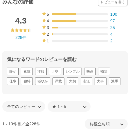
みんなの評価
レビューを書く
5
100
44%
4.3
4
97
43%
3
25
11%
2
4
228件
2%
1
2
1%
気になるワードのレビューを読む
静か
素敵
洋服
丁寧
シンプル
映画
物語
仕事
独特
穏やか
洋裁
大切
市江
大事
派手
1 - 10件目／全228件