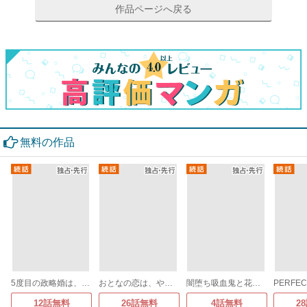
作品ページへ戻る
無料の作品
5度目の政略婚は、私を憎むあなたと
おとなの恋は、やぶさかにつき。
闇堕ち吸血鬼と花嫁のソアレ
12話無料
26話無料
4話無料
2