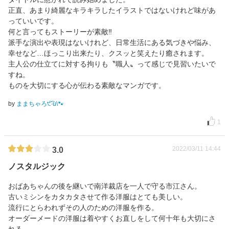
正直、あまり綺麗なキラキラしたイラストではないけれど味があ
っていいです。
何と言ってもストーリーが素敵‼️
派手な演出や表現はないけれど、日常生活にある気づきや悩み、
幸せなど…ほっこり出来たり、クスッと笑えたり癒されます。
主人公の仕立てに対する拘りも〝職人〟って感じで見習いたいで
すね。
ものを大切にする心が伝わる素敵なマンガです。
by
ままちゃろ੯‧̀͡u\🐾
1
2022/03/11 14:44
3.0
ノスタルジック
おばあちゃんの後を継いで南洋裁店を一人で守る市江さん。
古いミシンをカタカタさせて作る洋服はとても美しい。
流行にとらわれずその人のための洋服を作る。
オーダーメードの洋服は着やすくお直しをして何十年も大切にさ