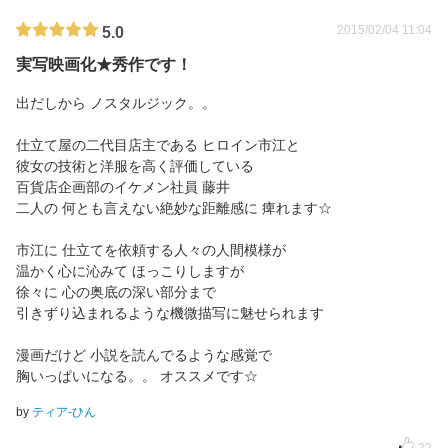
2015/02/04 11:04
5.0
実写映画化★秀作です！
出だしから ノスタルジック。。
仕立て屋の二代目店主である ヒロイン市江と
彼女の技術と洋服を高く評価している
百貨店企画部のイケメン社員 藤井
二人の 何とも言えない絶妙な距離感に 痺れます☆
市江に 仕立てを依頼する人々の人間模様が
温かく心に沁みて ほっこりしますが
徐々に 心の奥底の深い部分まで
引きずり込まれるような機微描写に魅せられます
漫画だけど 小説を読んでるような感覚で
胸いっぱいになる。。 オススメです☆
by
ティア-ひん