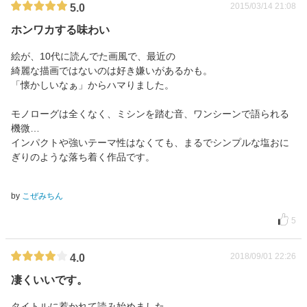
2015/03/14 21:08
5.0
ホンワカする味わい
絵が、10代に読んでた画風で、最近の
綺麗な描画ではないのは好き嫌いがあるかも。
「懐かしいなぁ」からハマりました。
モノローグは全くなく、ミシンを踏む音、ワンシーンで語られる
機微…
インパクトや強いテーマ性はなくても、まるでシンプルな塩おに
ぎりのような落ち着く作品です。
by
こぜみちん
5
2018/09/01 22:26
4.0
凄くいいです。
タイトルに惹かれて読み始めました。