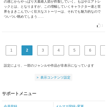
の感じからやっぱり大暮維人節が炸裂していく。もはやエアトレ
ックとは、となりますが、この増幅していくキャラクター達と世
界をまきこんでいく壮大なストーリーは、それでも魅力的なので
ついつい眺めてしまう……
1
1
2
3
4
5
6
7
設定により、一部のジャンルや作品が非表示になっています
表示コンテンツ設定
サポートメニュー
会員登録
メルマガ登録･変更