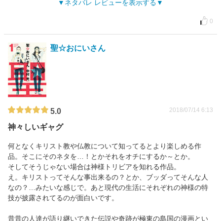
ネタバレ レビューを表示する
0
聖☆おにいさん
2018/07/14 6:13
5.0
神々しいギャグ
何となくキリスト教や仏教について知ってるとより楽しめる作
品。そこにそのネタを…！とかそれをオチにするか～とか。
そしてそうじゃない場合は神様トリビアを知れる作品。
え。キリストってそんな事出来るの？とか、ブッダってそんな人
なの？…みたいな感じで。あと現代の生活にそれぞれの神様の特
技が披露されてるのが面白いです。
昔昔の人達が語り継いできた伝説や奇跡が極東の島国の漫画とい