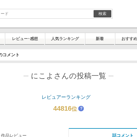
検索
レビュー･感想
人気ランキング
新着
おすす
のコメント
にこよさんの投稿一覧
レビュアーランキング
44816
位
？
作品レビュー
話コメント