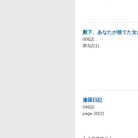
殿下、あなたが捨てた女
006話
第3話(1)
違国日記
046話
page.20(2)
くぅーーーっ！