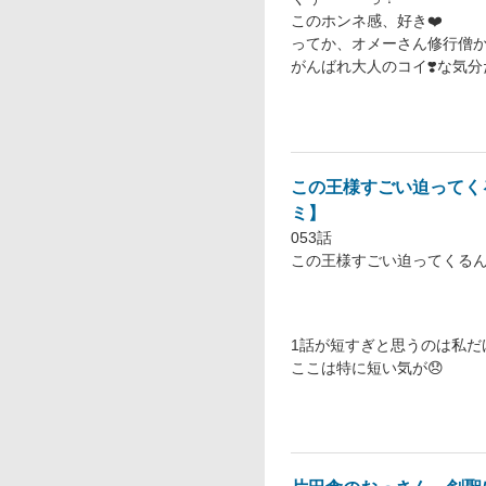
このホンネ感、好き❤️
ってか、オメーさん修行僧
がんばれ大人のコイ❣️な気
この王様すごい迫ってく
ミ】
053話
この王様すごい迫ってくるん
1話が短すぎと思うのは私だ
ここは特に短い気が😞