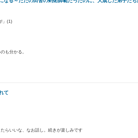
になる～ただの田舎の剣術師範だったのに、大成した弟子たち
」(1)
いのも分かる。
れて
ったらいいな、なお話し。続きが楽しみです