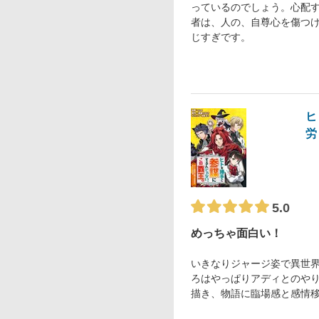
っているのでしょう。心配
者は、人の、自尊心を傷つ
じすぎです。
ヒ
労
5.0
めっちゃ面白い！
いきなりジャージ姿で異世
ろはやっぱりアディとのや
描き、物語に臨場感と感情