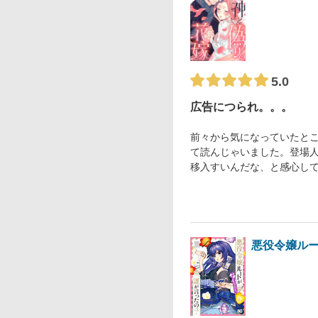
5.0
広告につられ。。。
前々から気になっていたと
て読んじゃいました。登場
移入すいんだな、と感心し
悪役令嬢ル