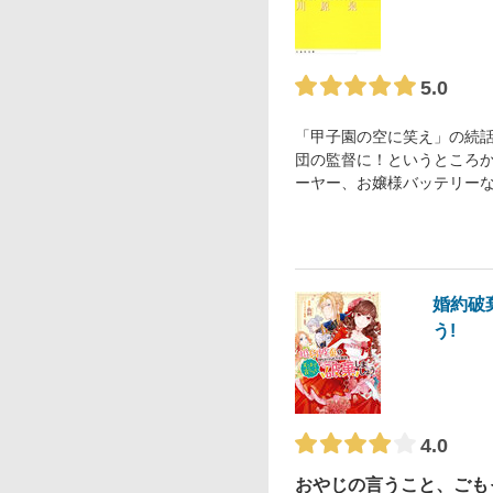
5.0
「甲子園の空に笑え」の続
団の監督に！というところ
ーヤー、お嬢様バッテリー
婚約破
う!
4.0
おやじの言うこと、ごも