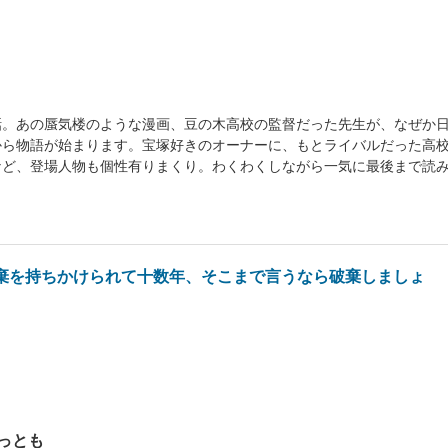
話。あの蜃気楼のような漫画、豆の木高校の監督だった先生が、なぜか
から物語が始まります。宝塚好きのオーナーに、もとライバルだった高
など、登場人物も個性有りまくり。わくわくしながら一気に最後まで読
棄を持ちかけられて十数年、そこまで言うなら破棄しましょ
っとも