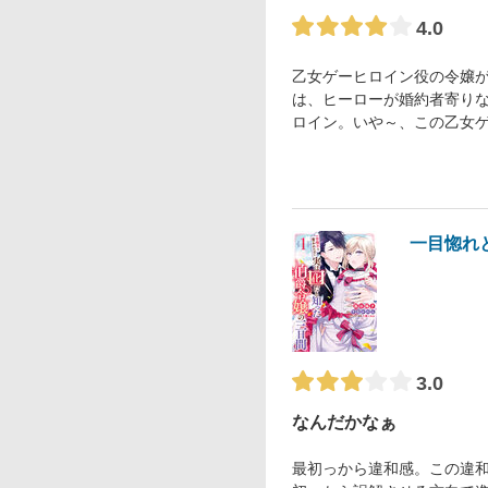
4.0
乙女ゲーヒロイン役の令嬢
は、ヒーローが婚約者寄り
ロイン。いや～、この乙女
一目惚れ
3.0
なんだかなぁ
最初っから違和感。この違