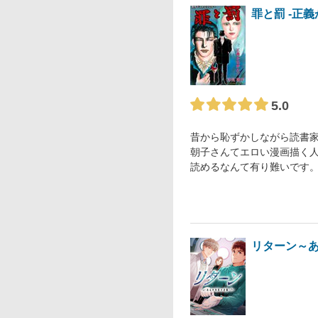
罪と罰 -正
5.0
昔から恥ずかしながら読書
朝子さんてエロい漫画描く
読めるなんて有り難いです
リターン～