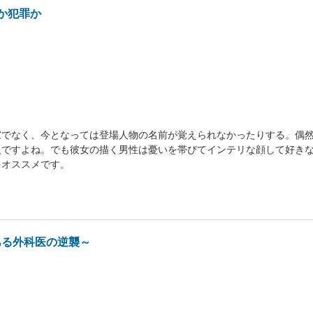
義か犯罪か
家でなく、今となっては登場人物の名前が覚えられなかったりする。偶
人ですよね。でも彼女の描く男性は憂いを帯びてインテリな顔して好き
。オススメです。
ある外科医の逆襲～