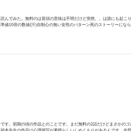
と読んでみた。無料のは冒頭の意味は不明だけど突然、、は誰にも起こり
準値10倍の数値(汗)自制心の無い女性のパターン死のストーリーにな
ンです。初期の頃の作品とのことです。まだ無料の2話だけどまさかのゴ
、福本先生の作品は心理描写が素晴らしいしぬくもりがあるんです。全