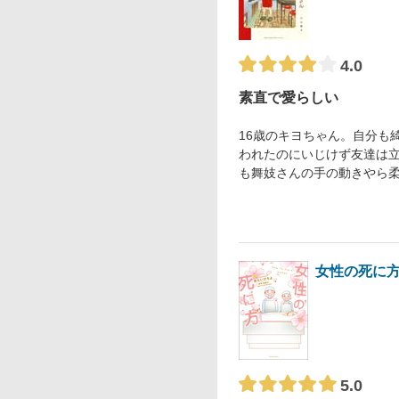
4.0
素直で愛らしい
16歳のキヨちゃん。自分も
われたのにいじけず友達は
も舞妓さんの手の動きやら
女性の死に
5.0