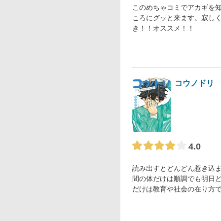
このめちゃコミでアカギを
ころにグッと来ます。寂し
き！！オススメ！！
コウノドリ
4.0
読み出すとどんどん惹き込
間の体だけは順調でも明日
だけは教育や社会の在り方