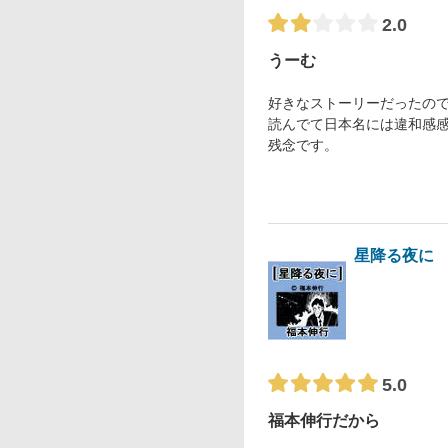
2.0
うーむ
好きなストーリーだったの
読んでて日本名には違和感
残念です。
星降る夜に
5.0
福本伸行だから