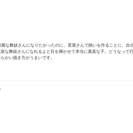
綺麗な舞妓さんになりたかったのに、置屋さんで賄いを作ることに。自
立派な舞妓さんになれるよと目を輝かせて本当に素直な子。どうなって
柔らかい描き方がうまいです。
方