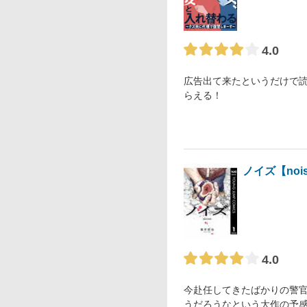
4.0
広告出て来たというだけで
らえる！
ノイズ【noi
4.0
今赴任してきたばかりの警
うだろうなという大作の予