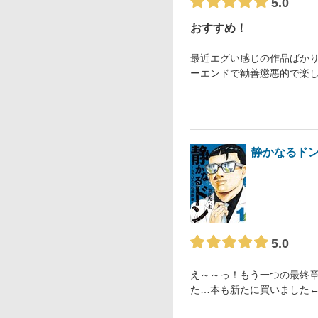
5.0
おすすめ！
最近エグい感じの作品ばかり
ーエンドで勧善懲悪的で楽
静かなるドン
5.0
え～～っ！もう一つの最終
た…本も新たに買いました←