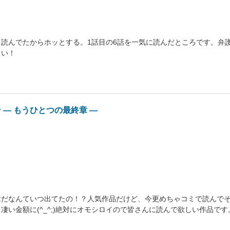
読んでたからホッとする。1話目の6話を一気に読んだところです。弁
しい！
 ― もうひとつの最終章 ―
章だなんていつ出てたの！？人気作品だけど、今更めちゃコミで読んで
凄い金額に(^_^;)絶対にオモシロイので皆さんに読んで欲しい作品です