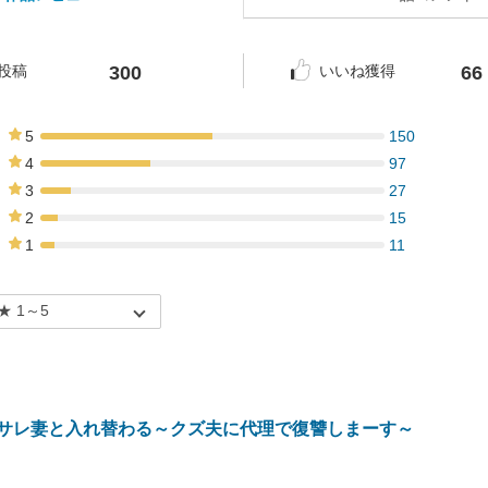
300
66
投稿
いいね獲得
5
150
50%
4
97
32%
3
27
9%
2
15
5%
1
11
4%
サレ妻と入れ替わる～クズ夫に代理で復讐しまーす～