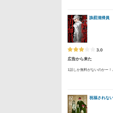
誅罰清掃員
3.0
広告から来た
1話しか無料がないのかー！
祝福されな