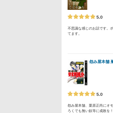
5.0
不思議な感じのお話です。
てます。
怨み屋本舗 
5.0
怨み屋本舗、栗原正尚にオ
ろくでも無い奴等に成敗を