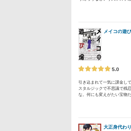
メイコの遊
5.0
引き込まれて一気に課金して
スタルジックで不思議で残
な。何にも変えがたい宝物
大正身代わ