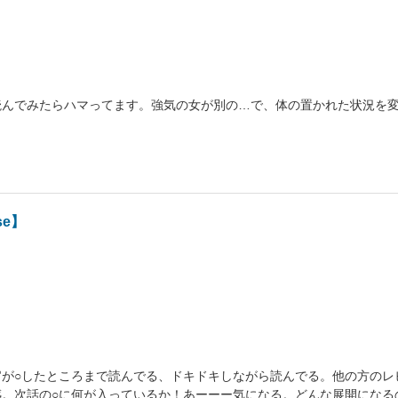
読んでみたらハマってます。強気の女が別の…で、体の置かれた状況を
se】
官が○したところまで読んでる、ドキドキしながら読んでる。他の方のレ
感。次話の○に何が入っているか！あーーー気になる。どんな展開になる