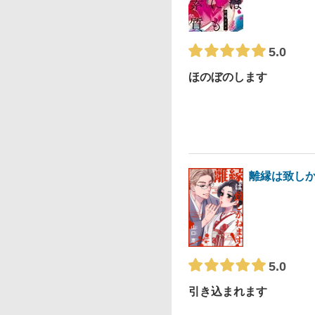
5.0
ほのぼのします
離縁は致しか
5.0
引き込まれます