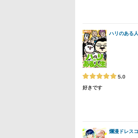
ハリのある
5.0
好きです
爛漫ドレス