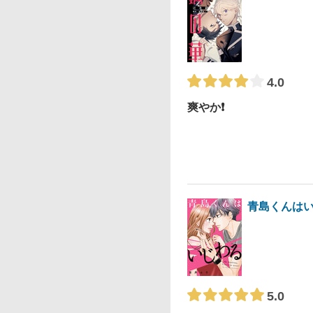
4.0
爽やか❗️
青島くんは
5.0