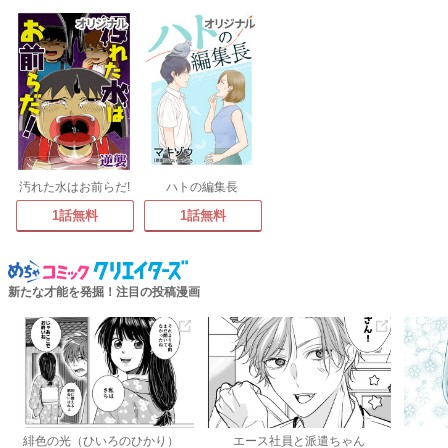
汚れた水はお前らだ!
ハトの編集長
1話無料
1話無料
新たな才能を発掘！注目の投稿漫画
緋色の光（ひいろのひかり）
エース社員と派遣ちゃん