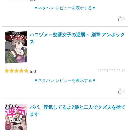
ネタバレ レビューを表示する
0
ハコヅメ～交番女子の逆襲～ 別章 アンボック
ス
2022/12/22 22:42
5.0
ネタバレ レビューを表示する
0
パパ、浮気してるよ?娘と二人でクズ夫を捨て
ます