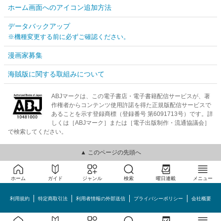
ホーム画面へのアイコン追加方法
データバックアップ
※機種変更する前に必ずご確認ください。
漫画家募集
海賊版に関する取組みについて
ABJマークは、この電子書店・電子書籍配信サービスが、著
作権者からコンテンツ使用許諾を得た正規版配信サービスで
あることを示す登録商標（登録番号 第6091713号）です。詳
しくは［ABJマーク］または［電子出版制作・流通協議会］
で検索してください。
▲ このページの先頭へ
ホーム
ガイド
ジャンル
検索
曜日連載
メニュー
利用規約
特定商取引法
利用者情報の外部送信
プライバシーポリシー
会社概要
めちゃコミック©MechaComic, Inc.