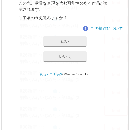
023話
299
1
50pt
この先、露骨な表現を含む可能性のある作品が表
桐島くんはいじめたい 第8話(3)
示されます。
ご了承のうえ進みますか？
024話
310
0
50pt
桐島くんはいじめたい 第9話 (1)
この操作について
？
025話
282
0
50pt
はい
桐島くんはいじめたい 第9話 (2)
026話
272
1
いいえ
50pt
桐島くんはいじめたい 第9話 (3)
027話
286
0
50pt
めちゃコミック
©MechaComic, Inc.
桐島くんはいじめたい 第10話 (1)
028話
272
0
50pt
桐島くんはいじめたい 第10話 (2)
029話
412
0
50pt
桐島くんはいじめたい 第10話 (3)
030話
446
0
50pt