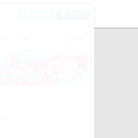
会員登録
ログイン
め特集
雑誌･レーベル
漫画家･作家
クサービス