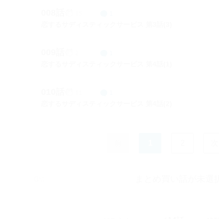
008話
15
1
恋するサディスティックサービス 第3話(3)
009話
2
1
恋するサディスティックサービス 第4話(1)
010話
11
1
恋するサディスティックサービス 第4話(2)
前
1
2
次
まとめ買い話が未選
0
話