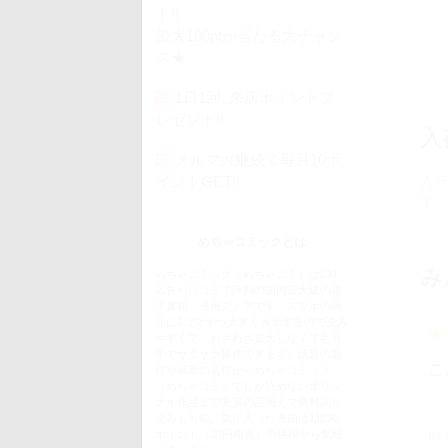
ト!!
最大100ptが当たる大チャン
ス★
1日1回､来店ポイントプ
レゼント!!
入
メルマガ継続で毎月10ポ
入荷
イントGET!!
す。
めちゃコミックとは
み
めちゃコミック（めちゃコミ）はCM・
広告や口コミで評判の国内最大級の電
子書籍・漫画ストアです。スマホの画
面に1コマずつ大きく表示するので読み
やすくて、わざわざ拡大しなくても片
手でサクサク操作できます。話題の新
こ
作や感動の名作からめちゃコミック
（めちゃコミ）でしか読めないオリジ
ナル作品まで充実の品揃えで無料試し
読みも可能。気に入った漫画は1話30
ポイント（30円相当）の値段から気軽
by