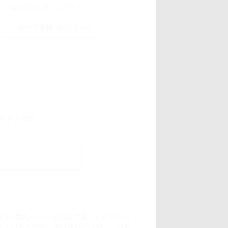
全18件
/
ネタバレ9件
)
キープ登録
467人登録中
男子
恋愛
をSっ気たっぷりな演出で楽しませている
れているのだが、実は生粋のドM…。自分