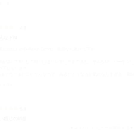
モリタシノ
4.0
人なドM
初に女性との行為があるので、地雷なら避けて下さい。
Mを隠してSとして周りにはバレずに生きてきた。そんな時、バーテン
れてしまいます。
話までだとまだこれからなので、続きがどうなるか気になりすぎる。完
よき良き
5.0
い感じのM感
ネタバレ レビューを表示する