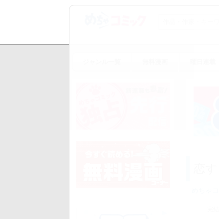
ジャンル一覧
無料漫画
曜日連載
恋す
めちゃコ
完結