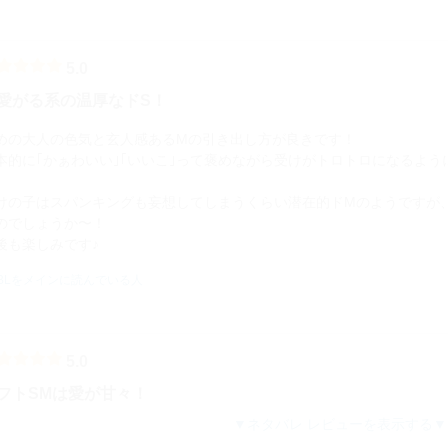
5.0
愛がる系の温厚なドS！
めの大人の色気と玄人感あるMの引き出し方が良きです！
本的に｢かぁわいい｣｢いいこ｣って褒めながら受けがトロトロになるよ
。
けの子はスパンキングも妄想してしまうくらい潜在的ドMのようですが
のでしょうか〜！
後も楽しみです♪
BLをメインに読んでいる人
5.0
フトSMは愛が甘々！
ネタバレ レビューを表示する