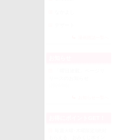
なかよし
デザート
漫画雑誌一覧へ
お知らせ
「曜日連載」ページリ
リースのお知らせ
(2026/8/6)
お知らせ一覧へ
お得にポイントGET！
毎週火曜･木曜限定!!絶対
もらえる、おみくじポイン