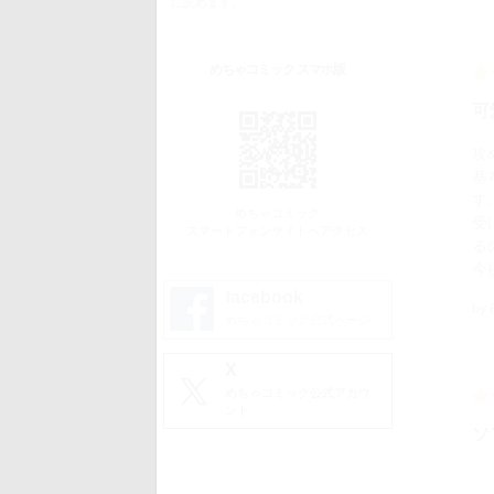
に読めます。
めちゃコミック スマホ版
可
攻
基
す
めちゃコミック
受
スマートフォンサイトへアクセス
る
今
facebook
by
めちゃコミック公式ページ
X
めちゃコミック公式アカウ
ント
ソ