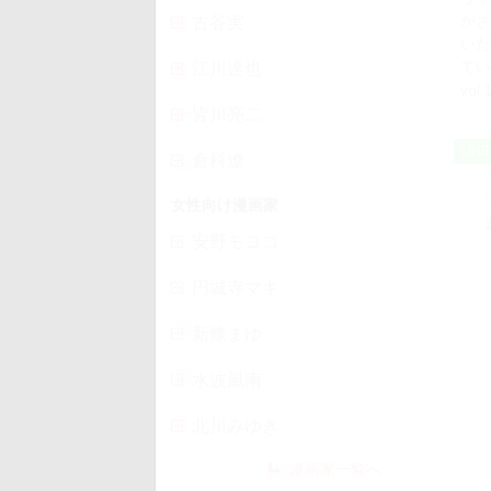
がさ
古谷実
いだ
てい
江川達也
vo
皆川亮二
LIN
倉科遼
女性向け漫画家
安野モヨコ
円城寺マキ
新條まゆ
水波風南
北川みゆき
漫画家一覧へ