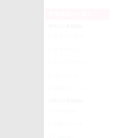
漫画雑誌から探す
男性向け漫画雑誌
少年サンデー
少年マガジン
ヤングマガジン
モーニング
漫画アクション
女性向け漫画雑誌
Sho-Comi
別冊フレンド
Cheese!