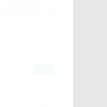
。もう自分の性癖が満たされることはな
ーにMを見抜かれてしまいーー。Sを演じ
スタート。※この作品は「Tulle
一覧の使い方
？
読む
50pt
50pt