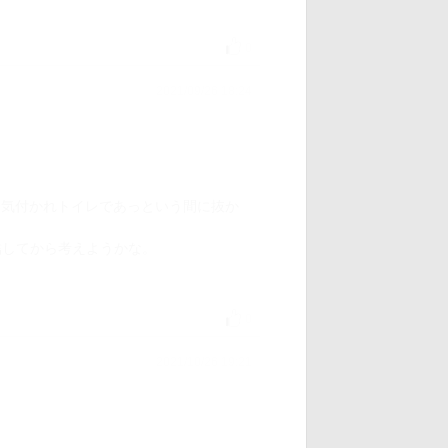
0
2021/09/26 18:24
に気付かれトイレであっという間に抜か
結してから考えようかな。
0
2021/10/26 19:21