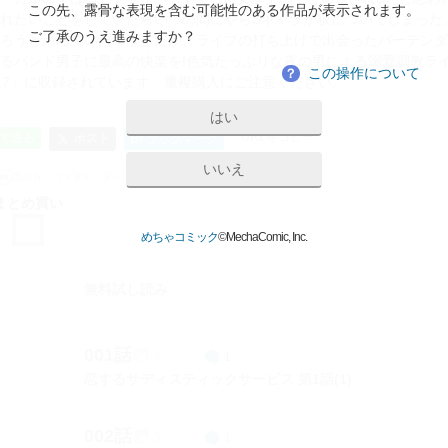
この先、露骨な表現を含む可能性のある作品が表示されます。
れたいことをしていたらいつの間にやらSキャラが板についてしまった
ご了承のうえ進みますか？
ろうと諦めていたすばるだが、ライブの打ち上げで出会ったバーテンダ
るバンド男子に最高の快楽を!色気たっぷりな夜の男による溺愛調教ライフ
この操作について
？
l.17」に収録されています。重複購入にご注意ください。
はい
URLをコピー
ポスト
Eで送る
B!
ブックマーク
いいえ
読み方：
コマタテ・タップ
まとめ買い
めちゃコミック
©MechaComic, Inc.
無料試し読み
001話
4
1
恋するサディスティックサービス 第1話(1)
002話
3
1