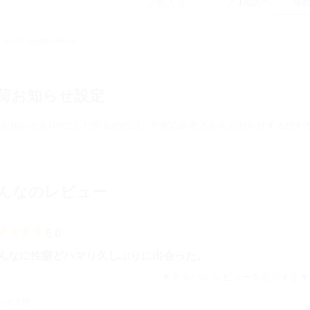
／14話へ
まとめ買いは会員限定の機能です
荷お知らせ設定
お知らせをONにした作品の続話／作家の新着入荷をお知らせする便利
んなのレビュー
5.0
んなに性癖どハマり久しぶりに出会った。
ネタバレ レビューを表示する
ホモ太郎