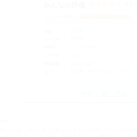
4.6
みんなの評価
(
レビューを書く
レビュー投稿で20ptゲット！
渡辺馨
作家
BL漫画
ジャンル
ブライト出版
出版社
Tulle
レーベル
全14話完結
配信話数
芸能界・業界
芸能人
ギャップ
タグ
今すぐ試し読み
すじ
あいうのは、されたいなって思ってしてるんですか?」ファンの女の子
ーカルのすばる。プライベートでもM女ホイホイと揶揄されSだと思わ