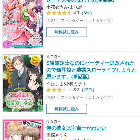
小花衣うみ/山咲黒
4.7
(
3件
)
完結
ファンタジー
コミカライズ
無料試し読み
青年漫画
S級鑑定士なのにパーティー追放された
ので猫耳娘と農業スローライフしようと
思います。(単話版)
うたしま/小狐ミナト
3.2
(
22件
)
完結
ファンタジー
コミカライズ
無料試し読み
少女漫画
俺の彼女は宇宙一かわいい
雪森さくら