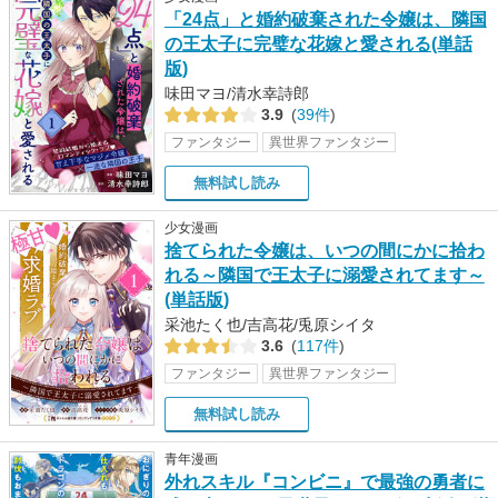
「24点」と婚約破棄された令嬢は、隣国
の王太子に完璧な花嫁と愛される(単話
版)
味田マヨ/清水幸詩郎
3.9
(
39件
)
ファンタジー
異世界ファンタジー
無料試し読み
少女漫画
捨てられた令嬢は、いつの間にかに拾わ
れる～隣国で王太子に溺愛されてます～
(単話版)
采池たく也/吉高花/兎原シイタ
3.6
(
117件
)
ファンタジー
異世界ファンタジー
無料試し読み
青年漫画
外れスキル『コンビニ』で最強の勇者に