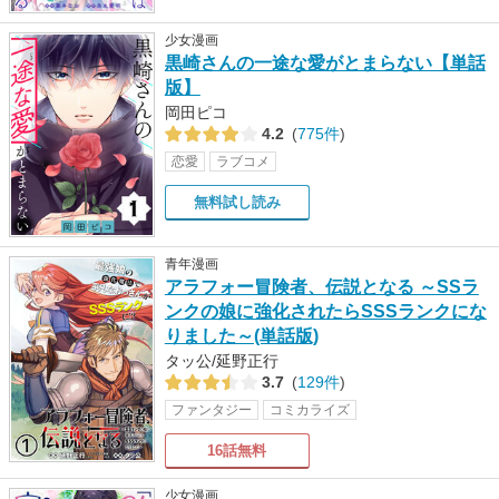
少女漫画
黒崎さんの一途な愛がとまらない【単話
版】
岡田ピコ
4.2
(
775件
)
恋愛
ラブコメ
無料試し読み
青年漫画
アラフォー冒険者、伝説となる ～SSラ
ンクの娘に強化されたらSSSランクにな
りました～(単話版)
タッ公/延野正行
3.7
(
129件
)
ファンタジー
コミカライズ
16話無料
少女漫画