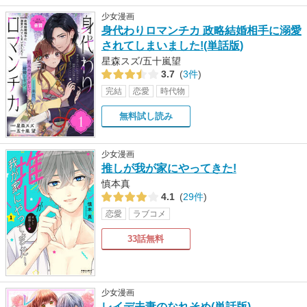
少女漫画
身代わりロマンチカ 政略結婚相手に溺愛
されてしまいました!(単話版)
星森スズ/五十嵐望
3.7
(
3件
)
完結
恋愛
時代物
無料試し読み
少女漫画
推しが我が家にやってきた!
慎本真
4.1
(
29件
)
恋愛
ラブコメ
33話無料
少女漫画
レイデ夫妻のなれそめ(単話版)