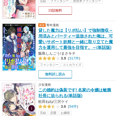
完結
ファンタジー
異世界ファンタジー
15話無料
青年漫画
貸した魔力は【リボ払い】で強制徴収～
用済みとパーティー追放された俺は、可
愛いサポート妖精と一緒に取り立てた魔
力を運用して最強を目指す。～(単話版)
飯島しんごう/まさキチ
3.9
(
317件
)
ファンタジー
コミカライズ
無料試し読み
少女漫画
この婚約は偽装です! 名家の令嬢は敏腕
社長に迫られる(単話版)
鮭田ねね/三沢ケイ
3.6
(
94件
)
完結
恋愛
お嬢様