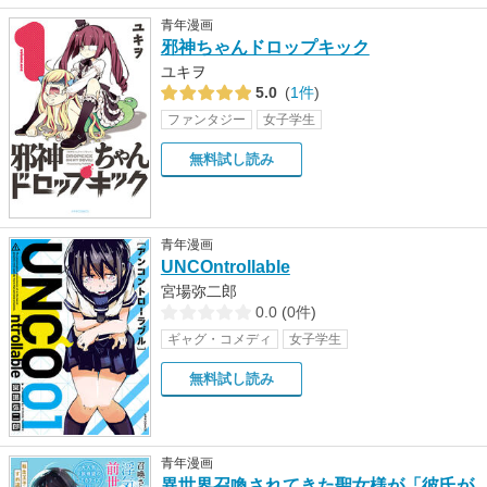
青年漫画
邪神ちゃんドロップキック
ユキヲ
5.0
(
1件
)
ファンタジー
女子学生
無料試し読み
青年漫画
UNCOntrollable
宮場弥二郎
0.0
(
0件
)
ギャグ・コメディ
女子学生
無料試し読み
青年漫画
異世界召喚されてきた聖女様が「彼氏が