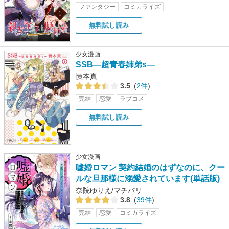
ファンタジー
コミカライズ
無料試し読み
少女漫画
SSB―超青春姉弟s―
慎本真
3.5
(
2件
)
完結
恋愛
ラブコメ
無料試し読み
少女漫画
嘘婚ロマン 契約結婚のはずなのに、クー
ルな旦那様に溺愛されています(単話版)
奈院ゆりえ/マチバリ
3.8
(
39件
)
完結
恋愛
コミカライズ