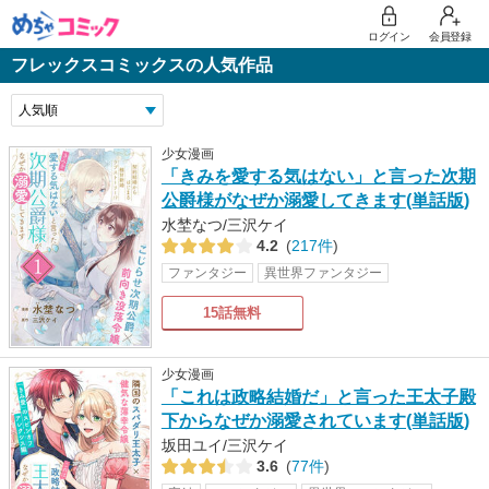
ログイン
会員登録
フレックスコミックスの人気作品
少女漫画
「きみを愛する気はない」と言った次期
公爵様がなぜか溺愛してきます(単話版)
水埜なつ/三沢ケイ
4.2
(
217件
)
ファンタジー
異世界ファンタジー
15話無料
少女漫画
「これは政略結婚だ」と言った王太子殿
下からなぜか溺愛されています(単話版)
坂田ユイ/三沢ケイ
3.6
(
77件
)