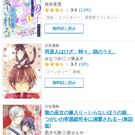
筒井美雪
3.4
(
13件
)
完結
ファンタジー
異世界ファンタジー
無料試し読み
少女漫画
同居人はひざ、時々、頭のうえ。
みなつき/二ツ家あす
3.7
(
3件
)
ファンタジー
動物
無料試し読み
少女漫画
龍の巫女の嫁入り～いらないほうの娘、
つがいの帝国総司令に溺愛される～(単話
版)
霜月七夜/三萩せんや