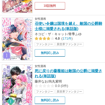
18話無料
女性漫画
召使い令嬢は国境を越え、敵国の公爵騎
士様に溺愛される(単話版)
ネコピ・ザ・キャット/青季ふゆ
4.0
(
171件
)
ファンタジー
異世界ファンタジー
無料試し読み
女性漫画
死に戻りの薔薇姫は敵国の公爵に溺愛さ
れる(単話版)
藤井なお/烏丸紫明
0.0
(
0件
)
ファンタジー
異世界ファンタジー
無料試し読み