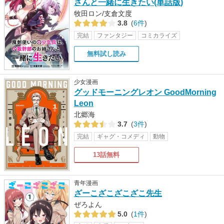
さんと一緒に生きたい(単話版)
牧田ロン/支倉文度
3.8
(
6件
)
完結
ファンタジー
コミカライズ
無料試し読み
少女漫画
グッドモーニングレオン GoodMorning
Leon
北郷海
3.7
(
3件
)
完結
ギャグ・コメディ
動物
13話無料
青年漫画
ざーこざこざこざこ先生
ぜろよん
5.0
(
1件
)