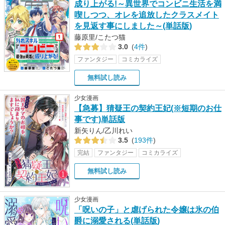
成り上がる!～異世界でコンビニ生活を満
喫しつつ、オレを追放したクラスメイト
を見返す事にしました～(単話版)
藤原里/こたつ猫
3.0
(
4件
)
ファンタジー
コミカライズ
無料試し読み
少女漫画
【急募】猜疑王の契約王妃(※短期のお仕
事です)単話版
新矢りん/乙川れい
3.5
(
193件
)
完結
ファンタジー
コミカライズ
無料試し読み
少女漫画
「呪いの子」と虐げられた令嬢は氷の伯
爵に溺愛される(単話版)