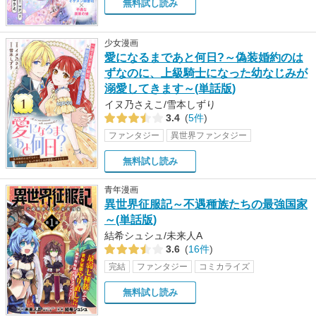
無料試し読み
少女漫画
愛になるまであと何日?～偽装婚約のは
ずなのに、上級騎士になった幼なじみが
溺愛してきます～(単話版)
イヌ乃さえこ/雪本しずり
3.4
(
5件
)
ファンタジー
異世界ファンタジー
無料試し読み
青年漫画
異世界征服記～不遇種族たちの最強国家
～(単話版)
結希シュシュ/未来人A
3.6
(
16件
)
完結
ファンタジー
コミカライズ
無料試し読み