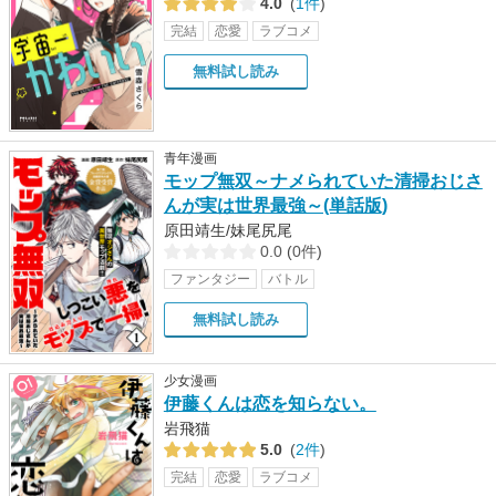
4.0
(
1件
)
完結
恋愛
ラブコメ
無料試し読み
青年漫画
モップ無双～ナメられていた清掃おじさ
んが実は世界最強～(単話版)
原田靖生/妹尾尻尾
0.0
(
0件
)
ファンタジー
バトル
無料試し読み
少女漫画
伊藤くんは恋を知らない。
岩飛猫
5.0
(
2件
)
完結
恋愛
ラブコメ