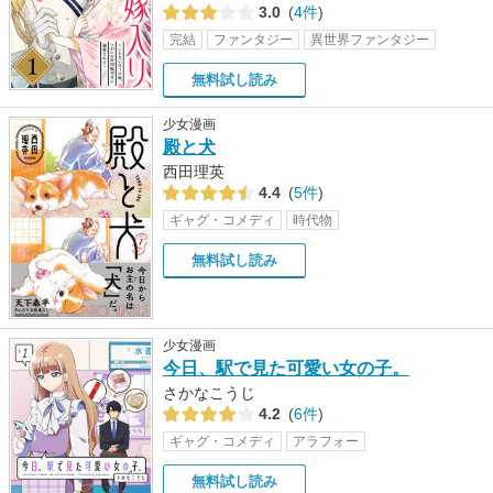
3.0
(
4件
)
完結
ファンタジー
異世界ファンタジー
無料試し読み
少女漫画
殿と犬
西田理英
4.4
(
5件
)
ギャグ・コメディ
時代物
無料試し読み
少女漫画
今日、駅で見た可愛い女の子。
さかなこうじ
4.2
(
6件
)
ギャグ・コメディ
アラフォー
無料試し読み