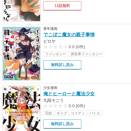
11話無料
青年漫画
でこぼこ魔女の親子事情
ピロヤ
0.0
(
0件
)
ファンタジー
異世界ファンタジー
無料試し読み
少女漫画
俺とヒーローと魔法少女
九段そごう
0.0
(
0件
)
完結
ギャグ・コメディ
バトル
無料試し読み