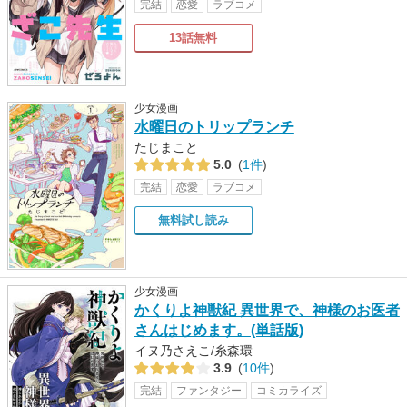
完結
恋愛
ラブコメ
13話無料
少女漫画
水曜日のトリップランチ
たじまこと
5.0
(
1件
)
完結
恋愛
ラブコメ
無料試し読み
少女漫画
かくりよ神獣紀 異世界で、神様のお医者
さんはじめます。(単話版)
イヌ乃さえこ/糸森環
3.9
(
10件
)
完結
ファンタジー
コミカライズ