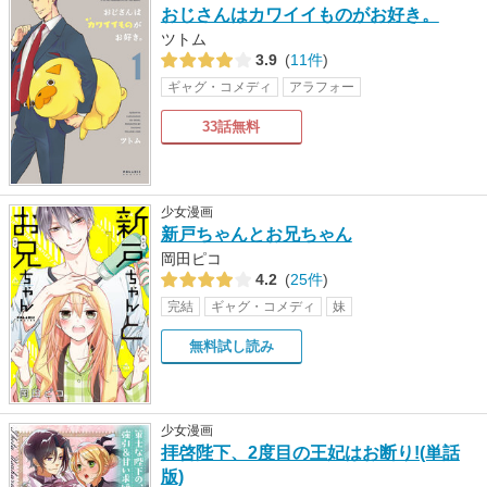
おじさんはカワイイものがお好き。
ツトム
3.9
(
11件
)
ギャグ・コメディ
アラフォー
33話無料
少女漫画
新戸ちゃんとお兄ちゃん
岡田ピコ
4.2
(
25件
)
完結
ギャグ・コメディ
妹
無料試し読み
少女漫画
拝啓陛下、2度目の王妃はお断り!(単話
版)