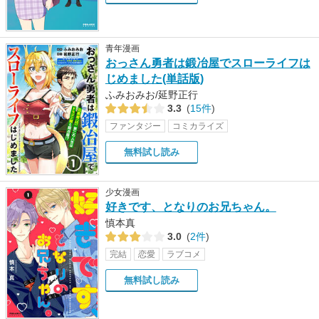
青年漫画
おっさん勇者は鍛冶屋でスローライフは
じめました(単話版)
ふみおみお/延野正行
3.3
(
15件
)
ファンタジー
コミカライズ
無料試し読み
少女漫画
好きです、となりのお兄ちゃん。
慎本真
3.0
(
2件
)
完結
恋愛
ラブコメ
無料試し読み