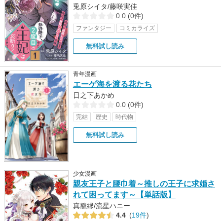
兎原シイタ/藤咲実佳
0.0
(
0件
)
ファンタジー
コミカライズ
無料試し読み
青年漫画
エーゲ海を渡る花たち
日之下あかめ
0.0
(
0件
)
完結
歴史
時代物
無料試し読み
少女漫画
親友王子と腰巾着～推しの王子に求婚さ
れて困ってます～【単話版】
真籠縁/流星ハニー
4.4
(
19件
)