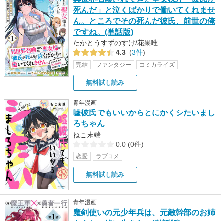
死んだ」と泣くばかりで働いてくれませ
ん。ところでその死んだ彼氏、前世の俺
ですね。(単話版)
たかとうすずのすけ/花果唯
4.3
(
3件
)
完結
ファンタジー
コミカライズ
無料試し読み
青年漫画
嘘彼氏でもいいからとにかくシたいまし
ろちゃん
ねこ末端
0.0
(
0件
)
恋愛
ラブコメ
無料試し読み
青年漫画
魔剣使いの元少年兵は、元敵幹部のお姉