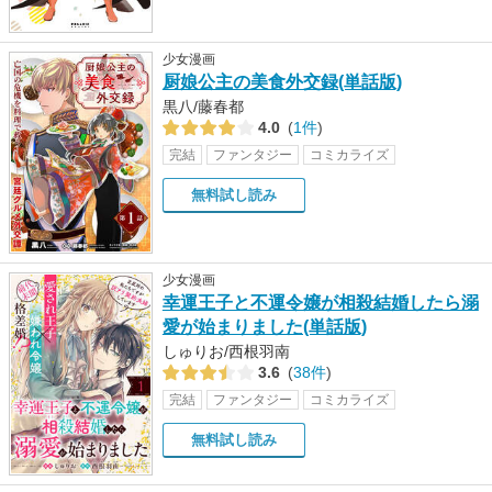
少女漫画
厨娘公主の美食外交録(単話版)
黒八/藤春都
4.0
(
1件
)
完結
ファンタジー
コミカライズ
無料試し読み
少女漫画
幸運王子と不運令嬢が相殺結婚したら溺
愛が始まりました(単話版)
しゅりお/西根羽南
3.6
(
38件
)
完結
ファンタジー
コミカライズ
無料試し読み