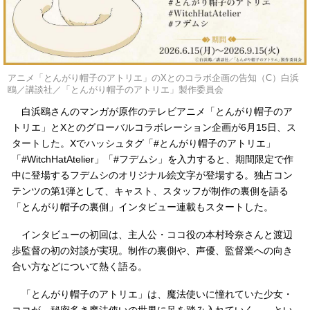
アニメ「とんがり帽子のアトリエ」のXとのコラボ企画の告知（C）白浜
鴎／講談社／「とんがり帽子のアトリエ」製作委員会
白浜鴎さんのマンガが原作のテレビアニメ「とんがり帽子のア
トリエ」とXとのグローバルコラボレーション企画が6月15日、ス
タートした。Xでハッシュタグ「#とんがり帽子のアトリエ」
「#WitchHatAtelier」「#フデムシ」を入力すると、期間限定で作
中に登場するフデムシのオリジナル絵文字が登場する。独占コン
テンツの第1弾として、キャスト、スタッフが制作の裏側を語る
「とんがり帽子の裏側」インタビュー連載もスタートした。
インタビューの初回は、主人公・ココ役の本村玲奈さんと渡辺
歩監督の初の対談が実現。制作の裏側や、声優、監督業への向き
合い方などについて熱く語る。
「とんがり帽子のアトリエ」は、魔法使いに憧れていた少女・