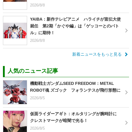
2026/8/8
YAIBA：新作テレビアニメ ハライチが宣伝大使
就任 第2期「かぐや編」は「ゲッコーとのバト
ル」に期待！
2026/8/8
新着ニュースをもっと見る
人気のニュース記事
機動戦士ガンダムSEED FREEDOM：METAL
ROBOT魂 ズゴック フォランテスが飛行形態に
2026/8/5
仮面ライダーアギト：オルタリングが腕時計に
クレストマークが暗闇で光る！
2026/8/5