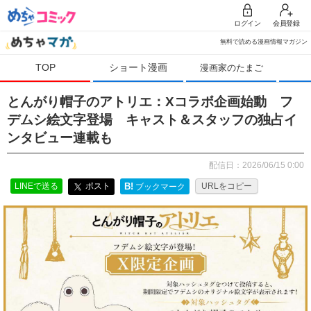
ログイン
会員登録
無料で読める漫画情報マガジン
TOP
ショート漫画
漫画家のたまご
とんがり帽子のアトリエ：Xコラボ企画始動 フ
デムシ絵文字登場 キャスト＆スタッフの独占イ
ンタビュー連載も
配信日：2026/06/15 0:00
LINEで送る
ポスト
B!
URLをコピー
ブックマーク