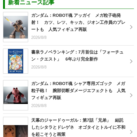
新着ニュース記事
ガンダム：ROBOT魂 アッガイ メガ粒子砲発
射！ カツ、レツ、キッカ、ジオン工作員のプレ
ートも 人気フィギュア再販
2026/8/8
書泉ラノベランキング：7月首位は「フォーチュ
ン・クエスト」 6年ぶり完全新作
2026/8/8
ガンダム：ROBOT魂 シャア専用ズゴック メガ
粒子砲！ 腕部切断ダメージエフェクトも 人気
フィギュア再販
2026/8/8
天幕のジャードゥーガル：第7話「兄弟」 結託
したシタラとドレゲネ オゴタイとトルイに不和
を起こそうと画策