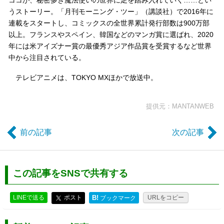
ココが、秘密多き魔法使いの世界に足を踏み入れていく……とい
うストーリー。「月刊モーニング・ツー」（講談社）で2016年に
連載をスタートし、コミックスの全世界累計発行部数は900万部
以上。フランスやスペイン、韓国などのマンガ賞に選ばれ、2020
年には米アイズナー賞の最優秀アジア作品賞を受賞するなど世界
中から注目されている。
テレビアニメは、TOKYO MXほかで放送中。
提供元：MANTANWEB
前の記事
次の記事
この記事をSNSで共有する
LINEで送る
ポスト
B!
URLをコピー
ブックマーク