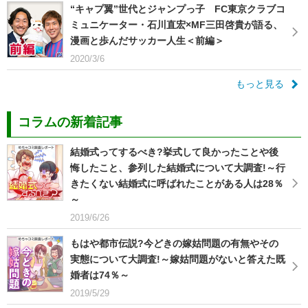
“キャプ翼”世代とジャンプっ子 FC東京クラブコ
ミュニケーター・石川直宏×MF三田啓貴が語る、
漫画と歩んだサッカー人生＜前編＞
2020/3/6
もっと見る
コラムの新着記事
結婚式ってするべき?挙式して良かったことや後
悔したこと、参列した結婚式について大調査!～行
きたくない結婚式に呼ばれたことがある人は28％
～
2019/6/26
もはや都市伝説?今どきの嫁姑問題の有無やその
実態について大調査!～嫁姑問題がないと答えた既
婚者は74％～
2019/5/29