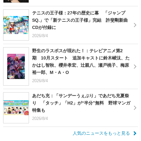
テニスの王子様：27年の歴史に幕 「ジャンプ
SQ.」で「新テニスの王子様」完結 許斐剛新曲
CDが付録に
2026/8/4
野生のラスボスが現れた！：テレビアニメ第2
期 10月スタート 追加キャストに鈴木崚汰、た
かはし智秋、櫻井孝宏、辻親八、瀬戸桃子、梅原
裕一郎、M・A・O
2026/8/4
あだち充：「サンデーうぇぶり」であだち充夏祭
り 「タッチ」「H2」が“半分”無料 野球マンガ
特集も
2026/8/4
人気のニュースをもっと見る