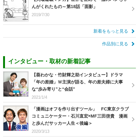
んがくれたもの～第18話「面影」
2019/7/30
新着をもっと見る
作品別に見る
インタビュー・取材の新着記事
【葵わかな・竹財輝之助インタビュー】ドラマ
「年の差婚」Ｗ主演が語る、年の差夫婦に大事
な“歩み寄り”と“会話”
2021/1/4
「漫画はオフを作り出すツール」 FC東京クラブ
コミュニケーター・石川直宏×MF三田啓貴 漫画
と歩んだサッカー人生＜後編＞
2020/3/13