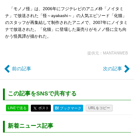
「モノノ怪」は、2006年にフジテレビのアニメ枠「ノイタミ
ナ」で放送された「怪～ayakashi～」の人気エピソード「化猫」
のスタッフが再集結して制作されたアニメで、2007年にノイタミ
ナで放送された。「化猫」に登場した薬売りがモノノ怪に立ち向
かう怪異譚が描かれた。
提供元：MANTANWEB
前の記事
次の記事
この記事をSNSで共有する
LINEで送る
ポスト
B!
URLをコピー
ブックマーク
新着ニュース記事