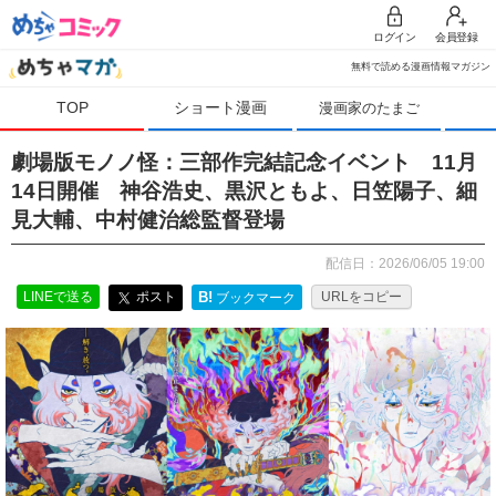
ログイン
会員登録
無料で読める漫画情報マガジン
TOP
ショート漫画
漫画家のたまご
劇場版モノノ怪：三部作完結記念イベント 11月
14日開催 神谷浩史、黒沢ともよ、日笠陽子、細
見大輔、中村健治総監督登場
配信日：2026/06/05 19:00
LINEで送る
ポスト
B!
URLをコピー
ブックマーク