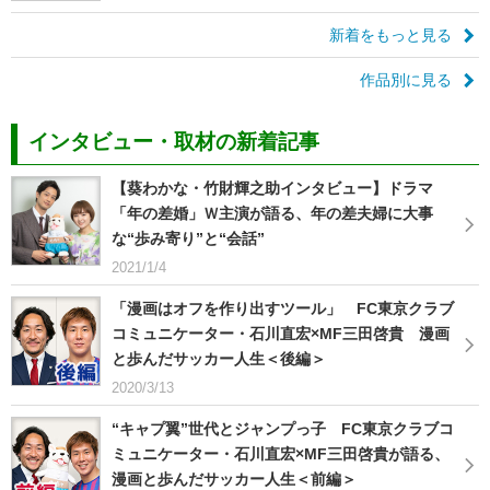
新着をもっと見る
作品別に見る
インタビュー・取材の新着記事
【葵わかな・竹財輝之助インタビュー】ドラマ
「年の差婚」Ｗ主演が語る、年の差夫婦に大事
な“歩み寄り”と“会話”
2021/1/4
「漫画はオフを作り出すツール」 FC東京クラブ
コミュニケーター・石川直宏×MF三田啓貴 漫画
と歩んだサッカー人生＜後編＞
2020/3/13
“キャプ翼”世代とジャンプっ子 FC東京クラブコ
ミュニケーター・石川直宏×MF三田啓貴が語る、
漫画と歩んだサッカー人生＜前編＞