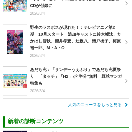
CDが付録に
2026/8/4
野生のラスボスが現れた！：テレビアニメ第2
期 10月スタート 追加キャストに鈴木崚汰、た
かはし智秋、櫻井孝宏、辻親八、瀬戸桃子、梅原
裕一郎、M・A・O
2026/8/4
あだち充：「サンデーうぇぶり」であだち充夏祭
り 「タッチ」「H2」が“半分”無料 野球マンガ
特集も
2026/8/4
人気のニュースをもっと見る
新着の診断コンテンツ