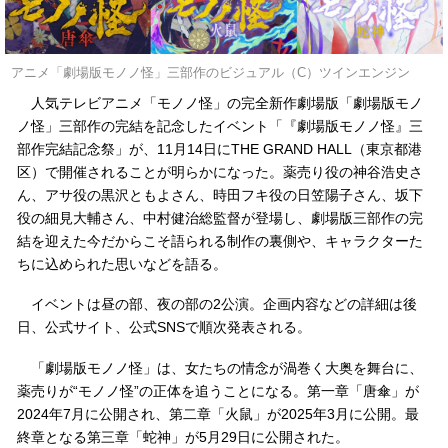
アニメ「劇場版モノノ怪」三部作のビジュアル（C）ツインエンジン
人気テレビアニメ「モノノ怪」の完全新作劇場版「劇場版モノ
ノ怪」三部作の完結を記念したイベント「『劇場版モノノ怪』三
部作完結記念祭」が、11月14日にTHE GRAND HALL（東京都港
区）で開催されることが明らかになった。薬売り役の神谷浩史さ
ん、アサ役の黒沢ともよさん、時田フキ役の日笠陽子さん、坂下
役の細見大輔さん、中村健治総監督が登場し、劇場版三部作の完
結を迎えた今だからこそ語られる制作の裏側や、キャラクターた
ちに込められた思いなどを語る。
イベントは昼の部、夜の部の2公演。企画内容などの詳細は後
日、公式サイト、公式SNSで順次発表される。
「劇場版モノノ怪」は、女たちの情念が渦巻く大奥を舞台に、
薬売りが“モノノ怪”の正体を追うことになる。第一章「唐傘」が
2024年7月に公開され、第二章「火鼠」が2025年3月に公開。最
終章となる第三章「蛇神」が5月29日に公開された。