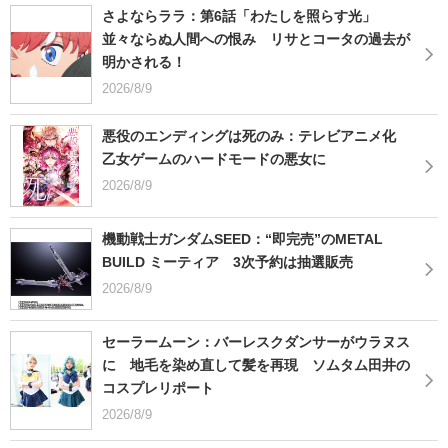
さよならララ：第6話「わたしを照らす光」
並々ならぬ人間への恨み リサとコータの過去が
明かされる！
2026/8/9
悪役のエンディングは死のみ：テレビアニメ化
乙女ゲームのハードモードの悪女に
2026/8/9
機動戦士ガンダムSEED：“即完売”のMETAL
BUILD ミーティア 3次予約は抽選販売
2026/8/9
セーラームーン：バーレスクダンサーがウラヌス
に 地毛を染め直して髪を再現 ソムタム田井の
コスプレリポート
2026/8/9