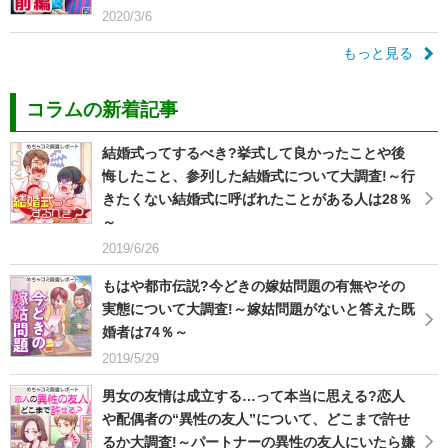
2020/3/6
もっと見る
コラムの新着記事
結婚式ってするべき?挙式して良かったことや後
悔したこと、参列した結婚式について大調査!～行
きたくない結婚式に呼ばれたことがある人は28％
～
2019/6/26
もはや都市伝説?今どきの嫁姑問題の有無やその
実態について大調査!～嫁姑問題がないと答えた既
婚者は74％～
2019/5/29
男女の友情は成立する…って本当に思える?恋人
や配偶者の“異性の友人”について、どこまで許せ
るか大調査!～パートナーの異性の友人にいたら嫌