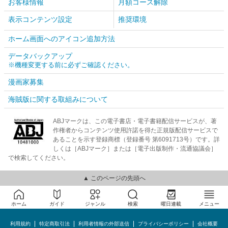
お客様情報
月額コース解除
表示コンテンツ設定
推奨環境
ホーム画面へのアイコン追加方法
データバックアップ
※機種変更する前に必ずご確認ください。
漫画家募集
海賊版に関する取組みについて
ABJマークは、この電子書店・電子書籍配信サービスが、著
作権者からコンテンツ使用許諾を得た正規版配信サービスで
あることを示す登録商標（登録番号 第6091713号）です。詳
しくは［ABJマーク］または［電子出版制作・流通協議会］
で検索してください。
▲ このページの先頭へ
ホーム
ガイド
ジャンル
検索
曜日連載
メニュー
利用規約
特定商取引法
利用者情報の外部送信
プライバシーポリシー
会社概要