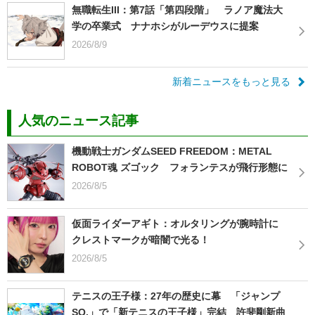
無職転生III：第7話「第四段階」 ラノア魔法大
学の卒業式 ナナホシがルーデウスに提案
2026/8/9
新着ニュースをもっと見る
人気のニュース記事
機動戦士ガンダムSEED FREEDOM：METAL
ROBOT魂 ズゴック フォランテスが飛行形態に
2026/8/5
仮面ライダーアギト：オルタリングが腕時計に
クレストマークが暗闇で光る！
2026/8/5
テニスの王子様：27年の歴史に幕 「ジャンプ
SQ.」で「新テニスの王子様」完結 許斐剛新曲