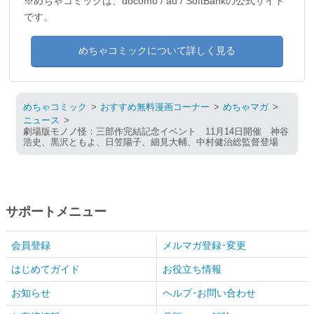
※めちゃコミックは、docomo / au / SoftBankの公式サイト
です。
めちゃコミックについて詳しく見る
めちゃコミック
おすすめ無料漫画コーナー
めちゃマガ
ニュース
劇場版モノノ怪：三部作完結記念イベント 11月14日開催 神谷
浩史、黒沢ともよ、日笠陽子、細見大輔、中村健治総監督登場
サポートメニュー
会員登録
メルマガ登録･変更
はじめてガイド
お役立ち情報
お知らせ
ヘルプ･お問い合わせ