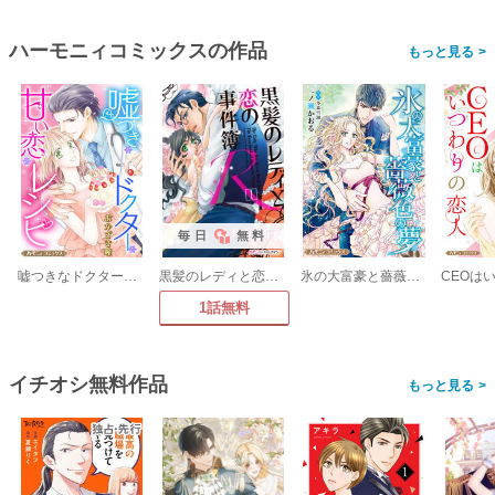
ハーモニィコミックスの作品
>
毎日
無料
嘘つきなドクターと甘い恋のレシピ【新装版】
黒髪のレディと恋の事件簿 R1
氷の大富豪と薔薇色の夢【新装版】
1話無料
イチオシ無料作品
>