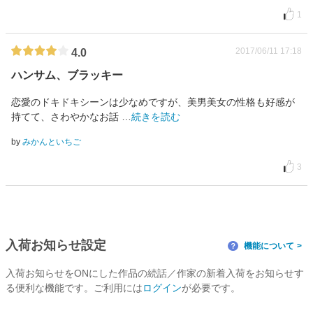
1
2017/06/11 17:18
4.0
ハンサム、ブラッキー
恋愛のドキドキシーンは少なめですが、美男美女の性格も好感が
持てて、さわやかなお話
…
続きを読む
by
みかんといちご
3
入荷お知らせ設定
機能について
？
入荷お知らせをONにした作品の続話／作家の新着入荷をお知らせす
る便利な機能です。ご利用には
ログイン
が必要です。