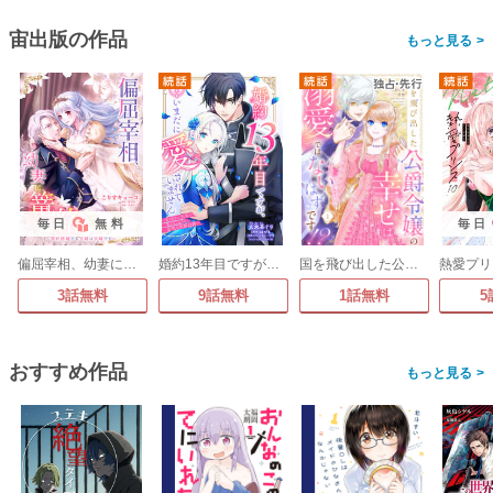
宙出版の作品
>
毎日
無料
毎日
偏屈宰相、幼妻に篭絡される ～契約結婚でも夫婦は夫婦です～
婚約13年目ですが、いまだに愛されていません～愛されたい王女と愛さないように必死な次期公爵～
国を飛び出した公爵令嬢の幸せは溺愛ではないはずです!?
3話無料
9話無料
1話無料
5
おすすめ作品
>