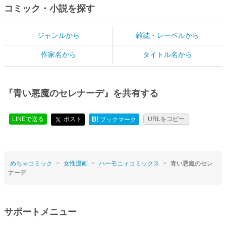
コミック・小説を探す
ジャンルから
雑誌・レーベルから
作家名から
タイトル名から
『青い悪魔のセレナーデ』を共有する
LINEで送る
ポスト
B!
URLをコピー
ブックマーク
めちゃコミック
女性漫画
ハーモニィコミックス
青い悪魔のセレ
ナーデ
サポートメニュー