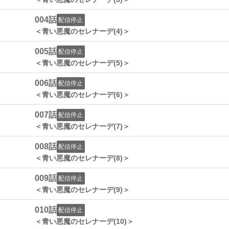
004話
配信停止
＜青い悪魔のセレナーデ(4)＞
005話
配信停止
＜青い悪魔のセレナーデ(5)＞
006話
配信停止
＜青い悪魔のセレナーデ(6)＞
007話
配信停止
＜青い悪魔のセレナーデ(7)＞
008話
配信停止
＜青い悪魔のセレナーデ(8)＞
009話
配信停止
＜青い悪魔のセレナーデ(9)＞
010話
配信停止
＜青い悪魔のセレナーデ(10)＞