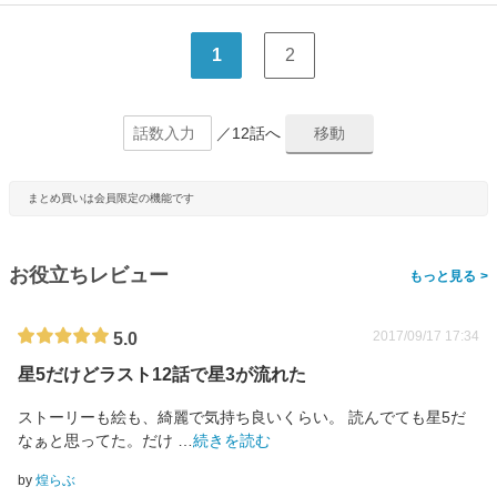
1
2
／12話へ
まとめ買いは会員限定の機能です
お役立ちレビュー
>
2017/09/17 17:34
5.0
星5だけどラスト12話で星3が流れた
ストーリーも絵も、綺麗で気持ち良いくらい。 読んでても星5だ
なぁと思ってた。だけ
…
続きを読む
by
煌らぶ