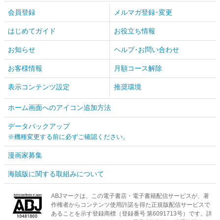
会員登録
メルマガ登録･変更
はじめてガイド
お役立ち情報
お知らせ
ヘルプ･お問い合わせ
お客様情報
月額コース解除
表示コンテンツ設定
推奨環境
ホーム画面へのアイコン追加方法
データバックアップ
※機種変更する前に必ずご確認ください。
漫画家募集
海賊版に関する取組みについて
ABJマークは、この電子書店・電子書籍配信サービスが、著
作権者からコンテンツ使用許諾を得た正規版配信サービスで
あることを示す登録商標（登録番号 第6091713号）です。詳