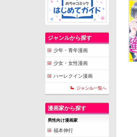
ジャンルから探す
少年・青年漫画
少女・女性漫画
ハーレクイン漫画
ジャンル一覧へ
漫画家から探す
男性向け漫画家
福本伸行