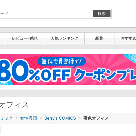
検索
レビュー･感想
人気ランキング
新着
おすす
オフィス
ミック
女性漫画
Berry’s COMICS
蜜色オフィス