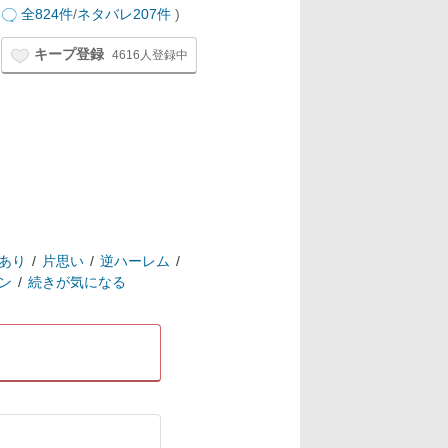
全824件
/
ネタバレ207件
)
キープ登録
4616人登録中
あり
片思い
逆ハーレム
ン
続きが気になる