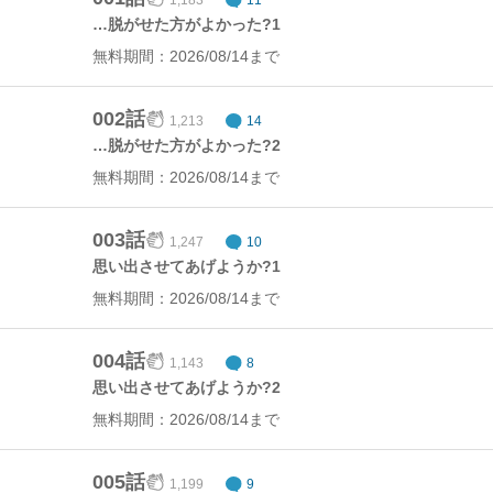
…脱がせた方がよかった?1
無料期間：2026/08/14まで
002話
1,213
14
…脱がせた方がよかった?2
無料期間：2026/08/14まで
003話
1,247
10
思い出させてあげようか?1
無料期間：2026/08/14まで
004話
1,143
8
思い出させてあげようか?2
無料期間：2026/08/14まで
005話
1,199
9