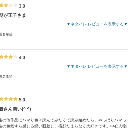
3.0
期が王子さま
ネタバレ レビューを表示する
 匿名希望
4.0
ネタバレ レビューを表示する
 匿名希望
5.0
者さん買い(^ ^)
生の他作品にハマり色々読んでみたくて読み始めたら、やっぱりハマっ
性の色気すら感じる鋭い眼差し、横顔たまらなく大好きです。中心人物