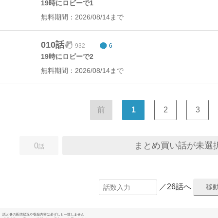
19時にロビーで1
無料期間：2026/08/14まで
010話
932
6
19時にロビーで2
無料期間：2026/08/14まで
前
1
2
3
まとめ買い話が未選
0
話
／26話へ
話と巻の配信状況や収録内容は必ずしも一致しません