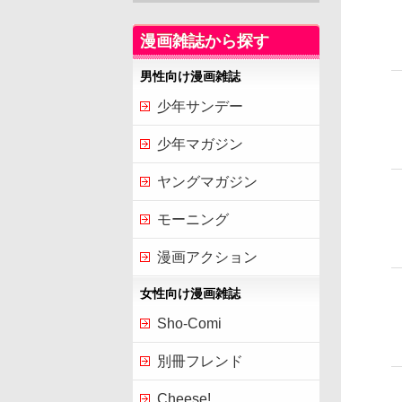
漫画雑誌から探す
男性向け漫画雑誌
少年サンデー
少年マガジン
ヤングマガジン
モーニング
漫画アクション
女性向け漫画雑誌
Sho-Comi
別冊フレンド
Cheese!