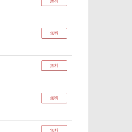
無料
無料
無料
無料
無料