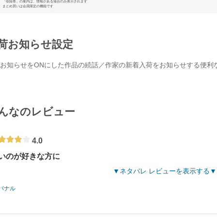
「収録巻」の案内は、情報がある場合のみ表示されます
まとめ買いは会員限定の機能です
荷お知らせ設定
お知らせをONにした作品の続話／作家の新着入荷をお知らせする便利
んなのレビュー
4.0
いのが好きな方に
ネタバレ レビューを表示する
パナル