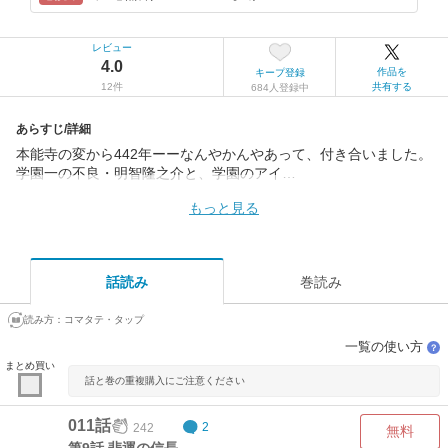
レビュー
4.0
作品を
キープ登録
12件
共有する
684人登録中
あらすじ/詳細
本能寺の変から442年ーーなんやかんやあって、付き合いました。
学園一の不良・明智隆之介と、学園のアイ…
もっと見る
話読み
巻読み
読み方：
コマタテ・タップ
一覧の使い方
？
まとめ買い
話と巻の重複購入にご注意ください
011話
242
2
無料