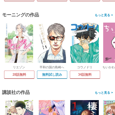
モーニングの作品
>
リエゾン
平和の国の島崎へ
コウノドリ
28話無料
無料試し読み
34話無料
講談社の作品
>