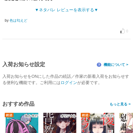
ネタバレ レビューを表示する
by
色は匂えど
0
入荷お知らせ設定
機能について
？
入荷お知らせをONにした作品の続話／作家の新着入荷をお知らせす
る便利な機能です。ご利用には
ログイン
が必要です。
おすすめ作品
>