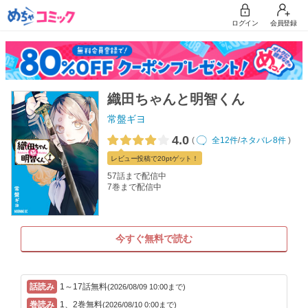
ログイン
会員登録
織田ちゃんと明智くん
常盤ギヨ
4.0
(
全12件
/
ネタバレ8件
)
レビュー
投稿で20pt
ゲット！
57話まで配信中
7巻まで配信中
今すぐ無料で読む
1～17話無料
(2026/08/09 10:00まで)
1、2巻無料
(2026/08/10 0:00まで)