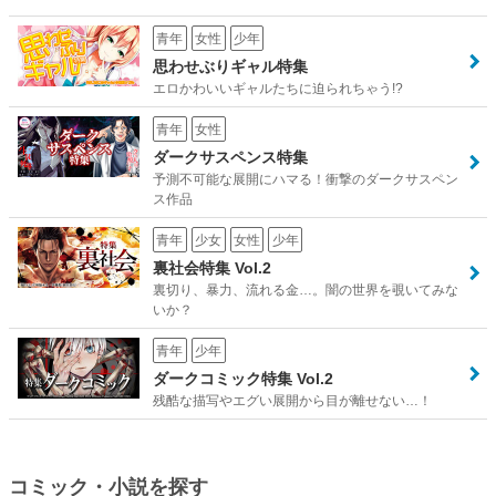
青年
女性
少年
思わせぶりギャル特集
エロかわいいギャルたちに迫られちゃう!?
青年
女性
ダークサスペンス特集
予測不可能な展開にハマる！衝撃のダークサスペン
ス作品
青年
少女
女性
少年
裏社会特集 Vol.2
裏切り、暴力、流れる金…。闇の世界を覗いてみな
いか？
青年
少年
ダークコミック特集 Vol.2
残酷な描写やエグい展開から目が離せない…！
コミック・小説を探す