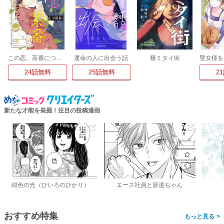
この恋、茶番につき!?
運命の人に出会う話
棲ミタイ街
24話無料
25話無料
2
新たな才能を発掘！注目の投稿漫画
緋色の光（ひいろのひかり）
エース社員と派遣ちゃん
おすすめ特集
>