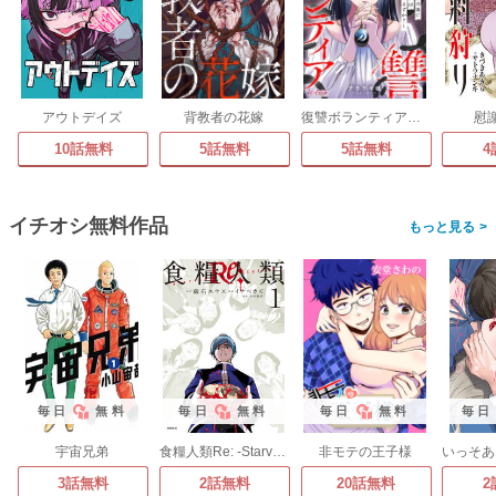
アウトデイズ
背教者の花嫁
復讐ボランティア～この世に救いはありますか?～
慰
10話無料
5話無料
5話無料
4
イチオシ無料作品
>
毎日
無料
毎日
無料
毎日
無料
毎日
宇宙兄弟
食糧人類Re: -Starving Re:velation-
非モテの王子様
3話無料
2話無料
20話無料
2