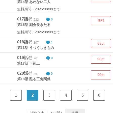
第14話 あわない二人
無料期間：2026/08/09まで
017話
222
0
無料
第15話 副会長きたる
無料期間：2026/08/09まで
018話
107
1
85pt
第16話 うつくしきもの
019話
76
0
90pt
第17話 下剋上
020話
86
0
90pt
第18話 甦る三角関係
1
2
3
4
5
6