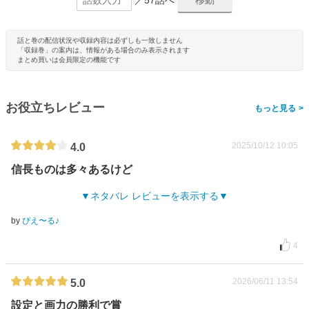
／57話へ
話と巻の配信状況や収録内容は必ずしも一致しません
「収録巻」の案内は、情報がある場合のみ表示されます
まとめ買いは会員限定の機能です
お役立ちレビュー
>
2025/10/12 10:05
4.0
信長ものは多々あるけど
ネタバレ レビューを表示する
by
ぴえ〜る♪
4
2026/06/11 13:54
5.0
設定と画力の勝利で賞