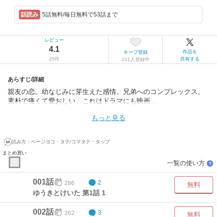
5話無料/毎日無料で53話まで
レビュー
4.1
作品を
キープ登録
25件
共有する
221人登録中
あらすじ/詳細
親友の恋。幼なじみに芽生えた感情。兄弟へのコンプレックス。
素朴で痛くて愛おしい、これはドラマにも映画…
もっと見る
読み方：
ページヨコ・タテ/コマタテ・タップ
まとめ買い
一覧の使い方
？
001話
286
2
無料
ゆうきとけいた 第1話 1
002話
262
3
無料