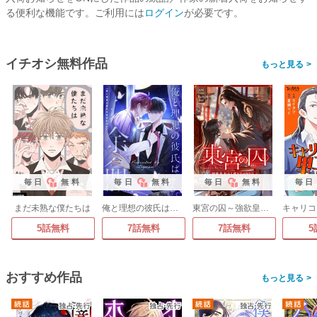
る便利な機能です。ご利用には
ログイン
が必要です。
イチオシ無料作品
>
毎日
無料
毎日
無料
毎日
無料
毎日
まだ未熟な僕たちは
俺と理想の彼氏は余命わずか
東宮の囚～強欲皇太子と成り下がりの王～
5話無料
7話無料
7話無料
5
おすすめ作品
>