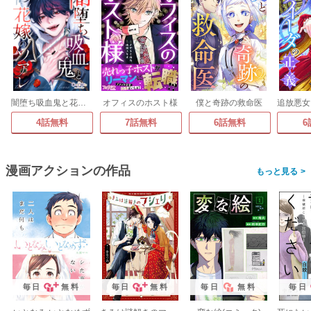
闇堕ち吸血鬼と花嫁のソアレ
オフィスのホスト様
僕と奇跡の救命医
4話無料
7話無料
6話無料
6
漫画アクションの作品
>
毎日
無料
毎日
無料
毎日
無料
毎日