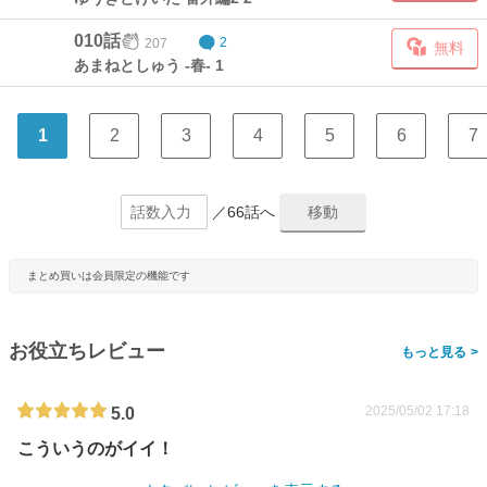
010話
207
2
無料
あまねとしゅう -春- 1
1
2
3
4
5
6
7
／66話へ
まとめ買いは会員限定の機能です
お役立ちレビュー
>
2025/05/02 17:18
5.0
こういうのがイイ！