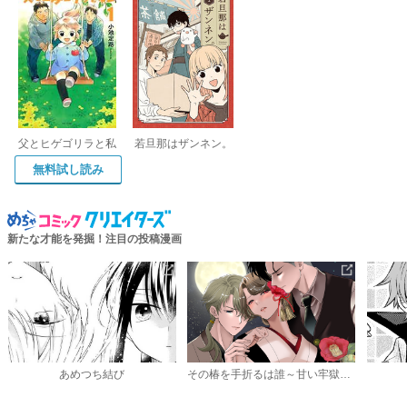
父とヒゲゴリラと私
若旦那はザンネン。
無料試し読み
新たな才能を発掘！注目の投稿漫画
あめつち結び
その椿を手折るは誰～甘い牢獄と静かな執着～