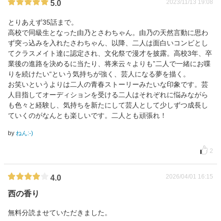
2023/11/13 19:08
5.0
とりあえず35話まで。
高校で同級生となった由乃とさわちゃん。由乃の天然言動に思わ
ず突っ込みを入れたさわちゃん、以降、二人は面白いコンビとし
てクラスメイト達に認定され、文化祭で漫才を披露。高校3年、卒
業後の進路を決めるに当たり、将来云々よりも”二人で一緒にお喋
りを続けたい“という気持ちが強く、芸人になる夢を描く。
お笑いというよりは二人の青春ストーリーみたいな印象です。芸
人目指してオーディションを受ける二人はそれぞれに悩みながら
も色々と経験し、気持ちを新たにして芸人として少しずつ成長し
ていくのがなんとも楽しいです。二人とも頑張れ！
by
ねん:⁠-⁠)
2
2026/04/01 16:15
4.0
西の香り
無料分読ませていただきました。