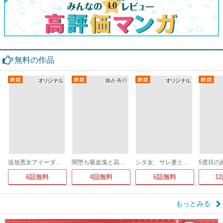
無料の作品
追放悪女アイーダの正義～死亡確定の悪役令嬢は夫の愛より改革を所望する～
闇堕ち吸血鬼と花嫁のソアレ
シタ女、サレ妻と入れ替わる～クズ夫に代理で復讐しまーす～
6話無料
4話無料
6話無料
1
もっとみる