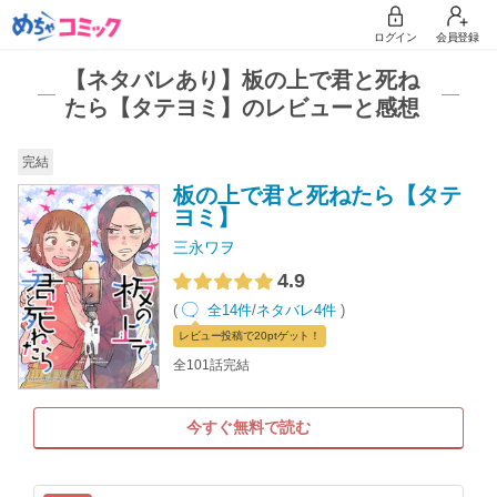
ログイン
会員登録
【ネタバレあり】板の上で君と死ね
たら【タテヨミ】のレビューと感想
完結
板の上で君と死ねたら【タテ
ヨミ】
三永ワヲ
4.9
(
全14件
/
ネタバレ4件
)
レビュー
投稿で20pt
ゲット！
全101話完結
今すぐ無料で読む