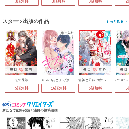
3話無料
3話無料
3話無料
2
スターツ出版の作品
>
毎日
無料
毎日
無料
毎日
鬼の花嫁
キスのあとまで教えてあげる
龍神と許嫁の赤い花印
5話無料
16話無料
5話無料
5
新たな才能を発掘！注目の投稿漫画