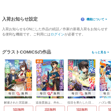
入荷お知らせ設定
機能について
？
入荷お知らせをONにした作品の続話／作家の新着入荷をお知らせす
る便利な機能です。ご利用には
ログイン
が必要です。
グラストCOMICSの作品
>
毎日
無料
毎日
無料
毎日
無料
毎日
解雇された宮廷錬金術師は辺境で大農園を作り上げる～祖国を追い出されたけど、最強領地でスローライフを謳歌する～
追放貴族は、外れスキル【古代召喚】で英霊たちと辺境領地を再興する～英霊たちを召喚したら慕われたので、最強領地を作り上げます～
役目を果たした日陰の勇者は、辺境で自由に生きていきます
5話無料
2話無料
5話無料
5