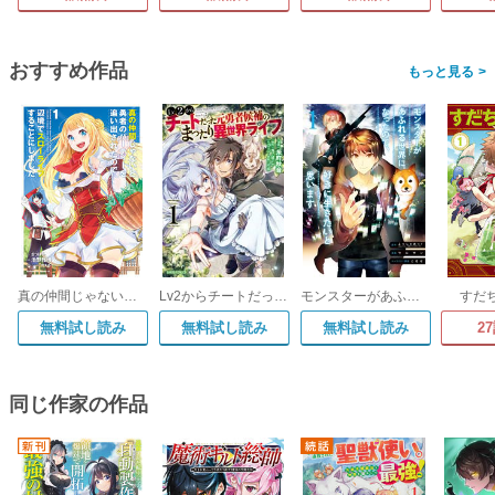
おすすめ作品
>
真の仲間じゃないと勇者のパーティーを追い出されたので、辺境でスローライフすることにしました
Lv2からチートだった元勇者候補のまったり異世界ライフ
モンスターがあふれる世界になったので、好きに生きたいと思います
すだ
無料試し読み
無料試し読み
無料試し読み
2
同じ作家の作品