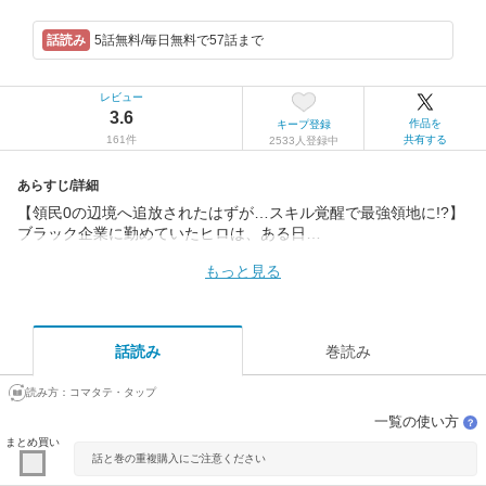
5話無料/毎日無料で57話まで
レビュー
3.6
作品を
キープ登録
161件
共有する
2533人登録中
あらすじ/詳細
【領民0の辺境へ追放されたはずが…スキル覚醒で最強領地に!?】
ブラック企業に勤めていたヒロは、ある日…
もっと見る
話読み
巻読み
読み方：
コマタテ・タップ
一覧の使い方
？
まとめ買い
話と巻の重複購入にご注意ください