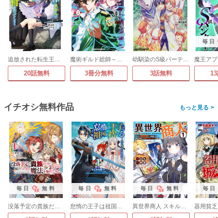
毎日
追放された転生王子、『自動製作』スキルで領地を爆速で開拓し最強の村を作ってしまう～最強クラフトスキルで始める、楽々領地開拓スローライフ～
魔術ギルド総帥～生まれ変わって今更やり直す2度目の学院生活～
幼馴染のS級パーティーから追放された聖獣使い。万能支援魔法と仲間を増やして最強へ!【タテスク】
20話無料
3冊分無料
3話無料
1
イチオシ無料作品
>
毎日
無料
毎日
無料
毎日
無料
毎日
没落予定の貴族だけど、暇だったから魔法を極めてみた@COMIC
怠惰の王子は祖国を捨てる～氷の魔神の凍争記～(コミック)
異世界商人 スキル＜異世界渡航＞を駆使して、悠々自適なお金持ちスローライフを送ります(コミック)