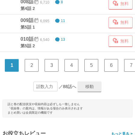
008話
6,710
8
無料
第4話 2
009話
6,095
11
無料
第5話 1
010話
6,540
13
無料
第5話 2
1
2
3
4
5
6
7
／88話へ
話と巻の配信状況や収録内容は必ずしも一致しません
「収録巻」の案内は、情報がある場合のみ表示されます
まとめ買いは会員限定の機能です
お役立ちレビュー
>