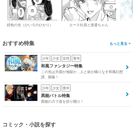
緋色の光（ひいろのひかり）
エース社員と派遣ちゃん
おすすめ特集
>
少年
少女
女性
青年
和風ファンタジー特集
この先は天国か地獄か…人と妖が織りなす和風幻想
譚、開幕！
少年
少女
青年
異能バトル特集
異能の力で道を切り開け！
コミック・小説を探す