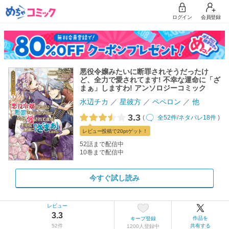
ログイン
会員登録
悪役令嬢みたいに断罪されそうだったけ
ど、全力で愛されてます! 不幸な運命に「ざ
まぁ」しますわ! アンソロジーコミック
水辺チカ
星彼方
ペペロン
他
3.3
(
全52件
/
ネタバレ18件
)
レビュー
投稿で20pt
ゲット！
52話まで配信中
10巻まで配信中
今すぐ試し読み
レビュー
3.3
作品を
キープ登録
52件
共有する
1200人登録中