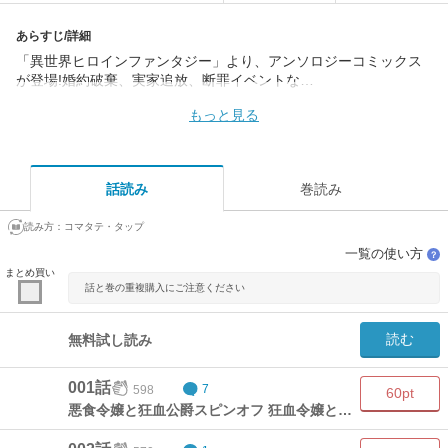
あらすじ/詳細
「異世界ヒロインファンタジー」より、アンソロジーコミックス
が登場!婚約破棄、実家追放、断罪イベントな…
もっと見る
話読み
巻読み
読み方：
コマタテ・タップ
一覧の使い方
？
まとめ買い
話と巻の重複購入にご注意ください
読む
無料試し読み
001話
598
7
60pt
悪食令嬢と狂血公爵スピンオフ 狂血令嬢と悪食公爵