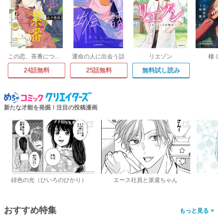
この恋、茶番につき!?
運命の人に出会う話
リエゾン
棲
24話無料
25話無料
無料試し読み
新たな才能を発掘！注目の投稿漫画
緋色の光（ひいろのひかり）
エース社員と派遣ちゃん
おすすめ特集
>