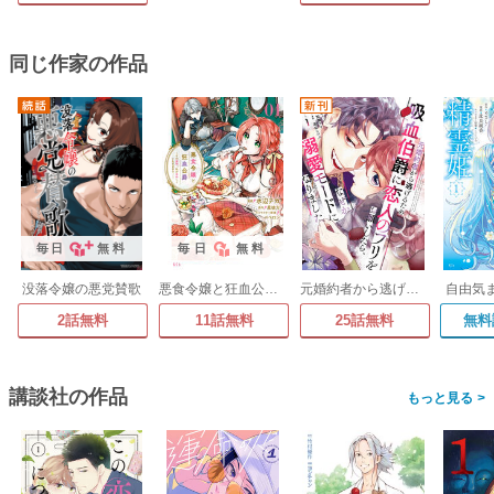
同じ作家の作品
毎日
無料
毎日
無料
没落令嬢の悪党賛歌
悪食令嬢と狂血公爵 ～その魔物、私が美味しくいただきます!～
元婚約者から逃げるため吸血伯爵に恋人のフリをお願いしたら、なぜか溺愛モードになりました
自由気
2話無料
11話無料
25話無料
無料
講談社の作品
>