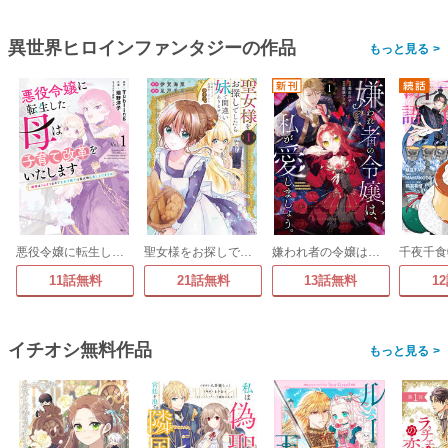
異世界ヒロインファンタジーの作品
>
悪役令嬢に転生した母は子育て改革をいたします ～結婚はうんざりなので王太子殿下は聖女様に差し上げますね～
聖女様をお探しでしたら妹で間違いありません。さあどうぞお連れください、今すぐ。
嫌われ者の令嬢は、私が愛しましょう。～いまさら溺愛してきても、もう遅いです!～
11話無料
21話無料
13話無料
1
イチオシ無料作品
>