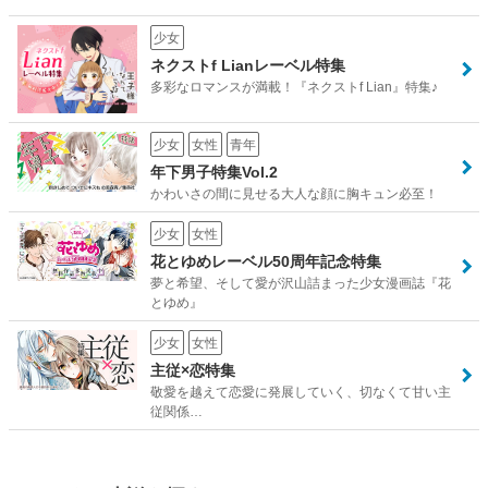
少女
ネクストf Lianレーベル特集
多彩なロマンスが満載！『ネクストf Lian』特集♪
少女
女性
青年
年下男子特集Vol.2
かわいさの間に見せる大人な顔に胸キュン必至！
少女
女性
花とゆめレーベル50周年記念特集
夢と希望、そして愛が沢山詰まった少女漫画誌『花
とゆめ』
少女
女性
主従×恋特集
敬愛を越えて恋愛に発展していく、切なくて甘い主
従関係…