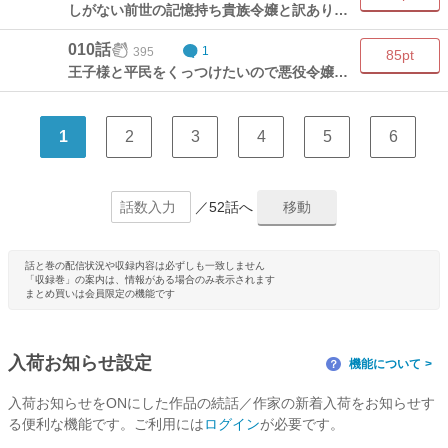
しがない前世の記憶持ち貴族令嬢と訳あり国王陛下～前世助けた王子様がヤンデレになっていた件～(2)
010話
395
1
85pt
王子様と平民をくっつけたいので悪役令嬢に徹することにした(1)
1
2
3
4
5
6
／52話へ
話と巻の配信状況や収録内容は必ずしも一致しません
「収録巻」の案内は、情報がある場合のみ表示されます
まとめ買いは会員限定の機能です
入荷お知らせ設定
機能について
？
入荷お知らせをONにした作品の続話／作家の新着入荷をお知らせす
る便利な機能です。ご利用には
ログイン
が必要です。