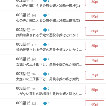
002話
570
1
80pt
心の声が聞こえる公爵令嬢と冷酷公爵様(1)
003話
463
3
80pt
心の声が聞こえる公爵令嬢と冷酷公爵様(2)
004話
325
4
80pt
婚約破棄される予定の悪役令嬢はとにかくがんばるしかない(1)
005話
415
4
85pt
婚約破棄される予定の悪役令嬢はとにかくがんばるしかない(2)
006話
297
2
75pt
女嫌いの王子殿下と、男装令嬢の私が婚約をする事になりそうな件(1)
007話
367
4
75pt
女嫌いの王子殿下と、男装令嬢の私が婚約をする事になりそうな件(2)
008話
298
0
55pt
しがない前世の記憶持ち貴族令嬢と訳あり国王陛下～前世助けた王子様がヤンデレになっていた件～(1)
009話
323
3
60pt