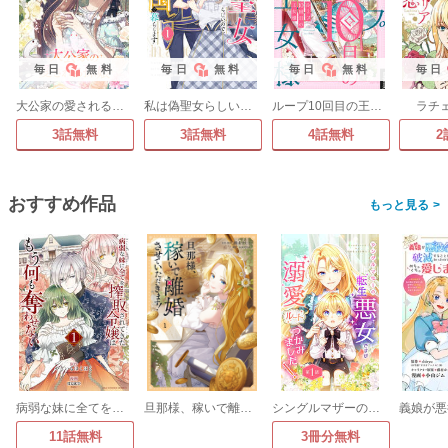
毎日
無料
毎日
無料
毎日
無料
毎日
大公家の愛される孫娘
私は偽聖女らしいので、宮廷を出て隣国で暮らします
ループ10回目の王女様
ラチ
3話無料
3話無料
4話無料
2
おすすめ作品
>
病弱な妹に全てを搾取されてきた令嬢はもう何も奪わせない【単話】
旦那様、稼いで離婚させていただきます!
シングルマザーの転生悪女ですが、溺愛ルートつかみました!【分冊版】
11話無料
3冊分無料