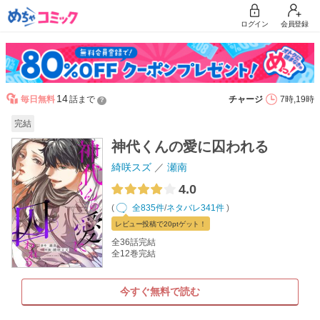
ログイン
会員登録
14
毎日無料
話まで
チャージ
7時,19時
？
完結
神代くんの愛に囚われる
綺咲スズ
瀬南
4.0
(
全835件
/
ネタバレ341件
)
レビュー
投稿で20pt
ゲット！
全36話完結
全12巻完結
今すぐ無料で読む