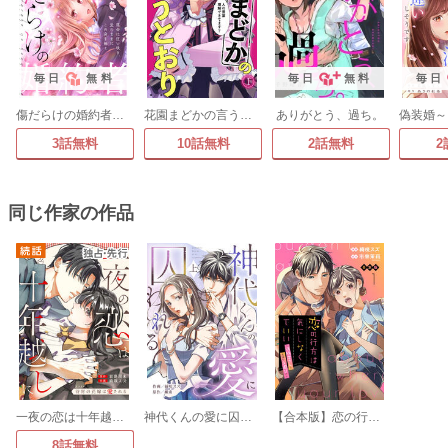
毎日
無料
毎日
無料
毎日
傷だらけの婚約者～運命は狂い咲き、愛のままにこの身を捧ぐ～
花園まどかの言うとおり
ありがとう、過ち。
3話無料
10話無料
2話無料
2
同じ作家の作品
一夜の恋は十年越しに～待宵の花嫁は愛される～
神代くんの愛に囚われる【単行本版/描き下ろし特典付き】
【合本版】恋の行方は気にしなくていい～消防士さんと危険な火遊び!?～
8話無料