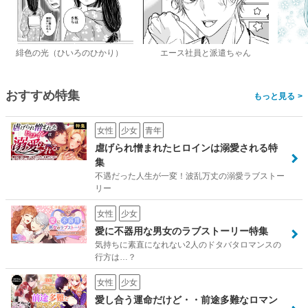
緋色の光（ひいろのひかり）
エース社員と派遣ちゃん
おすすめ特集
>
女性
少女
青年
虐げられ憎まれたヒロインは溺愛される特
集
不遇だった人生が一変！波乱万丈の溺愛ラブストー
リー
女性
少女
愛に不器用な男女のラブストーリー特集
気持ちに素直になれない2人のドタバタロマンスの
行方は…？
女性
少女
愛し合う運命だけど・・前途多難なロマン