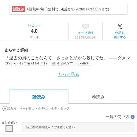
4話無料/毎日無料で14話まで
(2026/11/03 11:59まで)
レビュー
4.0
作品を
キープ登録
835件
共有する
12195人登録中
あらすじ/詳細
「過去の男のことなんて、さっさと頭から殺してね」 ――ダメン
ズばかりに振り回され、恋を諦めていた会社…
もっと見る
話読み
巻読み
読み方：
ページヨコ・タテ/コマタテ・タップ
一覧の使い方
？
まとめ買い
話と巻の重複購入にご注意ください