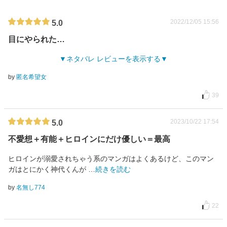
2022/12/05 15:56
5.0
目にやられた…
ネタバレ レビューを表示する
by
匿名希望女
39
2023/10/22 17:54
5.0
不愛想＋有能＋ヒロインにだけ優しい＝最高
ヒロインが溺愛されちゃう系のマンガはよくあるけど、このマン
ガはとにかく神代くんが
…
続きを読む
by
名無し774
22