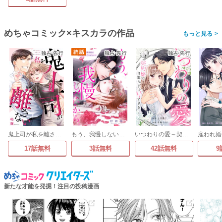
めちゃコミック×キスカラの作品
>
鬼上司が私を離さない
もう、我慢しないから。～一途すぎる冷徹部長は私を逃がしてくれない～
いつわりの愛～契約婚の旦那さまは甘すぎる～
17話無料
3話無料
42話無料
9
新たな才能を発掘！注目の投稿漫画