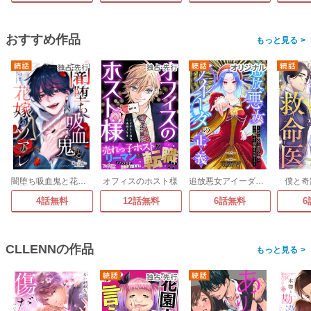
おすすめ作品
>
闇堕ち吸血鬼と花嫁のソアレ
オフィスのホスト様
追放悪女アイーダの正義～死亡確定の悪役令嬢は夫の愛より改革を所望する～
僕と奇
4話無料
12話無料
6話無料
6
CLLENNの作品
>