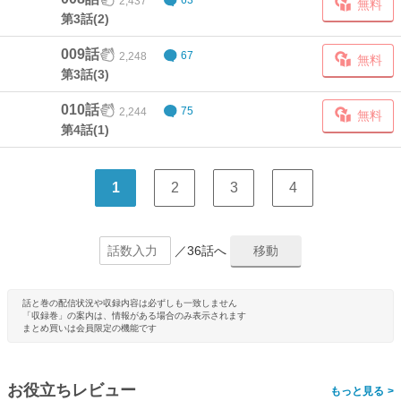
2,437
63
無料
第3話(2)
009話
2,248
67
無料
第3話(3)
010話
2,244
75
無料
第4話(1)
1
2
3
4
／36話へ
話と巻の配信状況や収録内容は必ずしも一致しません
「収録巻」の案内は、情報がある場合のみ表示されます
まとめ買いは会員限定の機能です
お役立ちレビュー
>