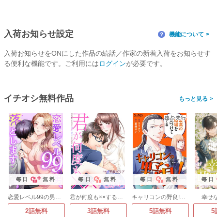
入荷お知らせ設定
機能について
？
入荷お知らせをONにした作品の続話／作家の新着入荷をお知らせす
る便利な機能です。ご利用には
ログイン
が必要です。
イチオシ無料作品
>
毎日
無料
毎日
無料
毎日
無料
毎日
恋愛レベル99の男、落とします
君が何度も××するから
キャリコンの野良!～最高の職探し～
幸せ
2話無料
3話無料
5話無料
5