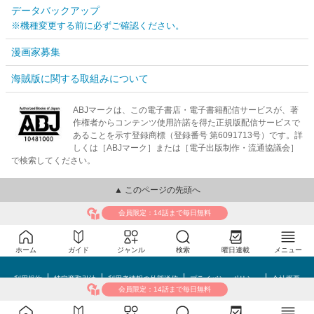
データバックアップ
※機種変更する前に必ずご確認ください。
漫画家募集
海賊版に関する取組みについて
ABJマークは、この電子書店・電子書籍配信サービスが、著
作権者からコンテンツ使用許諾を得た正規版配信サービスで
あることを示す登録商標（登録番号 第6091713号）です。詳
しくは［ABJマーク］または［電子出版制作・流通協議会］
で検索してください。
▲ このページの先頭へ
会員限定：14話まで毎日無料
ホーム
ガイド
ジャンル
検索
曜日連載
メニュー
利用規約
特定商取引法
利用者情報の外部送信
プライバシーポリシー
会社概要
会員限定：14話まで毎日無料
めちゃコミック©MechaComic, Inc.