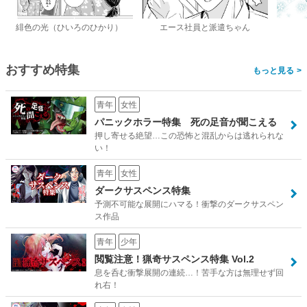
緋色の光（ひいろのひかり）
エース社員と派遣ちゃん
おすすめ特集
>
青年
女性
パニックホラー特集 死の足音が聞こえる
押し寄せる絶望…この恐怖と混乱からは逃れられな
い！
青年
女性
ダークサスペンス特集
予測不可能な展開にハマる！衝撃のダークサスペン
ス作品
青年
少年
閲覧注意！猟奇サスペンス特集 Vol.2
息を呑む衝撃展開の連続…！苦手な方は無理せず回
れ右！