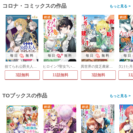
コロナ・コミックスの作品
>
毎日
無料
毎日
無料
毎日
無料
毎日
捨てられ公爵夫人は、平穏な生活をお望みのようです@COMIC
ヒロイン?聖女?いいえ、オールワークスメイドです(誇)!@COMIC
異世界の貧乏農家に転生したので、レンガを作って城を建てることにしました@COMIC
3話無料
11話無料
3話無料
1
TOブックスの作品
>