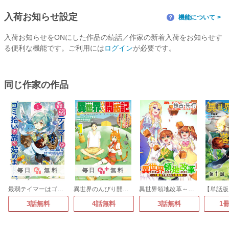
入荷お知らせ設定
機能について
？
入荷お知らせをONにした作品の続話／作家の新着入荷をお知らせす
る便利な機能です。ご利用には
ログイン
が必要です。
同じ作家の作品
毎日
無料
毎日
無料
最弱テイマーはゴミ拾いの旅を始めました。@COMIC
異世界のんびり開拓記
異世界領地改革～土魔法で始める公共事業～
3話無料
4話無料
3話無料
1