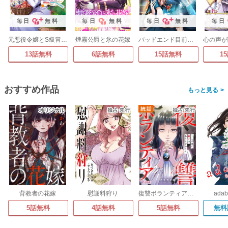
毎日
無料
毎日
無料
毎日
無料
毎日
元悪役令嬢とS級冒険者のほのぼの街暮らし～不遇なキャラに転生してたけど、理想の美女になれたからプラマイゼロだよね～@COMIC
煙霧公爵と氷の花嫁
バッドエンド目前のヒロインに転生した私、今世では恋愛するつもりがチートな兄が離してくれません!?@COMIC
13話無料
6話無料
15話無料
1
おすすめ作品
>
背教者の花嫁
慰謝料狩り
復讐ボランティア～この世に救いはありますか?～
ada
5話無料
4話無料
5話無料
無料