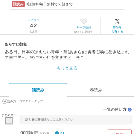
3話無料/毎日無料で51話まで
レビュー
4.2
作品を
キープ登録
418件
共有する
6567人登録中
あらすじ/詳細
ある日、日本の冴えない青年・翔(あきら)は勇者召喚に巻き込まれ
て異世界へ。次に彼が目を覚ますと、そこ…
もっと見る
話読み
巻読み
読み方：
コマタテ・タップ
一覧の使い方
？
まとめ買い
話と巻の重複購入にご注意ください
001話
5,849
41