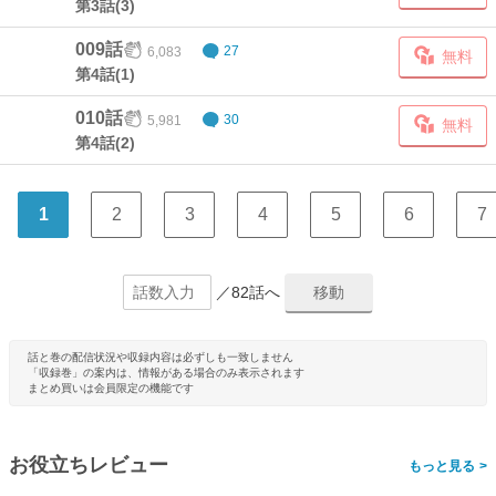
第3話(3)
009話
6,083
27
無料
第4話(1)
010話
5,981
30
無料
第4話(2)
1
2
3
4
5
6
7
／82話へ
話と巻の配信状況や収録内容は必ずしも一致しません
「収録巻」の案内は、情報がある場合のみ表示されます
まとめ買いは会員限定の機能です
お役立ちレビュー
>