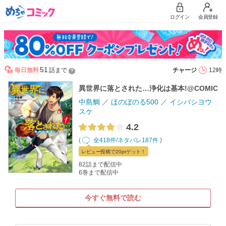
ログイン
会員登録
51
毎日無料
話まで
チャージ
12時
？
異世界に落とされた…浄化は基本!@COMIC
中島鯛
ほのぼのる500
イシバシヨウ
スケ
4.2
(
全418件
/
ネタバレ187件
)
レビュー
投稿で20pt
ゲット！
82話まで配信中
6巻まで配信中
今すぐ無料で読む