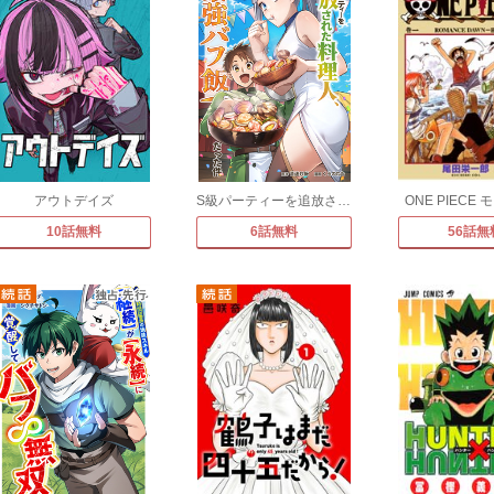
アウトデイズ
S級パーティーを追放された料理人、最強バフ飯だった件
ONE PIECE
10話無料
6話無料
56話無