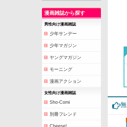
漫画雑誌から探す
男性向け漫画雑誌
少年サンデー
少年マガジン
ヤングマガジン
モーニング
漫画アクション
女性向け漫画雑誌
Sho-Comi
無
別冊フレンド
Cheese!