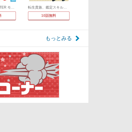
HUNTER×HUNTER モノクロ版
転生貴族、鑑定スキルで成り上がる ～弱小領地を受け継いだので、優秀な人材を増やしていたら、最強領地になってた～
料
10話無料
もっとみる