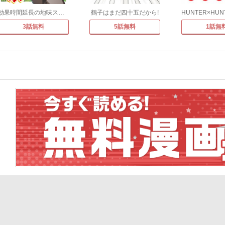
効果時間延長の地味スキル【継続】が【永続】に覚醒してバフ∞無双
鶴子はまだ四十五だから!
3話無料
5話無料
1話無