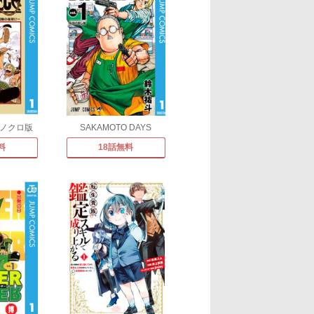
 モノクロ版
SAKAMOTO DAYS
料
18話無料