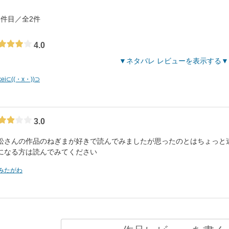
- 2件目／全2件
4.0
ネタバレ レビューを表示する
kei⊂((・x・))⊃
3.0
松さんの作品のねぎまが好きで読んでみましたが思ったのとはちょっと
になる方は読んでみてください
みたがわ