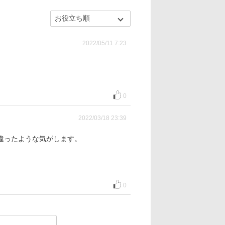
2022/05/11 7:23
0
2022/03/18 23:39
違ったような気がします。
0