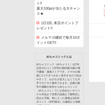
ト!!
最大100ptが当たる大チャン
ス★
1日1回､来店ポイントプ
レゼント!!
メルマガ継続で毎月10ポ
イントGET!!
めちゃコミックとは
めちゃコミック（めちゃコミ）はCM・
広告や口コミで評判の国内最大級の電
子書籍・漫画ストアです。スマホの画
面に1コマずつ大きく表示するので読み
やすくて、わざわざ拡大しなくても片
手でサクサク操作できます。話題の新
作や感動の名作からめちゃコミック
（めちゃコミ）でしか読めないオリジ
ナル作品まで充実の品揃えで無料試し
読みも可能。気に入った漫画は1話30
ポイント（30円相当）の値段から気軽