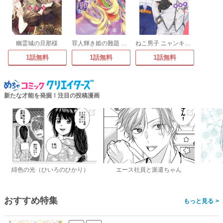
幽霊城の旦那様
罪人輝き姫の難題 ―柴宮幸短編集―
ねこ男子 ニャンキーハイスクール
1話無料
1話無料
1話無料
新たな才能を発掘！注目の投稿漫画
緋色の光（ひいろのひかり）
エース社員と派遣ちゃん
おすすめ特集
>