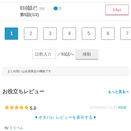
010話
386
3
54pt
第5話(1/2)
1
2
3
4
5
6
7
／93話へ
まとめ買いは会員限定の機能です
お役立ちレビュー
>
2026/08/05 12:43
NEW
5.0
ネタバレ レビューを表示する
by
ぐりぺん