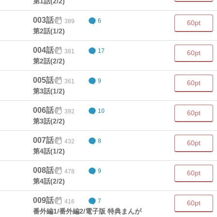
第1話(2/2)
003話
389
6
60pt
第2話(1/2)
004話
381
17
60pt
第2話(2/2)
005話
361
9
60pt
第3話(1/2)
006話
392
10
60pt
第3話(2/2)
007話
432
8
60pt
第4話(1/2)
008話
478
9
60pt
第4話(2/2)
009話
416
7
60pt
番外編1/番外編2/電子版 特典まんが