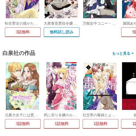
転生聖女の後かたづけ
大衆食堂悪役令嬢 ～婚約破棄されたので食堂を開いたら癒やしの力が開花しました～
万能女中コニー・ヴィレ【単行本版】
迦国あ
3話無料
無料試し読み
9
白泉社の作品
>
元農大女子には悪役令嬢はムリです!【タテヨミ】
死に戻り令嬢のルチェッタ
社交界の毒婦とよばれる私～素敵な辺境伯令息に腕を折られたので、責任とってもらいます～
3話無料
1話無料
1話無料
1