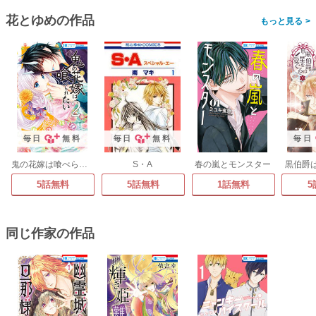
花とゆめの作品
>
毎日
無料
毎日
無料
毎日
鬼の花嫁は喰べられたい
S・A
春の嵐とモンスター
黒伯爵
5話無料
5話無料
1話無料
5
同じ作家の作品