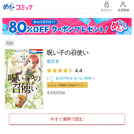
ログイン
会員登録
完結
呪い子の召使い
柴宮幸
4.4
(
全107件
/
ネタバレ40件
)
レビュー
投稿で20pt
ゲット！
全93話完結
今すぐ無料で読む