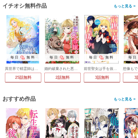
イチオシ無料作品
>
毎日
無料
毎日
無料
毎日
無料
毎日
異世界で精霊師はじめます。
婚約破棄された悪役令嬢はチートタヌキと組んでショタ王子を盛り立てます! コミック版(分冊版)
前世聖女は手を抜きたい よきよき(コミック)
25話無料
2話無料
3話無料
3
おすすめ作品
>