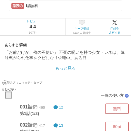
1話無料
レビュー
4.4
作品を
キープ登録
107件
共有する
1446人登録中
あらすじ/詳細
「お前だけが、俺の召使い」 不死の呪いを持つ少女・レネは、気
味悪がられ仕事をクビになり求職中。ある日…
もっと見る
読み方：
コマタテ・タップ
まとめ買い
一覧の使い方
？
001話
460
12
無料
第1話(1/2)
002話
417
13
60pt