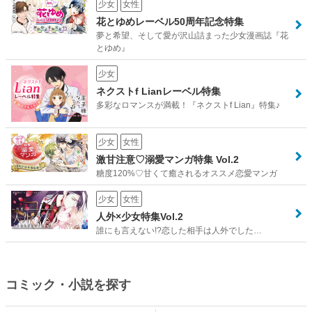
少女
女性
花とゆめレーベル50周年記念特集
夢と希望、そして愛が沢山詰まった少女漫画誌『花
とゆめ』
少女
ネクストf Lianレーベル特集
多彩なロマンスが満載！『ネクストf Lian』特集♪
少女
女性
激甘注意♡溺愛マンガ特集 Vol.2
糖度120%♡甘くて癒されるオススメ恋愛マンガ
少女
女性
人外×少女特集Vol.2
誰にも言えない!?恋した相手は人外でした…
コミック・小説を探す