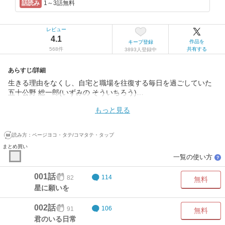
1～3話無料
レビュー
4.1
作品を
キープ登録
568件
共有する
3893人登録中
あらすじ/詳細
生きる理由をなくし、自宅と職場を往復する毎日を過ごしていた
五十公野 総一郎(いずみの そういちろう)…
もっと見る
読み方：
ページヨコ・タテ/コマタテ・タップ
まとめ買い
一覧の使い方
？
001話
82
114
無料
星に願いを
002話
91
106
無料
君のいる日常