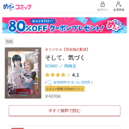
ログイン
会員登録
完結
オリジナル【完全独占配信】
そして、気づく
SONIO
岡崎圭
4.1
(
全568件
/
ネタバレ205件
)
レビュー
投稿で20pt
ゲット！
全4話完結
今すぐ無料で読む