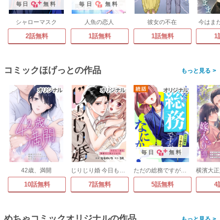
毎日
無料
毎日
無料
シャローマスク
人魚の恋人
彼女の不在
今はま
2話無料
1話無料
1話無料
1
コミックほげっとの作品
>
毎日
無料
42歳、満開
じりじり婚 今日も一途な御曹司に焦がされ中
ただの総務ですが、なにか?
10話無料
7話無料
5話無料
4
めちゃコミックオリジナルの作品
>