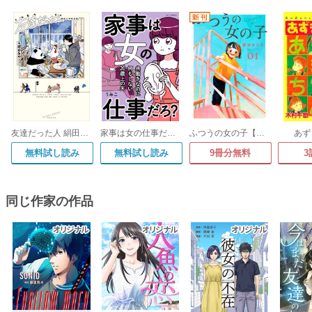
友達だった人 絹田みや作品集
家事は女の仕事だろ? 共働きなのに何もしない20歳上の夫
ふつうの女の子【単話】
あず
無料試し読み
無料試し読み
9冊分無料
3
同じ作家の作品