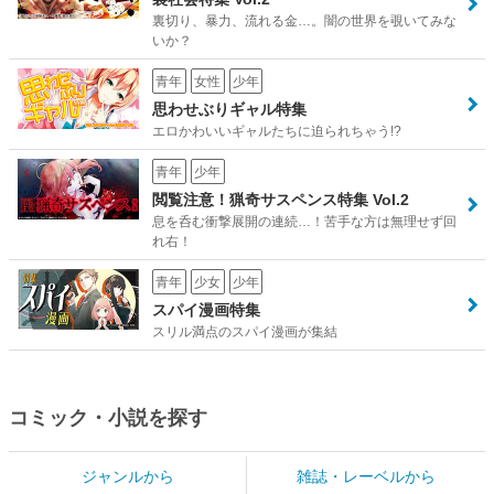
裏切り、暴力、流れる金…。闇の世界を覗いてみな
いか？
青年
女性
少年
思わせぶりギャル特集
エロかわいいギャルたちに迫られちゃう!?
青年
少年
閲覧注意！猟奇サスペンス特集 Vol.2
息を呑む衝撃展開の連続…！苦手な方は無理せず回
れ右！
青年
少女
少年
スパイ漫画特集
スリル満点のスパイ漫画が集結
コミック・小説を探す
ジャンルから
雑誌・レーベルから