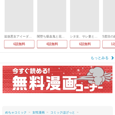
追放悪女アイーダの正義～死亡確定の悪役令嬢は夫の愛より改革を所望する～
闇堕ち吸血鬼と花嫁のソアレ
シタ女、サレ妻と入れ替わる～クズ夫に代理で復讐しまーす～
6話無料
4話無料
6話無料
1
もっとみる
めちゃコミック
女性漫画
コミックほげっと