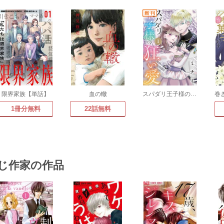
限界家族【単話】
血の轍
スパダリ王子様の狂い愛【単話】
1冊分無料
22話無料
じ作家の作品