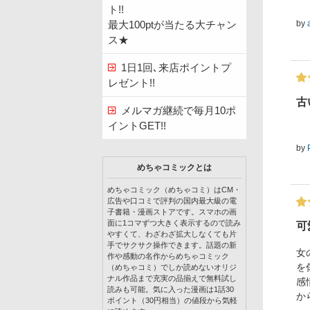
ト!!
by
最大100ptが当たる大チャン
ス★
1日1回､来店ポイントプ
レゼント!!
古
メルマガ継続で毎月10ポ
イントGET!!
by
めちゃコミックとは
めちゃコミック（めちゃコミ）はCM・
広告や口コミで評判の国内最大級の電
子書籍・漫画ストアです。スマホの画
面に1コマずつ大きく表示するので読み
可
やすくて、わざわざ拡大しなくても片
手でサクサク操作できます。話題の新
女
作や感動の名作からめちゃコミック
を
（めちゃコミ）でしか読めないオリジ
ナル作品まで充実の品揃えで無料試し
感
読みも可能。気に入った漫画は1話30
か
ポイント（30円相当）の値段から気軽