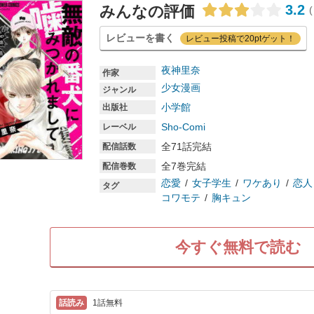
3.2
みんなの評価
(
レビューを書く
レビュー投稿で20ptゲット！
夜神里奈
作家
少女漫画
ジャンル
小学館
出版社
Sho-Comi
レーベル
全71話完結
配信話数
全7巻完結
配信巻数
恋愛
女子学生
ワケあり
恋人
タグ
コワモテ
胸キュン
今すぐ無料で読む
1話無料