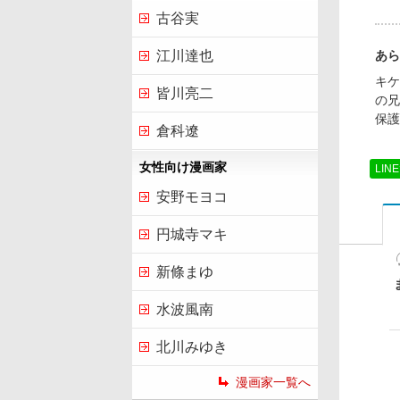
古谷実
あら
江川達也
キケ
皆川亮二
の兄
保護
倉科遼
女性向け漫画家
LIN
安野モヨコ
円城寺マキ
新條まゆ
水波風南
北川みゆき
漫画家一覧へ