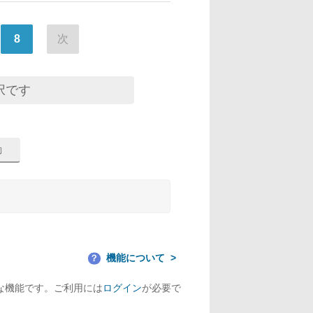
8
次
択です
機能について
？
な機能です。ご利用には
ログイン
が必要で