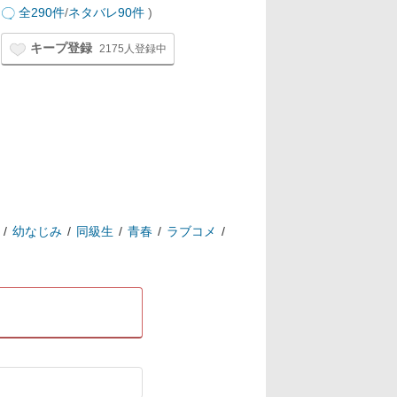
全290件
/
ネタバレ90件
)
キープ登録
2175人登録中
幼なじみ
同級生
青春
ラブコメ