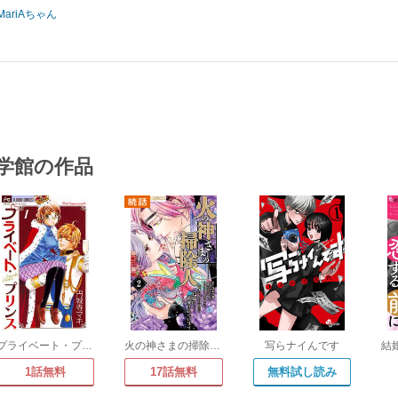
MariAちゃん
学館の作品
プライベート・プリンス
火の神さまの掃除人ですが、いつの間にか花嫁として溺愛されています【単話】
写らナイんです
1話無料
17話無料
無料試し読み