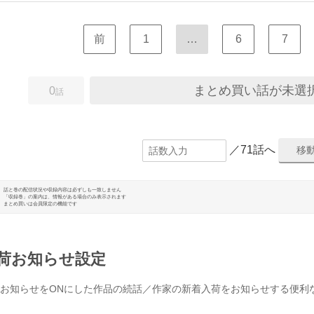
前
1
…
6
7
まとめ買い話が未選
0
話
／71話へ
話と巻の配信状況や収録内容は必ずしも一致しません
「収録巻」の案内は、情報がある場合のみ表示されます
まとめ買いは会員限定の機能です
荷お知らせ設定
お知らせをONにした作品の続話／作家の新着入荷をお知らせする便利