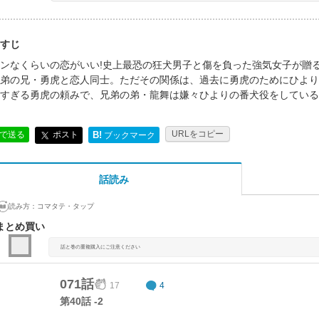
すじ
ンなくらいの恋がいい!史上最恐の狂犬男子と傷を負った強気女子が贈る
弟の兄・勇虎と恋人同士。ただその関係は、過去に勇虎のためにひより
すぎる勇虎の頼みで、兄弟の弟・龍舞は嫌々ひよりの番犬役をしているけ
URLをコピー
ポスト
Eで送る
B!
ブックマーク
話読み
読み方：
コマタテ・タップ
まとめ買い
話と巻の重複購入にご注意ください
071話
17
4
第40話 -2