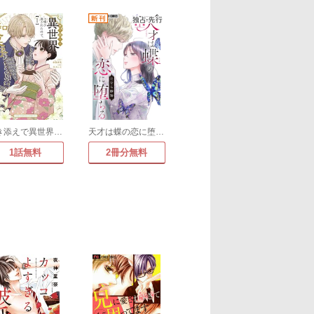
巻き添えで異世界に喚び出されたので、世界観無視して和菓子作ります
天才は蝶の恋に堕ちる【マイクロ】
1話無料
2冊分無料