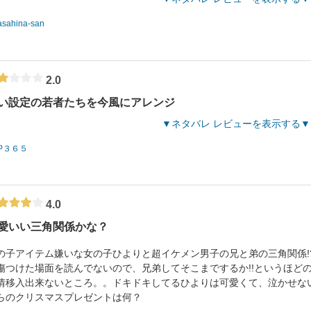
asahina-san
2.0
い設定の若者たちを今風にアレンジ
ネタバレ レビューを表示する
P３６５
4.0
愛いい三角関係かな？
の子アイテム嫌いな女の子ひよりと超イケメン男子の兄と弟の三角関係!
傷つけた場面を読んでないので、兄弟してそこまでするか!!というほど
情移入出来ないところ。。ドキドキしてるひよりは可愛くて、泣かせな
らのクリスマスプレゼントは何？