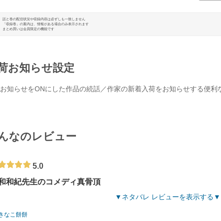
話と巻の配信状況や収録内容は必ずしも一致しません
「収録巻」の案内は、情報がある場合のみ表示されます
まとめ買いは会員限定の機能です
荷お知らせ設定
お知らせをONにした作品の続話／作家の新着入荷をお知らせする便利
んなのレビュー
5.0
和和紀先生のコメディ真骨頂
ネタバレ レビューを表示する
きなこ餅餅