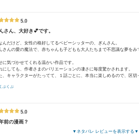
5.0
んさん、大好き💕です。
なんだけど、女性の格好してるベビーシッターの、ぎんさん。
んさんの愛の魔法で、赤ちゃんも子どもも大人たちまで不思議な夢をみ
。
せに気づかせてくれる温かい作品です。
れにしても、作者さまのバリエーションの凄さに毎度驚かされます。
た、キャラクターがたってて、１話ごとに、本当に楽しめるので、区切
くぷくぷ
5.0
年前の漫画？
ネタバレ レビューを表示する