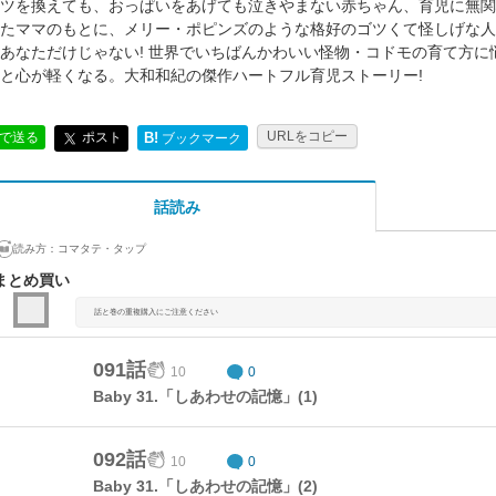
ツを換えても、おっぱいをあげても泣きやまない赤ちゃん、育児に無関
たママのもとに、メリー・ポピンズのような格好のゴツくて怪しげな人物
あなただけじゃない! 世界でいちばんかわいい怪物・コドモの育て方
と心が軽くなる。大和和紀の傑作ハートフル育児ストーリー!
URLをコピー
ポスト
Eで送る
B!
ブックマーク
話読み
読み方：
コマタテ・タップ
まとめ買い
話と巻の重複購入にご注意ください
091話
10
0
Baby 31.「しあわせの記憶」(1)
092話
10
0
Baby 31.「しあわせの記憶」(2)