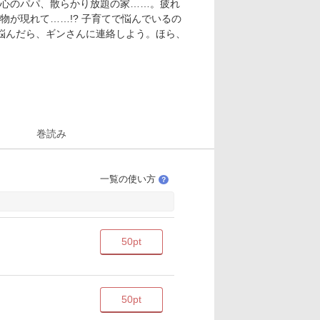
心のパパ、散らかり放題の家……。疲れ
が現れて……!? 子育てで悩んでいるの
に悩んだら、ギンさんに連絡しよう。ほら、
巻読み
一覧の使い方
？
50pt
50pt