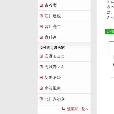
オム
古谷実
きっ
は、
江川達也
きっ
皆川亮二
LIN
倉科遼
女性向け漫画家
安野モヨコ
円城寺マキ
新條まゆ
水波風南
北川みゆき
漫画家一覧へ