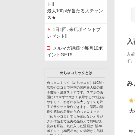
ト!!
最大100ptが当たる大チャン
ス★
1日1回､来店ポイントプ
レゼント!!
入
メルマガ継続で毎月10ポ
入荷
イントGET!!
す。
めちゃコミックとは
み
めちゃコミック（めちゃコミ）はCM・
広告や口コミで評判の国内最大級の電
子書籍・漫画ストアです。スマホの画
面に1コマずつ大きく表示するので読み
やすくて、わざわざ拡大しなくても片
手でサクサク操作できます。話題の新
大
作や感動の名作からめちゃコミック
（めちゃコミ）でしか読めないオリジ
ナル作品まで充実の品揃えで無料試し
読みも可能。気に入った漫画は1話30
by
ポイント（30円相当）の値段から気軽