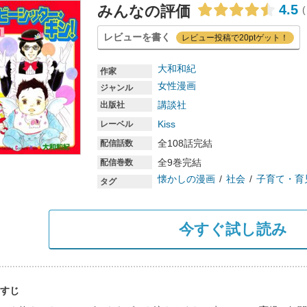
4.5
みんなの評価
(
レビューを書く
レビュー投稿で20ptゲット！
大和和紀
作家
女性漫画
ジャンル
講談社
出版社
Kiss
レーベル
全108話完結
配信話数
全9巻完結
配信巻数
懐かしの漫画
社会
子育て・育
タグ
今すぐ試し読み
すじ