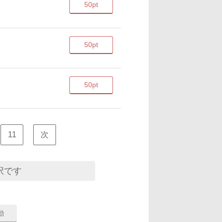
50pt
50pt
50pt
11
次
択です