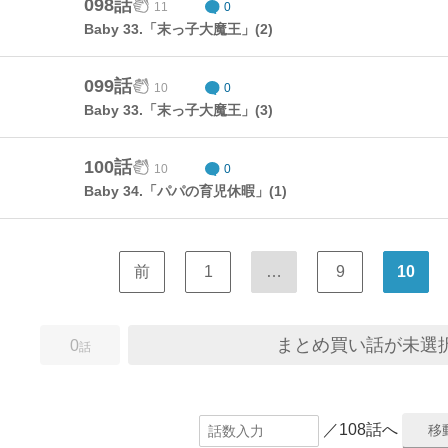
098話
11
0
Baby 33.「末っ子大魔王」(2)
099話
10
0
Baby 33.「末っ子大魔王」(3)
100話
10
0
Baby 34.「パパの育児休暇」(1)
前
1
…
9
10
まとめ買い話が未選
0
話
／108話へ