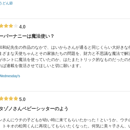
うどん節
4.0
ーパーナニーは魔法使い？
和和紀先生の作品のなかで、はいからさんが通ると同じくらい大好きな
まざまな天使ちゃんとその家族たちの問題を、財力と不思議な魔法で解
がホントに魔法を使っていたのか、はたまたトリック的なものだったの
れば連載を復活させてほしいと切に願います。
Wednesday's
5.0
タゾノさんベビーシッターのよう
ンさんにウチの子どもが幼い時に来てもらいたかった！というか、ウチ
。トキオの松岡くんに再現してもらいたくなった。何気に美々子さん、