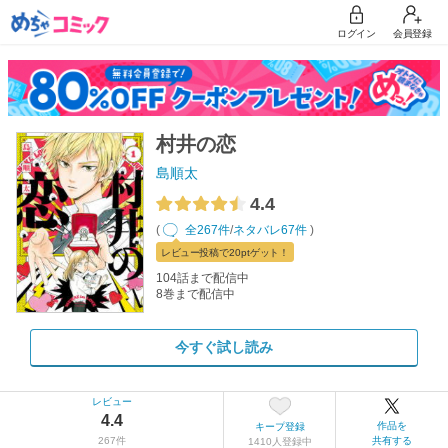
ログイン
会員登録
村井の恋
島順太
4.4
(
全267件
/
ネタバレ67件
)
レビュー
投稿で20pt
ゲット！
104話まで配信中
8巻まで配信中
今すぐ試し読み
レビュー
4.4
作品を
キープ登録
267件
共有する
1410人登録中