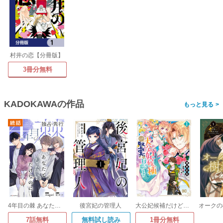
村井の恋【分冊版】
3冊分無料
KADOKAWAの作品
>
4年目の棘 あなたとしたいだけなのに
後宮妃の管理人
大公妃候補だけど、堅実に行こうと思います
7話無料
無料試し読み
1冊分無料