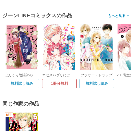
ジーンLINEコミックスの作品
>
ぼんくら陰陽師の鬼嫁
エセスパダリには屈さない!
ブラザー・トラップ
無料試し読み
1冊分無料
無料試し読み
同じ作家の作品