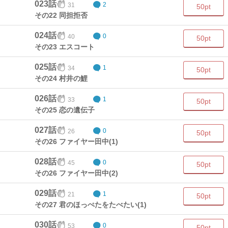
023話
31
2
50pt
その22 同担拒否
024話
40
0
50pt
その23 エスコート
025話
34
1
50pt
その24 村井の鯉
026話
33
1
50pt
その25 恋の遺伝子
027話
26
0
50pt
その26 ファイヤー田中(1)
028話
45
0
50pt
その26 ファイヤー田中(2)
029話
21
1
50pt
その27 君のほっぺたをたべたい(1)
030話
53
0
50pt