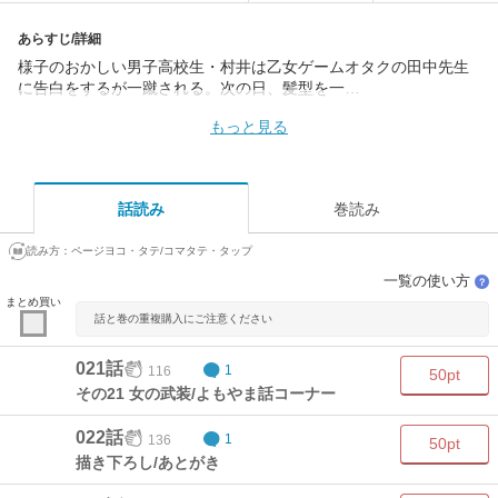
あらすじ/詳細
様子のおかしい男子高校生・村井は乙女ゲームオタクの田中先生
に告白をするが一蹴される。次の日、髪型を一…
もっと見る
話読み
巻読み
読み方：
ページヨコ・タテ/コマタテ・タップ
一覧の使い方
？
まとめ買い
話と巻の重複購入にご注意ください
021話
116
1
50pt
その21 女の武装/よもやま話コーナー
022話
136
1
50pt
描き下ろし/あとがき