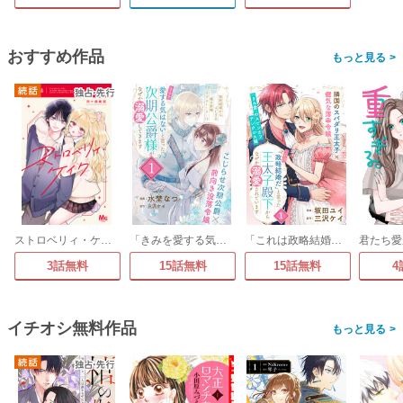
おすすめ作品
>
ストロベリィ・ケイク 別マ連載版
「きみを愛する気はない」と言った次期公爵様がなぜか溺愛してきます(単話版)
「これは政略結婚だ」と言った王太子殿下からなぜか溺愛されています(単話版)
3話無料
15話無料
15話無料
4
イチオシ無料作品
>