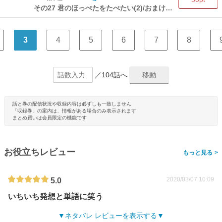
その27 君のほっぺたをたべたい(2)/おまけマンガ
3
4
5
6
7
8
／104話へ
話と巻の配信状況や収録内容は必ずしも一致しません
「収録巻」の案内は、情報がある場合のみ表示されます
まとめ買いは会員限定の機能です
お役立ちレビュー
>
2020/03/07 10:09
5.0
いちいち発想と単語に笑う
ネタバレ レビューを表示する