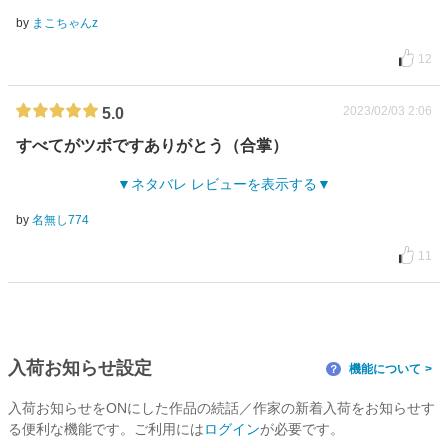
by
まこちゃんz
12
2023/02/03 2:06
5.0
すべてがツボですありがとう（合掌）
ネタバレ レビューを表示する
by
名無し774
11
入荷お知らせ設定
機能について
？
入荷お知らせをONにした作品の続話／作家の新着入荷をお知らせす
る便利な機能です。ご利用には
ログイン
が必要です。