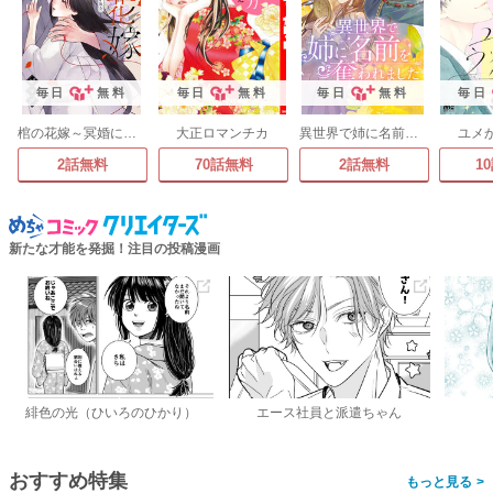
毎日
無料
毎日
無料
毎日
無料
毎日
棺の花嫁～冥婚により、二人は遠からず愛を知る
大正ロマンチカ
異世界で姉に名前を奪われました
ユメ
2話無料
70話無料
2話無料
1
新たな才能を発掘！注目の投稿漫画
緋色の光（ひいろのひかり）
エース社員と派遣ちゃん
おすすめ特集
>