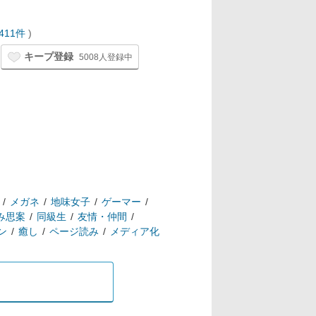
411件
)
キープ登録
5008人登録中
メガネ
地味女子
ゲーマー
み思案
同級生
友情・仲間
ン
癒し
ページ読み
メディア化