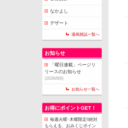
なかよし
デザート
漫画雑誌一覧へ
お知らせ
「曜日連載」ページリ
リースのお知らせ
(2026/8/6)
お知らせ一覧へ
お得にポイントGET！
毎週火曜･木曜限定!!絶対
もらえる、おみくじポイン