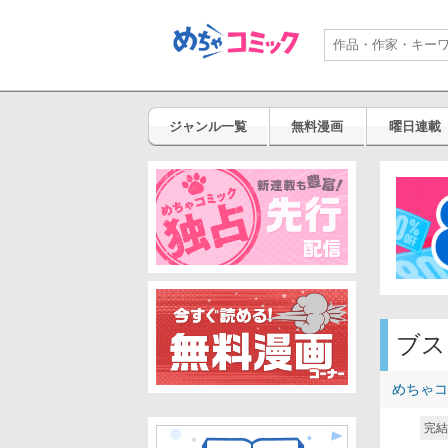
ジャンル一覧
無料漫画
曜日連載
ブス
めちゃコ
完結