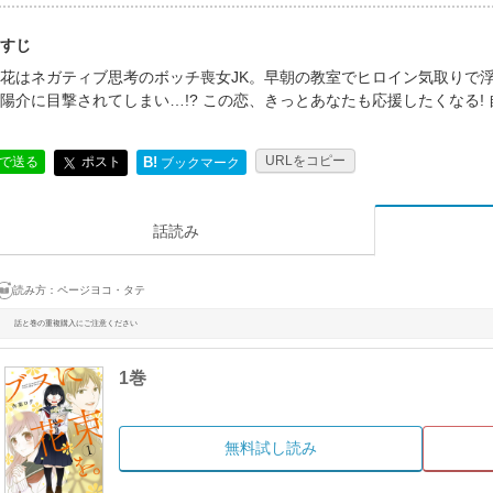
すじ
花はネガティブ思考のボッチ喪女JK。早朝の教室でヒロイン気取りで
陽介に目撃されてしまい…!? この恋、きっとあなたも応援したくなる! 
URLをコピー
ポスト
Eで送る
B!
ブックマーク
話読み
読み方：
ページヨコ・タテ
話と巻の重複購入にご注意ください
1巻
無料試し読み