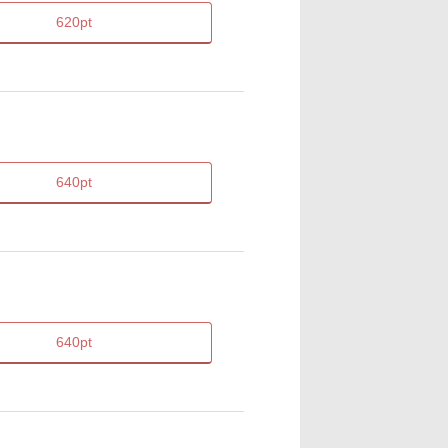
620pt
640pt
640pt