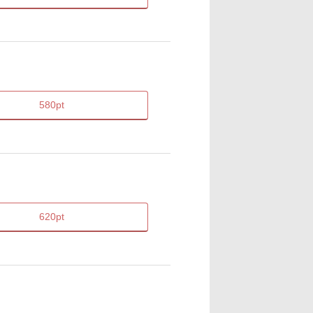
580pt
620pt