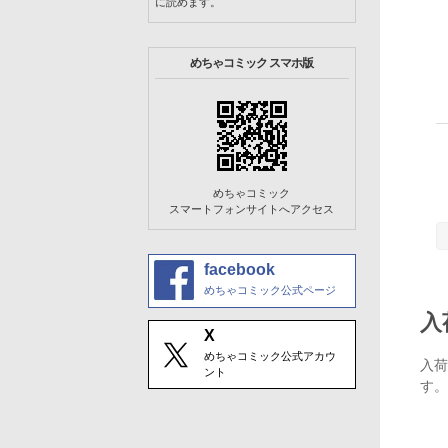
に読めます。
めちゃコミック スマホ版
めちゃコミック
スマートフォンサイトへアクセス
facebook
めちゃコミック公式ページ
入
X
めちゃコミック公式アカウ
入荷
ント
す。