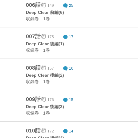
006話
149
25
Deep Clear 前編(6)
収録巻：1巻
007話
175
17
Deep Clear 後編(1)
収録巻：1巻
008話
157
16
Deep Clear 後編(2)
収録巻：1巻
009話
176
15
Deep Clear 後編(3)
収録巻：1巻
010話
172
14
Deep Clear 後編(4)