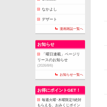
なかよし
デザート
漫画雑誌一覧へ
お知らせ
「曜日連載」ページリ
リースのお知らせ
(2026/8/6)
お知らせ一覧へ
お得にポイントGET！
毎週火曜･木曜限定!!絶対
もらえる、おみくじポイン