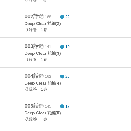
002話
168
22
Deep Clear 前編(2)
収録巻：1巻
003話
141
19
Deep Clear 前編(3)
収録巻：1巻
004話
162
25
Deep Clear 前編(4)
収録巻：1巻
005話
145
17
Deep Clear 前編(5)
収録巻：1巻