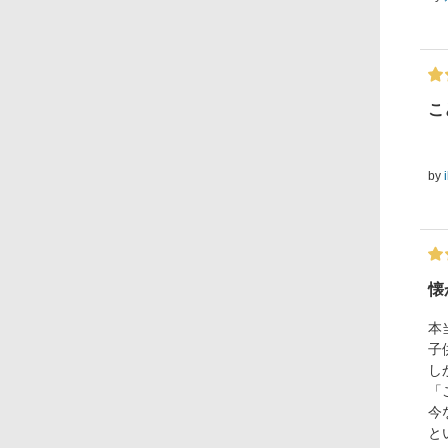
こ
by
懐
本
子
し
「
今
と