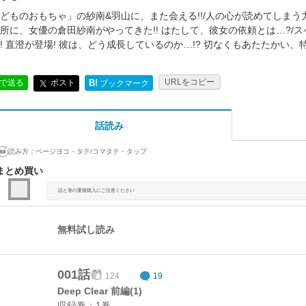
どものおもちゃ」の紗南&羽山に、また会える!!/人の心が読めてしま
所に、女優の倉田紗南がやってきた!! はたして、彼女の依頼とは…?/スペシャル
! 直澄が登場! 彼は、どう成長しているのか…!? 切なくもあたたかい、特
URLをコピー
ポスト
Eで送る
B!
ブックマーク
話読み
読み方：
ページヨコ・タテ/コマタテ・タップ
まとめ買い
話と巻の重複購入にご注意ください
無料試し読み
001話
124
19
Deep Clear 前編(1)
収録巻：1巻