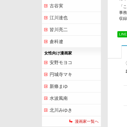
古谷実
「こ
事務
江川達也
収録
皆川亮二
LIN
倉科遼
女性向け漫画家
安野モヨコ
円城寺マキ
新條まゆ
水波風南
北川みゆき
漫画家一覧へ