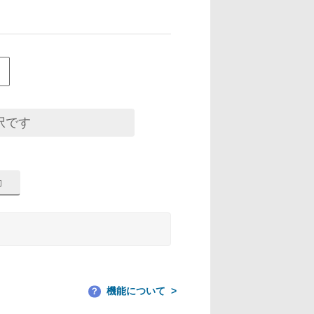
択です
機能について
？