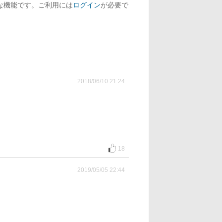
な機能です。ご利用には
ログイン
が必要で
2018/06/10 21:24
18
2019/05/05 22:44