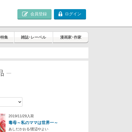
会員登録
ログイン
め特集
雑誌･レーベル
漫画家･作家
品
2019/11/29入荷
毒母～私のママは世界一～
あしだかおる/渡辺やよい