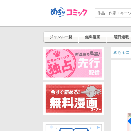
ジャンル一覧
無料漫画
曜日連載
めちゃコ