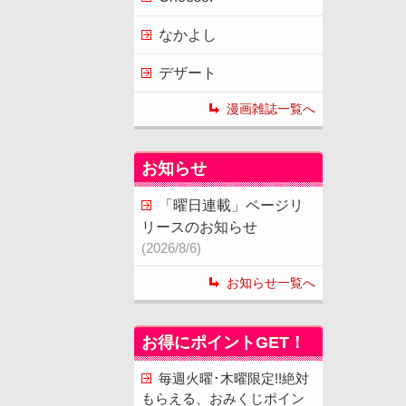
なかよし
デザート
漫画雑誌一覧へ
お知らせ
「曜日連載」ページリ
リースのお知らせ
(2026/8/6)
お知らせ一覧へ
お得にポイントGET！
毎週火曜･木曜限定!!絶対
もらえる、おみくじポイン