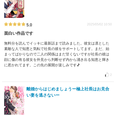
2025/05/02 10:50
5.0
面白い作品です
無料分を読んでイッキに最新話まで読みました。彼女は凛とした
素敵な人で知恵と気転で社長の彼をサポートしてます。まだ、始
まってばかりなので二人の関係はまだ甘くないですが社長の彼は
顔に傷の有る彼女を外見から判断せず内から涌き出る知恵と輝き
に惹かれてます。この先の展開が楽しみです🎵
2
離婚からはじめましょうー極上社長はお見合
い妻を逃さないー