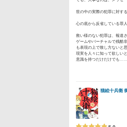
世の中の実際の犯罪に対す
心の底から反省している罪
救い様のない犯罪は、報道
ゲームやバーチャルで残酷
も表現の上で致し方ないと
現実を人々に知って欲しい
意識を持つだけだけでも…
猫絵十兵衛 