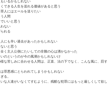
人もいるかもしれない
しくできる人生を送れる価値があると思う
た罪人にはエールを送りたい
まう人間
をでいいと思う
思わない
げられる
う人にも辛い過去があったかもしれない
けないと思う
、全く主人公側にたいしての非難の心は湧かなかった
ないのというのが今の風潮かもしれないけ
の様な苦しみに合わせる人間は、正直、法の下でなく、こんな風に、罰
達は罪悪感にとらわれてしまうかもしれない
すぎる。
たいな人達がいなくてすむように、残酷な犯罪にはもっと厳しくして欲