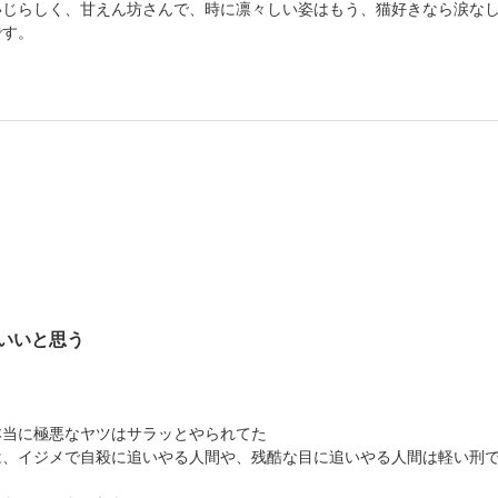
いじらしく、甘えん坊さんで、時に凛々しい姿はもう、猫好きなら涙な
です。
いいと思う
本当に極悪なヤツはサラッとやられてた
は、イジメで自殺に追いやる人間や、残酷な目に追いやる人間は軽い刑