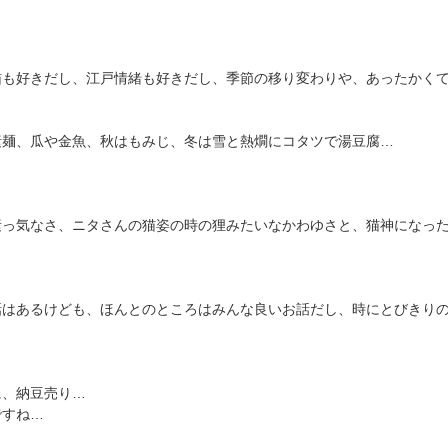
猫も好きだし、江戸情緒も好きだし、季節の移り変わりや、あったかく
素麺、瓜や金魚、秋はもみじ、冬は雪と熱燗にコタツで湯豆腐…
素っ気なさ、ニタさんの猫姿の時の狸みたいなかわゆさと、猫神になっ
話はあるけども、ほんとのところはみんな良いお話だし、時にとびきり
に、納豆売り…
ですね…