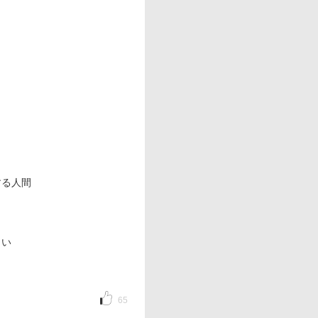
する人間
しい
65