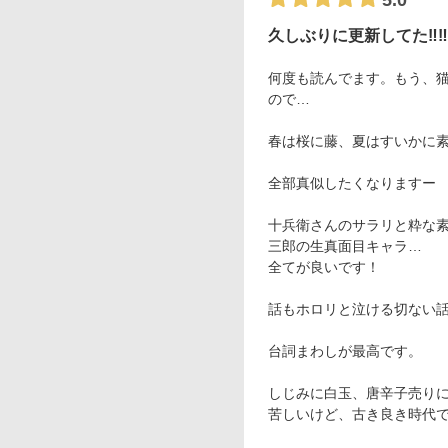
5.0
久しぶりに更新してた‼‼
何度も読んでます。もう、
ので…
春は桜に藤、夏はすいかに
全部真似したくなりますー
十兵衛さんのサラリと粋な
三郎の生真面目キャラ…
全てが良いです！
話もホロリと泣ける切ない
台詞まわしが最高です。
しじみに白玉、唐辛子売り
苦しいけど、古き良き時代