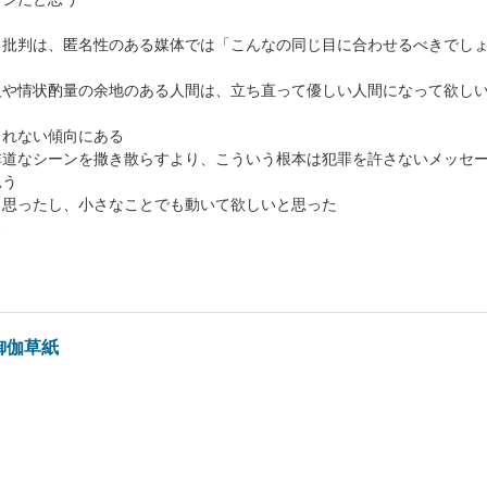
る批判は、匿名性のある媒体では「こんなの同じ目に合わせるべきでし
人や情状酌量の余地のある人間は、立ち直って優しい人間になって欲し
されない傾向にある
非道なシーンを撒き散らすより、こういう根本は犯罪を許さないメッセ
思う
と思ったし、小さなことでも動いて欲しいと思った
…
御伽草紙