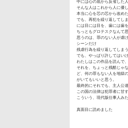
中には心の底から反省した
そんな人はこれから人に優
本当に心を芯の芯から改め
でも、再犯を繰り返してし
には目には目を、歯には歯
ちっともグロテスクなんて
思うのは、罪のない人が虐
シーンだけ
残虐行為を繰り返してしま
でも、やっぱり許してはい
わたしはこの作品を読んで
それを、ちょっと残酷じゃ
ど、何の罪もない人を地獄
がいてもいいと思う。
最終的にそれでも、主人公
この国の法律は犯罪者に甘
こういう、現代版仕事人み
真面目に読めました