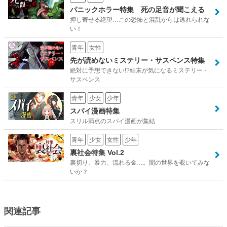
パニックホラー特集 死の足音が聞こえる
押し寄せる絶望…この恐怖と混乱からは逃れられな
い！
青年
女性
先が読めないミステリー・サスペンス特集
絶対に予想できない!?結末が気になるミステリー・
サスペンス
青年
少女
少年
スパイ漫画特集
スリル満点のスパイ漫画が集結
青年
少女
女性
少年
裏社会特集 Vol.2
裏切り、暴力、流れる金…。闇の世界を覗いてみな
いか？
関連記事