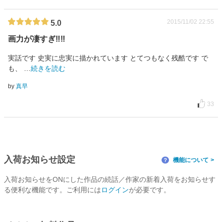
2015/11/02 22:55
5.0
画力が凄すぎ‼‼
実話です 史実に忠実に描かれています とてつもなく残酷です で
も、
…
続きを読む
by
真早
33
入荷お知らせ設定
機能について
？
入荷お知らせをONにした作品の続話／作家の新着入荷をお知らせす
る便利な機能です。ご利用には
ログイン
が必要です。