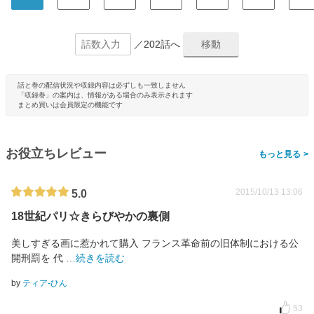
／202話へ
話と巻の配信状況や収録内容は必ずしも一致しません
「収録巻」の案内は、情報がある場合のみ表示されます
まとめ買いは会員限定の機能です
お役立ちレビュー
>
2015/10/13 13:06
5.0
18世紀パリ☆きらびやかの裏側
美しすぎる画に惹かれて購入 フランス革命前の旧体制における公
開刑罰を 代
…
続きを読む
by
ティア-ひん
53