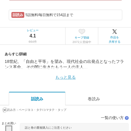
5話無料/毎日無料で154話まで
レビュー
4.1
作品を
キープ登録
664件
共有する
2072人登録中
あらすじ/詳細
18世紀、「自由と平等」を望み、現代社会の出発点となったフラ
ンス革命。 その闇に生きたもう一人の主人…
もっと見る
話読み
巻読み
読み方：
ページヨコ・タテ/コマタテ・タップ
一覧の使い方
？
まとめ買い
話と巻の重複購入にご注意ください