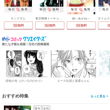
毎日
無料
毎日
無料
毎日
無料
毎日
キングダム
東京喰種トーキョーグール
妹―あかね―
3話無料
3話無料
3話無料
3
新たな才能を発掘！注目の投稿漫画
緋色の光（ひいろのひかり）
エース社員と派遣ちゃん
おすすめ特集
>
青年
女性