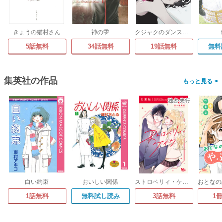
きょうの猫村さん
神の雫
クジャクのダンス、誰が見た?
5話無料
34話無料
19話無料
無料
集英社の作品
>
白い約束
おいしい関係
ストロベリィ・ケイク 別マ連載版
1話無料
無料試し読み
3話無料
1