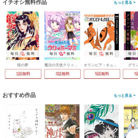
イチオシ無料作品
>
毎日
無料
毎日
無料
毎日
無料
毎日
怪の夢
魔法の天使クリィミーマミ 不機嫌なお姫様
オリンピア・キュクロス
グラ
1話無料
3話無料
5話無料
5
おすすめ作品
>