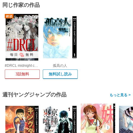
同じ作家の作品
毎日
無料
#DRCL midnight children
孤高の人
3話無料
無料試し読み
週刊ヤングジャンプの作品
>