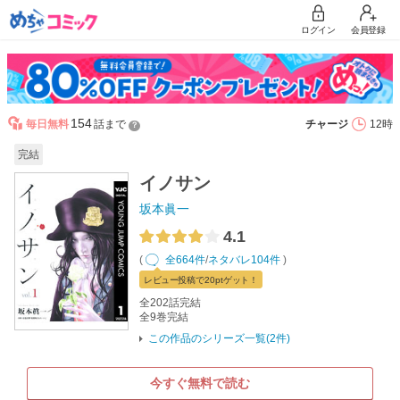
ログイン
会員登録
154
毎日無料
話まで
チャージ
12時
？
完結
イノサン
坂本眞一
4.1
(
全664件
/
ネタバレ104件
)
レビュー
投稿で20pt
ゲット！
全202話完結
全9巻完結
この作品のシリーズ一覧(2件)
今すぐ無料で読む