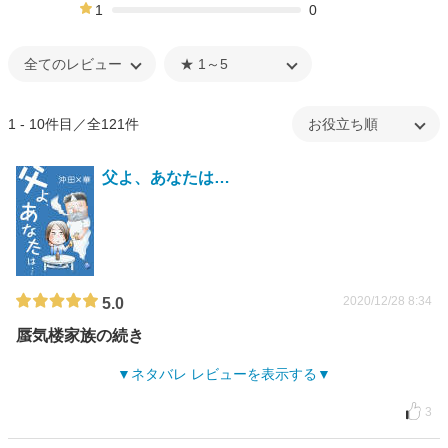
0%
1
0
0%
1 - 10件目／全121件
父よ、あなたは…
2020/12/28 8:34
5.0
蜃気楼家族の続き
ネタバレ レビューを表示する
3