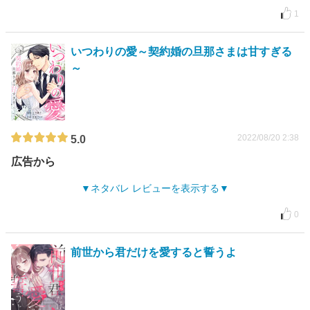
1
いつわりの愛～契約婚の旦那さまは甘すぎる
～
2022/08/20 2:38
5.0
広告から
ネタバレ レビューを表示する
0
前世から君だけを愛すると誓うよ