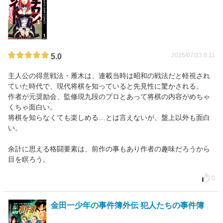
2025/07/23 8:11
5.0
主人公の得意戦法・雁木は、連載当時は昭和の戦法だと軽視され
ていた時代で、現代将棋を知っていると先見性に驚かされる。
作者が元奨励会、監修現九段のプロとあって将棋の内容がめちゃ
くちゃ面白い。
将棋を知らなくても楽しめる…とは言えないが、盤上以外も面白
い。
余計に思える格闘要素は、前作の事もあり作者の趣味だろうから
目を瞑ろう。
0
金田一少年の事件簿外伝 犯人たちの事件簿