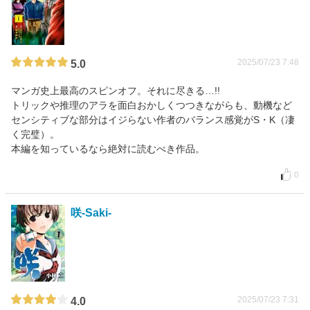
2025/07/23 7:48
5.0
マンガ史上最高のスピンオフ。それに尽きる…!!
トリックや推理のアラを面白おかしくつつきながらも、動機など
センシティブな部分はイジらない作者のバランス感覚がS・K（凄
く完璧）。
本編を知っているなら絶対に読むべき作品。
0
咲-Saki-
2025/07/23 7:31
4.0