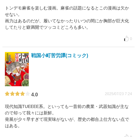
トンデモ麻雀を楽しむ漫画。麻雀の話題になるとこの漫画は欠か
せない。
画力はあるのだが、履いてなかったりいつの間にか胸部が巨大化
してたりと癖満開でツッコミどころも多い。
0
戦国小町苦労譚(コミック)
2025/07/23 7:24
4.0
現代知識TUEEEE系。といっても一昔前の農業・武器知識が主な
ので却って我々には新鮮。
発展が少々早すぎて現実味がないが、歴史の都合上仕方ない点で
はある。