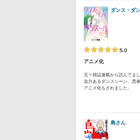
ダンス・ダ
5.0
アニメ化
元々雑誌連載から読んでま
迫力あるダンスシーン、思
アニメ化もされました。
島さん