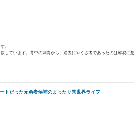
です。
に接しています。背中の刺青から、過去にやくざ者であったのは容易に
チートだった元勇者候補のまったり異世界ライフ