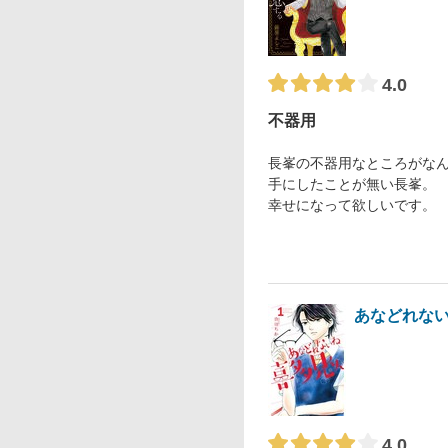
4.0
不器用
長峯の不器用なところがな
手にしたことが無い長峯。
幸せになって欲しいです。
あなどれな
4.0