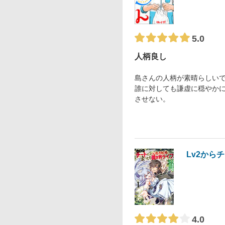
5.0
人柄良し
島さんの人柄が素晴らしい
誰に対しても謙虚に穏やか
させない。
Lv2から
4.0