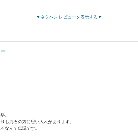
ネタバレ レビューを表示する
ョー
字塔。
よりも力石の方に思い入れがあります。
れるなんて伝説です。