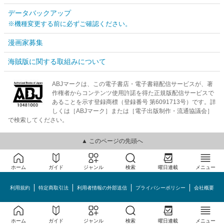
データバックアップ
※機種変更する前に必ずご確認ください。
漫画家募集
海賊版に関する取組みについて
ABJマークは、この電子書店・電子書籍配信サービスが、著
作権者からコンテンツ使用許諾を得た正規版配信サービスで
あることを示す登録商標（登録番号 第6091713号）です。詳
しくは［ABJマーク］または［電子出版制作・流通協議会］
で検索してください。
▲ このページの先頭へ
ホーム
ガイド
ジャンル
検索
曜日連載
メニュー
利用規約
特定商取引法
利用者情報の外部送信
プライバシーポリシー
会社概要
めちゃコミック©MechaComic, Inc.
ホーム
ガイド
ジャンル
検索
曜日連載
メニュー