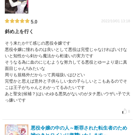
2022/10/01 13:18
5.0
斜め上を行く
そう来たか!!て感じの悪役令嬢です
悪役令嬢に憧れるのは良いとして悪役は完璧じゃなければいけな
いと知性から剣から魔法から桁違いの実力です
そうなる為に血のにじむような努力してる悪役とゆーより逆に真
面目じゃん!!みたいな
周りも規格外だからって異端扱いはひどい
完璧かと思えば意外と子供らしい女の子らしいとこもあるのでそ
こは王子がちゃんとわかってるみたいです
あと聖女(候補？)はいわゆる悪気がないのがタチ悪いウザい子で大
っ嫌いです
8
悪役令嬢の中の人～断罪された転生者のため