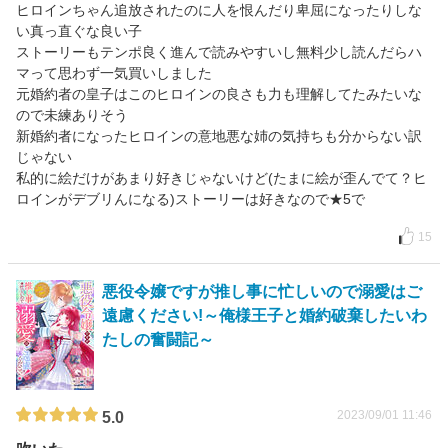
ヒロインちゃん追放されたのに人を恨んだり卑屈になったりしな
い真っ直ぐな良い子
ストーリーもテンポ良く進んで読みやすいし無料少し読んだらハ
マって思わず一気買いしました
元婚約者の皇子はこのヒロインの良さも力も理解してたみたいな
ので未練ありそう
新婚約者になったヒロインの意地悪な姉の気持ちも分からない訳
じゃない
私的に絵だけがあまり好きじゃないけど(たまに絵が歪んでて？ヒ
ロインがデブリんになる)ストーリーは好きなので★5で
15
悪役令嬢ですが推し事に忙しいので溺愛はご
遠慮ください!～俺様王子と婚約破棄したいわ
たしの奮闘記～
2023/09/01 11:46
5.0