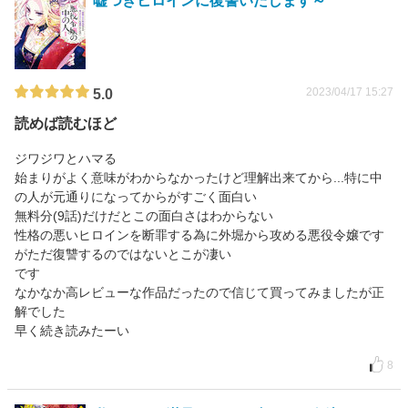
嘘つきヒロインに復讐いたします～
2023/04/17 15:27
5.0
読めば読むほど
ジワジワとハマる
始まりがよく意味がわからなかったけど理解出来てから...特に中
の人が元通りになってからがすごく面白い
無料分(9話)だけだとこの面白さはわからない
性格の悪いヒロインを断罪する為に外堀から攻める悪役令嬢です
がただ復讐するのではないとこが凄い
です
なかなか高レビューな作品だったので信じて買ってみましたが正
解でした
早く続き読みたーい
8