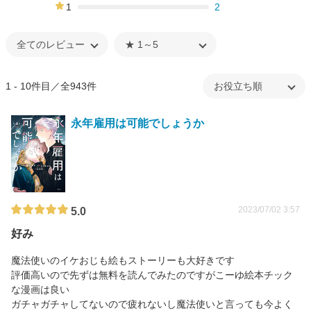
9%
1
2
0%
1 - 10件目／全943件
永年雇用は可能でしょうか
2023/07/02 3:57
5.0
好み
魔法使いのイケおじも絵もストーリーも大好きです
評価高いので先ずは無料を読んでみたのですがこーゆ絵本チック
な漫画は良い
ガチャガチャしてないので疲れないし魔法使いと言っても今よく