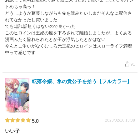
お試しで無料2話読んでみて気に入ったので買いましたが...ポイン
トめちゃ高っ！
どうしようか葛藤しながらも先を読みたいしまだそんなに配信さ
れてなかったし買いました
でも1話1話短くはないので良かった
このヒロインは王妃の座を下ろされて離婚しましたが、よくある
漫画みたく陥れられたとか王が浮気したとかはない
今んとこ争いがなくむしろ元王妃のヒロインはスローライフ満喫
中って感じです
91
転落令嬢、氷の貴公子を拾う【フルカラー】
2023/02/16 13:38
5.0
いい子