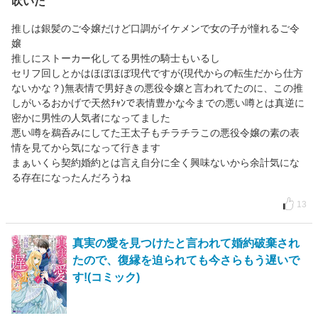
吹いた
推しは銀髪のご令嬢だけど口調がイケメンで女の子が憧れるご令
嬢
推しにストーカー化してる男性の騎士もいるし
セリフ回しとかはほぼほぼ現代ですが(現代からの転生だから仕方
ないかな？)無表情で男好きの悪役令嬢と言われてたのに、この推
しがいるおかげで天然ﾁｬﾝで表情豊かな今までの悪い噂とは真逆に
密かに男性の人気者になってました
悪い噂を鵜呑みにしてた王太子もチラチラこの悪役令嬢の素の表
情を見てから気になって行きます
まぁいくら契約婚約とは言え自分に全く興味ないから余計気にな
る存在になったんだろうね
13
真実の愛を見つけたと言われて婚約破棄され
たので、復縁を迫られても今さらもう遅いで
す!(コミック)