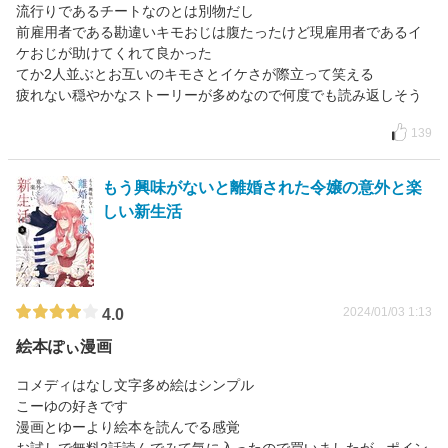
流行りであるチートなのとは別物だし
前雇用者である勘違いキモおじは腹たったけど現雇用者であるイ
ケおじが助けてくれて良かった
てか2人並ぶとお互いのキモさとイケさが際立って笑える
疲れない穏やかなストーリーが多めなので何度でも読み返しそう
139
もう興味がないと離婚された令嬢の意外と楽
しい新生活
2024/01/03 1:13
4.0
絵本ぽぃ漫画
コメディはなし文字多め絵はシンプル
こーゆの好きです
漫画とゆーより絵本を読んでる感覚