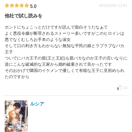
2022/10/01 13:01
5.0
他社で試し読みを
ホントにちょこっとだけですが読んで面白そうだなぁて
よく悪役令嬢が断罪されるストーリー多いですがこのヒロインは
悪でなくむしろお手本のような淑女
そして口の利き方もわからない無知な平民の娘とラブラブなバカ
王子
ついでにバカ王子の親(王と王妃)も親バカなのか王子の言いなりに
逆にこんな破滅的な王家から婚約破棄されて良かったです
そのおかげで隣国のイケメンで優しくて有能な王子に見初められ
たのですから
10
ルシア