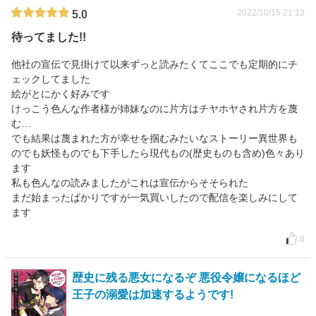
2022/10/15 21:13
5.0
待ってました!!
他社の宣伝で見掛けて以来ずっと読みたくてここでも定期的にチ
ェックしてました
絵がとにかく好みです
けっこう色んな作者様が姉妹なのに片方はチヤホヤされ片方を蔑
む…
でも結果は蔑まれた方が幸せを掴むみたいなストーリー異世界も
のでも妖怪ものでも下手したら現代もの(歴史ものも含め)色々あり
ます
私も色んなの読みましたがこれは宣伝からそそられた
まだ始まったばかりですが一気買いしたので配信を楽しみにして
ます
8
歴史に残る悪女になるぞ 悪役令嬢になるほど
王子の溺愛は加速するようです!