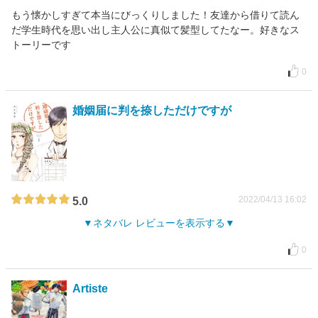
もう懐かしすぎて本当にびっくりしました！友達から借りて読ん
だ学生時代を思い出し主人公に真似て髪型してたなー。好きなス
トーリーです
0
婚姻届に判を捺しただけですが
2022/04/13 16:02
5.0
ネタバレ レビューを表示する
0
Artiste