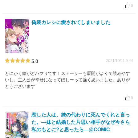
0
偽装カレシに愛されてしまいました
2021/10/11 9:44
5.0
とにかく絵がどハマりです！ストーリーも展開がよくて読みやす
いし。主人公が幸せになってほしーって強く思いました。ありが
とうございます
0
恋した人は、妹の代わりに死んでくれと言っ
た。―妹と結婚した片思い相手がなぜ今さら
私のもとに?と思ったら―@COMIC