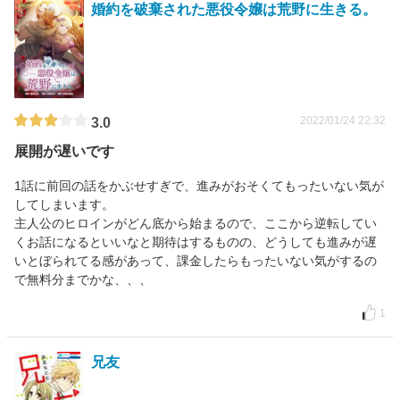
婚約を破棄された悪役令嬢は荒野に生きる。
2022/01/24 22:32
3.0
展開が遅いです
1話に前回の話をかぶせすぎで、進みがおそくてもったいない気が
してしまいます。
主人公のヒロインがどん底から始まるので、ここから逆転してい
くお話になるといいなと期待はするものの、どうしても進みが遅
いとぼられてる感があって、課金したらもったいない気がするの
で無料分までかな、、、
1
兄友