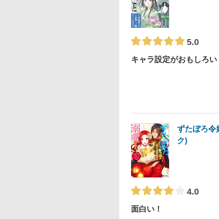
5.0
キャラ設定がおもしろい
ずたぼろ令
ク)
4.0
面白い！